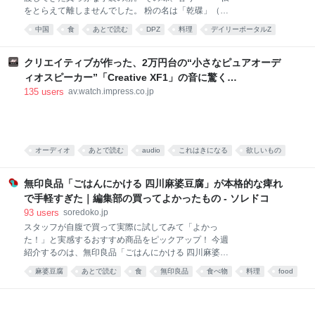
をとらえて離しませんでした。 粉の名は「乾碟」（ガ
ンディエ）。唐辛子や花椒、ピーナッツの粉を調合し
中国
食
あとで読む
DPZ
料理
デイリーポータルZ
た、脳に直でうま味が届く調味料です。 そんな乾碟を
食べ物
food
唐沢むぎこ
中華
みんなで食べる、「旨粉会（うまこかい）」をやりま
した。 真っ赤な小袋に入った粉 大学院生のころ、中国
クリエイティブが作った、2万円台の“小さなピュアオーデ
の東北地方から来た留学生の女の子と仲良くなりまし
ィオスピーカー”「Creative XF1」の音に驚く
た。 彼女は辛い物が大好き。「日本には辛い食べ物が
[Sponsored]
135
users
av.watch.impress.co.jp
ない」と、中国のショッピングサイト「淘宝」（タオ
パオ）で大量に本場中国のフードをお取り寄せしてお
りました。日々、私はそのおこぼれにあずかっていた
のです。 そんな彼女がある日、 はつらつとした唐辛子
キャラの描かれた、真っ赤な小袋をくれました。 なん
オーディオ
あとで読む
audio
これはきになる
欲しいもの
だこれ。すごく辛そう。 「七味唐辛子みたいなもんか
PC
な」と思い、少量カップ麺にかけてみると、 予想だに
無印良品「ごはんにかける 四川麻婆豆腐」が本格的な痺れ
していなか
で手軽すぎた｜編集部の買ってよかったもの - ソレドコ
93
users
soredoko.jp
スタッフが自腹で買って実際に試してみて「よかっ
た！」と実感するおすすめ商品をピックアップ！ 今週
紹介するのは、無印良品「ごはんにかける 四川麻婆豆
腐」。ごはんにかけるだけで、山椒がしっかりきいた
麻婆豆腐
あとで読む
食
無印良品
食べ物
料理
food
本格四川の味が楽しめます。暑くて料理が億劫な日
や、時短ごはんにおすすめです！ ▼買ってよかったも
の2025と先週分はこちら レトルトレベルと思えない