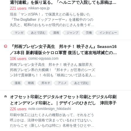
一の戦争被爆国として「核兵器のない世界」の実現に
週刊連載」を振り返る。「ヘルニアで入院しても原稿は落
向け〉〈「非核三原則」を堅持〉との表現は完全一
とさない」ストイックな舞台裏 | 日刊SPA!
221
users
nikkan-spa.jp
致。やはり高市首相は従来の政府方針をなぞったにす
現在「マンガSPA！」で保護犬との暮らしを描いた
ぎない。 前任者は違った。昨年のあいさつの結びで、
『The Dogfather ドッグファーザー』を連載中のつの
石破前首相は「原爆歌人」と呼ばれた正田篠枝の短歌
丸氏と、昭和のおもちゃが現代のおじさんを救うギャ
を2度繰り返した。 「太き骨は先生ならむ そのそばに
グ漫画『令和のおもちゃ ウーピン』を連載する大石浩
小さきあたまの骨 あつまれり」 昨年は原爆投下から
マンガ
あとで読む
漫画
ジャンプ
労働
インタビュー
二氏。8月4日には、上記2作品の第1巻が同時発売され
80年の節目。一瞬にして炎に包まれ、息絶えた先生や
対談
漫画家
ブラック
た。 つの丸氏は『マキバオー』シリーズ、大石浩二氏
児童らの無念さを読み上げたことで「核の惨禍を繰り
は『いぬまるだしっ』など、『週刊少年ジャンプ』連
『邦画プレゼン女子高生 邦キチ！ 映子さん』Season16
返すまい」と
載陣だったことでも知られる両氏に、過酷すぎる当時
／3本目 新劇場版☆ケロロ軍曹 復活して速攻地球滅亡の危
の週刊連載について振り返ってもらった。 ──お二人
機であります！ - 服部昇大 | COMIC OGYAAA!!
106
users
comic-ogyaaa.com
はかねてから親交が深いんですよね。先日も大石先生
邦画プレゼン女子高生 邦キチ！ 映子さん 服部昇大
がXに投稿した、つの丸先生の写真がネットで大きな
邦画プレゼン界の大横綱！ 『邦キチ』が圧巻のシーズ
話題になっていました。 大石：偶然なんです。新人ギ
ン16で貫禄勝ち！！ 今回も「映画について語る若人の
ャグ漫画の審査会である手塚賞・赤塚賞の受賞者と撮
部」を舞台に、比類なき邦画中毒女子高生・邦キチ
った写真をXに上げたら、諸事情で「消してくれ」と
漫画
映画
邦キチ
アニメ
あとで読む
が、まずまずの洋画好きな部長・洋一を相手に絶妙な
言われまして。だから偶然写り込んだつの丸先生をダ
チョイスの邦画（一部例外アリ）を愚直にプレゼン！
シに「先生に許可を取らずに勝手に上げてしまったの
プレゼン！！プレゼン！！！ その視点、その愛情、そ
オフセット印刷とデジタルオフセット印刷とデジタル印刷
で消し
の圧力ーー。全てにおいてシーズン15を凌駕ッ！！ 銀
とオンデマンド印刷と。｜デザインのひきだし 津田淳子
河系初の邦画プレゼン漫画、…今回もがっぷり四つで
226
users
note.com/design_hikidashi
す！！ 【※映画について語る若人の部への映画相談
印刷や加工にはたくさんの種類があって、それをどう
も、「ファンレターを送る」からご応募ください。質
呼ぶかは、法律や規格で決まっているわけではない。
問の冒頭に【映画相談】とタイトルを付けて、ペンネ
だからこそ（新しいものは特に）名称を使うひとや会
ームも忘れずにご記入ください。（例：【映画相談】
社によって違っていたりもする。それが混乱のもとに