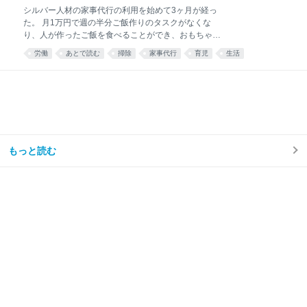
シルバー人材の家事代行の利用を始めて3ヶ月が経っ
た。 月1万円で週の半分ご飯作りのタスクがなくな
り、人が作ったご飯を食べることができ、おもちゃが
散乱するリビング掃除はほとんどと言っていいほどし
労働
あとで読む
掃除
家事代行
育児
生活
なくなり、トイレ掃除は頻度が半分くらいになった。
え……コスパ良すぎ……🫶🏻 — みず☺︎3y🦖
(@mizu_mom_2) June 24, 2026 せっかくなので、実
際に使ってみた感想や、いろいろな情報をまとめてみ
る。 今思えば もっと早く利用すればよかった。 しか
ない。 シルバー人材センターを利用しようと思った理
由我が家はフルタイム共働き、子どもは年少の男の子
が1人。 毎日時間との戦い。 私は仕事終わりに家事を
もっと読む
楽しくテキパキとできる方ではない。ついだらけてし
まう。 私の難儀なところは、気持ちよくだらけて、家
事のことなど忘れてしまえたらいいのに、 「もう1週
間トイレ掃除してない」 「階段に猫