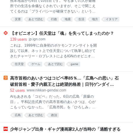
熊本地震から6日で10日目です。 今も多くの人が避難
所での生活を余儀なくされていますが、そこで聞こえ
てくるのは「プライバシーが確保できない」という声
です。 避難所を巡っては、海外ではプライバシーに配
災害
あとで読む
行政
地震
生活
地方
イタリア
慮した環境づくりが進んでいます。 日本との違いはど
男女
こにあるのでしょうか。 6日、熊本・八代市で観測史
上最高となる39.0度を記録した被災地・熊本。 台風13
【オピニオン】任天堂は「魂」を失ってしまったのか？
号に備え、ブルーシートを配布する男性は汗をにじま
139
users
jp.ign.com
せながら作業にあたっていました。 そんな中、震度7
これは、1999年に自身初のポケモンファンサイトを開
を記録した宇城市の避難所では6日、様々な情報を共
設して以来、ネット上で任天堂について執筆し続けて
有できる「デジタルサイネージ」が設置されたもの
きたチャーリー・ロプレストによるIGNのオピニオン
の、被災者たちはいまだに「雑魚寝」やソファでの生
記事である。彼はニンテンドーDS Liteを最高の任天堂
任天堂
ゲーム
あとで読む
game
活を強いられていて、パーティションもなく、プライ
ハードと評価しており、クッパ7人衆が再びクッパの
バシーは守られていません。 この避難所に身を寄せる
正当な後継者として認められる日まで休むつもりはな
人たちに率直な思いを伺うと、“雑魚寝は体が痛くな
い。 「任天堂はこの男を雇うべきだ！」あわせて読み
高市首相のあいさつはコピペ率85％…「広島への思い」石
る”“プライバシーへの配慮は十分ではない”という声が
たい『ゼルダの伝説 時のオカリナ』のリメイクが正式
破前首相・愛子内親王とは絶望的格差｜日刊ゲンダイ
多く聞か
発表 情報は少ないながらリンクの姿が解禁、2026年
DIGITAL
52
users
www.nikkan-gendai.com
に発売へ もちろん文字通りの意味ではない。そんな人
AIもあきれる「コピペ」だった。6日の広島「原爆の
間は男であれ女であれ、どこにも存在しない。この
日」。平和記念式典での高市首相のあいさつは、心が
「この男を雇え」という叫びのほとんどは、皮肉や嘲
こもっていなかった。「広島市民」を「ひろしみ」と
笑を込めて使われるものだ。フレームレートが不安定
噛んだだけじゃない。相変わらずの定型文を読み上げ
でシェーダーのコンパイル画面が挟まるような、
広島
あとで読む
政治
たからだ。 高市首相が「政治の師」と仰ぐ安倍元首相
Unreal Engineで造られたマリオという概念自体、近
のあいさつも在任中はほぼコピペ。AIに2人のあいさつ
代化に抗い独自の道を切り拓いてきた任天堂という会
を比較させると、類似性は「85％」と判定した。〈唯
少年ジャンプ出身・ギャグ漫画家2人が当時の「過酷すぎる
社