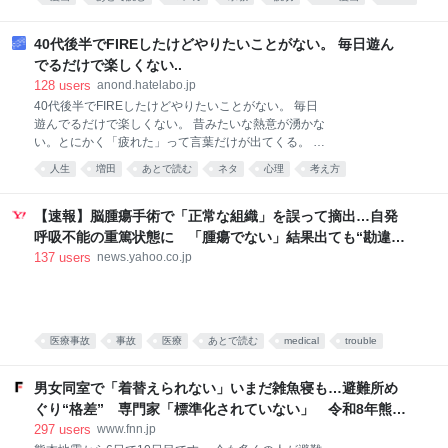
出逢った。名付けられない涙がでた。 すごい。 みん
人生
な、この本すごいよ。 ぜったい読んで。 〇〇（作家
40代後半でFIREしたけどやりたいことがない。 毎日遊ん
名）という人が面白そうだと気楽に本屋に寄って、芥
でるだけで楽しくない..
川賞候補だったんだ
128
users
anond.hatelabo.jp
40代後半でFIREしたけどやりたいことがない。 毎日
遊んでるだけで楽しくない。 昔みたいな熱意が湧かな
い。とにかく「疲れた」って言葉だけが出てくる。 昔
に戻って遊びまくりたい。 俺は何のために生きてるの
人生
増田
あとで読む
ネタ
心理
考え方
か分からない。
【速報】脳腫瘍手術で「正常な組織」を誤って摘出…自発
呼吸不能の重篤状態に 「腫瘍でない」結果出ても“勘違
い”で摘出継続 通常の生活送っていた患者が手足も動か
137
users
news.yahoo.co.jp
ず 京大病院（MBSニュース） - Yahoo!ニュース
医療事故
事故
医療
あとで読む
medical
trouble
これはひどい
男女同室で「着替えられない」いまだ雑魚寝も…避難所め
ぐり“格差” 専門家「標準化されていない」 令和8年熊本
地震｜FNNプライムオンライン
297
users
www.fnn.jp