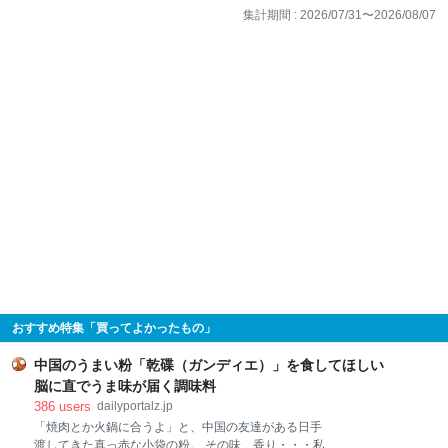
集計期間 :
2026/07/31
〜
2026/08/07
おすすめ特集「買ってよかったもの」
中国のうまい粉「乾碟（ガンディエ）」を食してほしい
脳に直でうま味が届く調味料
386
users
dailyportalz.jp
「焼肉とか火鍋に合うよ」と、中国の友達がある日手
渡してきた真っ赤な小袋の粉。 その味、香り・・・私