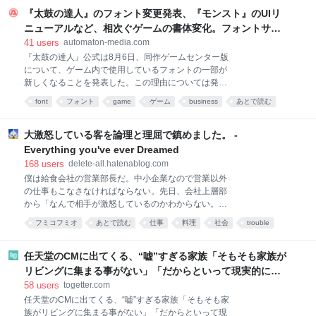
『太鼓の達人』のフォント変更発表、『モンスト』のUIリ
ニューアルなど、相次ぐゲームの書体変化。フォントサー
ビスLETS“大幅値上げ騒動”の影響が、いま表面化か -
41
users
automaton-media.com
AUTOMATON
『太鼓の達人』公式は8月6日、同作ゲームセンター版
について、ゲーム内で使用しているフォントの一部が
新しくなることを発表した。この理由については発表
されていないものの、一部ではフォントサービス
font
フォント
game
ゲーム
business
あとで読む
「LETS」の契約改定の影響ではないかとする見方が強
まっている。 「LETS」はMonotype株式会社（旧フォ
ントワークス株式会社）によって提供されているフォ
大激怒している客を論理と理屈で鎮めました。 -
ントの年間定額制サブスクリプションサービスだ。同
Everything you've ever Dreamed
サービスでは、ゲームへの組み込みを許可するオプシ
168
users
delete-all.hatenablog.com
ョンを当時1ライセンスあたり年間1万1000円で提供し
僕は給食会社の営業部長だ。中小企業なので営業以外
ており、多数の作品のゲーム内テキストなどに活用さ
の仕事もこなさなければならない。先日、会社上層部
れてきた。 ところが、Monotypeは2025年9月に「フ
から「なんで相手が激怒しているのかわからない。何
ォントワークス LETS アプリ・ゲーム組込オプショ
とかしてくれ」と泣きつかれて後処理を任された。
ン」「フォントワークス LETS軽量化オプション」
フミコフミオ
あとで読む
仕事
料理
社会
trouble
「あなたが相手から嫌われているだけでは？」という
「Monotype LETSゲーム組込みオプション」のオプシ
コミュニケーション
work
意味のことを言ってみたけど、反応はなかった。都合
ョンライセンス契約の販売・提供
の悪いことは聞こえないみたいだ。話を聞くと、クレ
任天堂のCMに出てくる、“嘘”すぎる家族「そもそも家族が
ーム対応で向かった客先で理不尽なほど激烈に怒られ
リビングに集まる事がない」「だからといって現実的にす
たらしい。 問題はS県で給食業務を受託している施設
るとだいぶ暗いCMになっちゃいそう」
58
users
togetter.com
で起きた。某日の夕食で提供した生姜焼きに火が十分
任天堂のCMに出てくる、“嘘”すぎる家族「そもそも家
に通ってなくて赤いままだったのだ。施設利用者に届
族がリビングに集まる事がない」「だからといって現