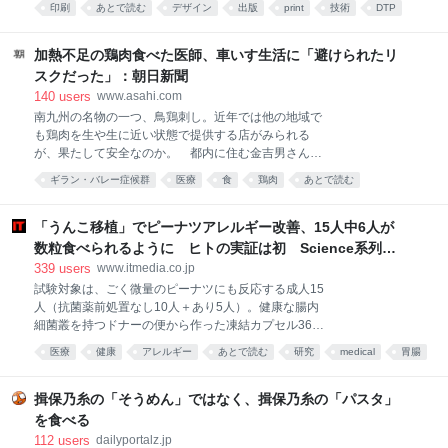
P.N. ホウキチ）※質問を漫画で紹介する際は、質問内
印刷
あとで読む
デザイン
出版
print
技術
DTP
なることもあるので、私なりに整理をしてみたいと思
容を一部変更させていただく場合がございます。】
同人
デジタル
う。 今日はタイトルに書いた、オフセット印刷とその
仲間たちについて説明しよう。 オフセット印刷とは？
加熱不足の鶏肉食べた医師、車いす生活に「避けられたリ
オフセット印刷はよく聞く名前だと思う。多くの場合
スクだった」：朝日新聞
は、PS版と呼ばれる平らな版を使って印刷する手法の
140
users
www.asahi.com
ことを指していて、平版印刷とも呼ぶ。版が平たいの
南九州の名物の一つ、鳥鶏刺し。近年では他の地域で
になんで刷れるの？ と思うかもしれないが、これは
も鶏肉を生や生に近い状態で提供する店がみられる
平たい版の表面を親油性と親水性とに性質を分けるこ
が、果たして安全なのか。 都内に住む金吉男さん
とで、親油性の部分にのみインキがついて、絵柄や文
(67)は2023年12月27日朝、自宅で左手に違和感を覚…
字を印刷できるのだ。 今、さらっと「平版印刷とも呼
ギラン・バレー症候群
医療
食
鶏肉
あとで読む
ぶ」と書いたが、実はこれ、正解でもあるのだが間違
いでもある。 というのも、今、オフセット印刷と言っ
「うんこ移植」でピーナツアレルギー改善、15人中6人が
た場合には、平版印刷を
数粒食べられるように ヒトの実証は初 Science系列誌
掲載
339
users
www.itmedia.co.jp
試験対象は、ごく微量のピーナツにも反応する成人15
人（抗菌薬前処置なし10人＋あり5人）。健康な腸内
細菌叢を持つドナーの便から作った凍結カプセル36個
を、数時間かけて服用してもらった。 その結果、4カ
医療
健康
アレルギー
あとで読む
研究
medical
胃腸
月後に調査で、10人中3人がピーナツを数粒食べられ
医療・病気
科学
health
るまでに改善していた。 続く段階では、移植前に抗菌
薬を投与し、患者自身の腸内細菌を減らして移植菌が
揖保乃糸の「そうめん」ではなく、揖保乃糸の「パスタ」
定着するかを確かめた。すると、5人中3人で改善が見
を食べる
られ、反応が出るまでに4粒を超えるピーナツを食べ
112
users
dailyportalz.jp