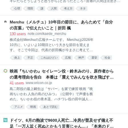
キレたらどうしようと思うから｣と言ったところ ｢普通の人間は注意され
たところでキレません、そう思うのは貴方が注意されたらキレる人間か
心理
増田
謎
人間
考え方
ネタ
らです｣と言われた また行こうと思う
Merchu（メルチュ）10年目の節目に、あらためて「自分
の言葉」で伝えたいこと｜折田 楓
130
users
note.com/kaede_merchu
株式会社Merchuの広報チームです。 Merchuは2026年
10月に、いよいよ10期目という大きな節目を迎えま
す。 そこで今回は、代表の折田楓が今まさに考えてい
るリアルな想いを聞くべく、インタビューを実施しま
炎上
不正
これはひどい
広報
神戸
選挙
社会
した。その内容をぜひ皆さまにもお届けしたく記事に
まとめています。 ぜひご覧ください。 10年目という
節目。Merchuは、なぜ今リブランディングを決めたの
映画『ちいかわ』セイレーン役・鈴木みのり、原作者から
か まず最初にお聞きしたいのですが、今回インタ
の選考理由を告白 本番は「震えでみんなを吹き飛ばす
ビューを行うにあたって、楓さんから「ご自身のnote
ぞ」と意気込む
41
users
www.oricon.co.jp
にも掲載したい」とご提案いただきましたよね。note
島二郎役の最上嗣生は「サパー」を家で練習 映画『映
で発信しようと思われた理由や想いがあれば、ぜひ教
画ちいかわ 人魚の島のひみつ』（公開中）で声優を務
えていただけますか？ noteは執筆者の思考やできごと
めた、ちいかわ役の青木遥、ハチワレ役の田中誠人、
が深く丁寧に綴られていて、読者の方もそれをじっく
うさぎ役の小澤亜李、島二郎役の最上嗣生、セイレー
り読み込む文化があるイメージがあるので、自分の考
アニメ
映画
あとで読む
ン役の鈴木みのりのロングインタビューが解禁。最
えをストレートに伝える場として最適だと感じたから
上、鈴木がそれぞれ役柄の見どころについて語った。
です。 過去に私のnoteが炎上して
【画像】こわっ!「サパー」する島二郎を赤い目で見つ
ドイツ、6月の熱波で9600人死亡…冷房が普及せず備え不
めるセイレーン 映画で重要なキャラクターである島二
足「一万人近く死ぬとかもう災害じゃん…」「本来のドイ