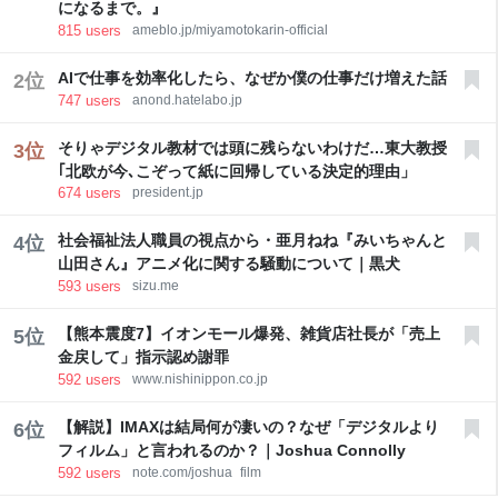
になるまで。』
815
users
ameblo.jp/miyamotokarin-official
AIで仕事を効率化したら、なぜか僕の仕事だけ増えた話
2
位
747
users
anond.hatelabo.jp
そりゃデジタル教材では頭に残らないわけだ…東大教授
3
位
｢北欧が今､こぞって紙に回帰している決定的理由」
674
users
president.jp
社会福祉法人職員の視点から・亜月ねね『みいちゃんと
4
位
山田さん』アニメ化に関する騒動について｜黒犬
593
users
sizu.me
【熊本震度7】イオンモール爆発、雑貨店社長が「売上
5
位
金戻して」指示認め謝罪
592
users
www.nishinippon.co.jp
【解説】IMAXは結局何が凄いの？なぜ「デジタルより
6
位
フィルム」と言われるのか？｜Joshua Connolly
592
users
note.com/joshua_film