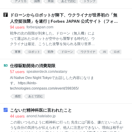
名で役員を務める住民組織です。盆踊り大会は昨年
アメリカ
国際
米国
あとで読む
トランプ
容。 米最高裁は6月30日、トランプ政権の出生地主義
2025年7月に次ぐ2度目の開催。今年は出店数や協賛企
の制限を目指した大統領令を違憲で無効と判断。トッ
業を増やすなどスケールアップし、
ド・ブランシュ米司法長官代行は判決を受け、出産ツ
ドローンからロボットが降下、ウクライナが世界初の「無
ーリズムに対する取り締まりを一段と強化する方針を
人空挺強襲」を遂行 | Forbes JAPAN 公式サイト（フォー
明らかにしていた。 トランプ氏はホワイトハウスで記
ブス ジャパン）
94
users
forbesjapan.com
者団に対し、「彼らのせいで、出生地主義制度はすっ
戦争の次の段階が到来した。ドローン（無人機）によ
かり茶番になってしまった」と述べ、国籍取得の出産
って運ばれたロボットが空中から襲撃する時代だ。ウ
を目的とした入国を非難した。 最高裁の違憲判断につ
クライナは最近、こうした攻撃を知られる限り世界で
いて、「極めて残念」と改めて述べた上で、「これは
初めて行った。これにより、無人システム同士が連携
非常に不公平なので調整を行っている」と語った。 ス
軍事
ロボット
戦争
ドローン
ウクライナ
AI
ロボ
して、以前には不可能だったようなさまざまな任務を
ティーブン・ミラー大統領次席補佐官によると、今回
あとで読む
遂行する新たな可能性が切り開かれた。 別の無人シス
の大統領令では、外国のテロ組織や外国政府のロビー
テムを運ぶドローンは「マースピアル（有袋）ドロー
仕様駆動開発の消費期限
活動に関与す
ン」とも呼ばれ、この戦争以前はコンセプトにとどま
57
users
speakerdeck.com/watany
っていた。米軍は過去30年、この構想をいくどとなく
AI Native Dev Night Tokyoでお話しした内容になりま
実験してきたものの、実証試験の域を超えることはな
す。 https://kinto-
かった。ウクライナは現在、これを実用化して実戦で
technologies.connpass.com/event/398365/
使い始めており、その活用法は運用者の想像次第で無
感想
あとで読む
限に広がっていると言えるかもしれない。
こないだ精神科医に言われたこと
44
users
anond.hatelabo.jp
この前いつものように精神科に行った 先生には｢困る、嫌だといったよ
うな自分の気持ちが伝えられず、他人に注意ができない。理由は相手が