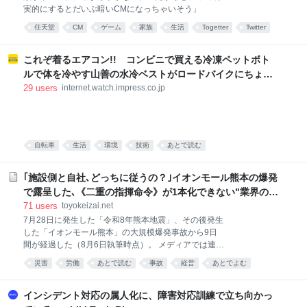
く前の検食で発覚したので実害はなかった。指摘され
実的にするとだいぶ暗いCMになっちゃいそう」
てその場で謝罪、ただちに調理し直して提供した。施
設からは原因の究明と対応策を求められた。ところが
任天堂
CM
ゲーム
家族
生活
Togetter
Twitter
謝罪と報告に赴いたその場で客先法人理事のひとりが
あとで読む
大激怒して収拾がつかなくなったというのだ。適切な
これぞ着るエアコン!! コンビニで買える冷凍ペットボト
対応がなされないなら解約も考える
ルで体を冷やす山善の水冷ベストがロードバイクにちょう
どいい【ぼっち・ざ・ろーど！その14】【空いた時間でな
29
users
internet.watch.impress.co.jp
にしてる？】
自転車
生活
環境
技術
あとで読む
｢施設側と自社､どっちに従うの？｣イオンモール熊本の爆発
で露呈した､《二重の指揮命令》が1本化できない"業界の事
情"
71
users
toyokeizai.net
7月28日に発生した「令和8年熊本地震」、その後発生
した「イオンモール熊本」の大規模爆発事故から9日
間が経過した（8月6日執筆時点）。 メディアでは連
日、被害者や残された遺族の悲しみを伝える報道が続
災害
労働
あとで読む
事故
経営
あとでよむ
く。 その一方で、被害者に対し、店の売上金を金庫に
入れることを直接指示し、結果的に従業員を死に至ら
しめた雑貨店の経営陣には、世間から容赦のない非難
インシデント対応の属人化に、障害対応訓練で立ち向かっ
の声が浴びせられている。 結果的に今回の爆発事故に