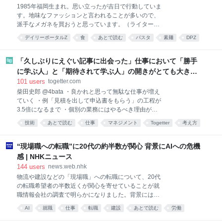
られるようになるという、前処置が菌の定着効率を高
1985年福岡生まれ。思い立ったが吉日で行動していま
めたことを示唆する結果が出た。改善したのは全体で
す。地味なファッションと言われることが多いので、
15人中6人で、安全性の問題は報告されなかった。 チ
派手なメガネを買おうと思っています。（ライター
ームは過去の研究で、食物アレルギーを持つ乳児の便
wiki） 前の記事：かつて日本にも生息していたチョウ
を、アレルギーを起こしやすい系統のマウスに移植す
デイリーポータルZ
食
あとで読む
パスタ
素麺
DPZ
ザメを食べる ＞ 個人サイト ＞note 揖保乃糸とは 本能
るとアナフィラキシーが起きる一方、健康な乳児の便
food
だろうか、夏の暑い時期になると「そうめん」を食べ
では逆に防御が働くことを確認し、その鍵となる菌株
たくなる。糸のように細く、雲のように白いそうめん
「久しぶりにえぐい記事に出会った」仕事において「勝手
をいくつか特定
は夏を代表する、涼を感じることができる食べ物だ。
に学ぶ人」と「期待されて学ぶ人」の開きがとても大き
食べると実に美味しい。ツルツルといくらでも食べる
い、という意見に共感が集まる
101
users
togetter.com
ことができる。 そうめんと言えば「揖保乃糸」 そうめ
柴田史郎 @4bata ・良かれと思って無駄な仕事が増え
んと言えば「揖保乃糸」。その存在は誰もが知るもの
ていく ・例「見積を出して申込書をもらう」の工程が
だろう。実は揖保乃糸は一社で作っているものではな
3.5倍になるまで ・個別の業務にはやるべき理由があ
い。兵庫県手延素麺協同組合の商標だ。前進となる
るが、全体としては無駄が増えている ・定量化できな
「播磨国揖東西両郡素麺営業組合」は明治20年に誕生
技術
あとで読む
仕事
マネジメント
Togetter
考え方
い業務を無理に定量化しようとするからでは？ ・どう
しているので歴史も古い。 兵庫県手延素麺協同組合 揖
人間
management
すればいいか、誰か教えて
保乃糸の商品はすべて組合員によって製造されてい
note.com/4bata/n/n49e02… 2022-01-11 22:56:45
“現場職への転職”に20代の約半数が関心 背景にAIへの危機
る。組
「勝手に学ぶ人」と「期待されて学ぶ人」の差が埋め
感 | NHKニュース
られない｜柴田史郎 ここ1年ぐらい感じていた「学び
144
users
news.web.nhk
に関する格差」の話を書く。 最初にまとめ ・勝手に学
物流や建設などの「現場職」への転職について、20代
ぶ人は、自分の周囲にある「学びに使えそうな仕事」
の転職希望者の半数近くが関心を寄せていることが就
を探して自分の仕事にすることを繰り返す ・期待され
職情報会社の調査で明らかになりました。背景にはデ
て学ぶ人は、上司と… 1569 users 5889 note（ノー
スクワークなどの「事務職」がAIに代替される危機感
ト）
AI
就職
仕事
転職
建設
あとで読む
労働
があ…
人工知能
物流