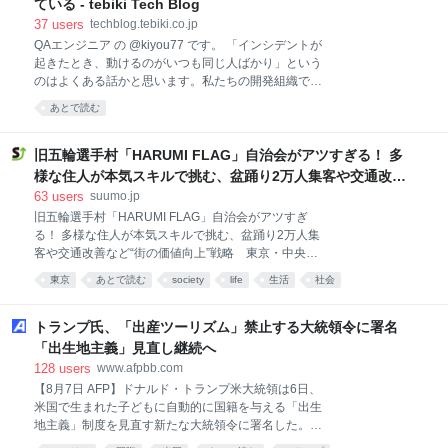
ている - tebiki Tech Blog
よる犠牲者（3店舗、7名）の多くが、筆者が前回の記
37
users
techblog.tebiki.co.jp
事で指摘した「郊外型モールならではの事情（車の
QAエンジニア の @kiyou77 です。 「インシデントが
鍵、財布など自身の貴重品の確保）」「真面目な責任
起きたとき、動けるのがいつも同じ人ばかり」という
感（売上金の保管）」により犠牲になっていたこと
のはよくある話かと思います。私たちの開発組織で
は、テレビをはじめとする各種報道が伝えるとおりで
も、負担が特定のメンバーに偏っている状況が続いて
ある。 返す返す残念でならない。改めて亡くなられた
あとで読む
いました。 この課題を少しずつ崩していくために、私
被害者のご冥福とそのご遺族、関係者に対し、お悔や
たちTebikiでは昨年から 「障害対応訓練」 を実施して
みを申し上げるとともに、負傷された方々の一日も早
います。およそ半年ごとに、プロダクト別で実施を続
旧五輪選手村「HARUMI FLAG」自治会がアツすぎる！ 多
い回復を願うばかりであ
けてきました。直近では、7月にtebiki現場分析チーム
様な住人が本気スキルで挑む、盆踊り2万人集客や交通改善
で訓練を行ったところです。 この記事では、私たちが
など“街の価値向上”戦略 東京・中央区
63
users
suumo.jp
障害対応訓練を行っている理由、企画・運営の流れ、
旧五輪選手村「HARUMI FLAG」自治会がアツすぎ
そして今回の訓練から得た学びや反省についてふりか
る！ 多様な住人が本気スキルで挑む、盆踊り2万人集
えります。 なぜ障害対応訓練を始めたか まず、私たち
客や交通改善など“街の価値向上”戦略 東京・中央区
が障害対応訓練を始めた理由から説明させてもらえ
2026年7月11日・12日の2日間、東京ベイブリッジを
ば、それは冒頭にも書いた通り 「インシデント対応が
東京
あとで読む
society
life
生活
社会
真正面に望む東京湾岸の絶景スポット「晴海ふ頭公
属人化していたから」 です。 tebiki現場分析の開発チ
園」で、約2万1000人が参加して「晴海ふ頭公園盆踊
ームがまだ少人数だった頃は、元か
り大会2026」が開催されました。 主催したのは、公
トランプ氏、「出産ツーリズム」禁止する大統領令に署名
園に隣接する居住人口約1万2000人の巨大な街
「出生地主義」見直し継続へ
「HARUMI FLAG（晴海フラッグ）」（東京都中央
128
users
www.afpbb.com
区）の「HARUMI FLAG自治会」。近隣町内会や地元
【8月7日 AFP】ドナルド・トランプ米大統領は6日、
行政・中央区との連携、併せて交通、美化、防災とい
米国で生まれた子どもに自動的に国籍を与える「出生
ったさまざまな課題を解決する活動などを行い、
地主義」制度を見直す新たな大統領令に署名した。米
HARUMI FLAGのコミュニティ形成に取り組む、20数
国籍取得を目的とした「出産⁠ツーリズム」を禁じる内​