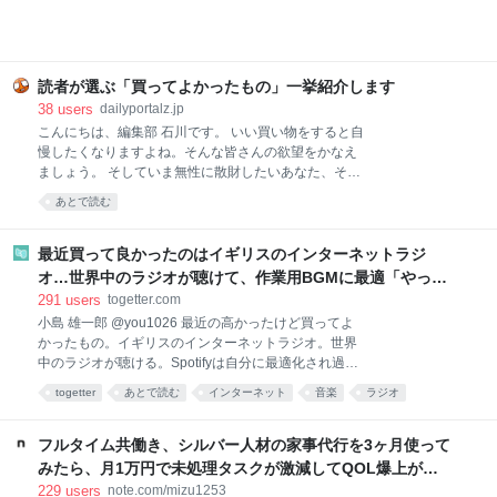
本格派！無印良品 ごはんにかける 四川麻婆豆腐 画像
参照元：Amazon 麻婆豆腐が好きで、お家でもよく作
ります。白ご飯と一緒に食べるのが至福の時間です。
簡単に作れる料理ではありますが、具材を買ってきて
調理するのは、面倒くさい。特に夏は外出するのも調
読者が選ぶ「買ってよかったもの」一挙紹介します
理するのも暑くて億劫。そんなときでも、手軽に本格
38
users
dailyportalz.jp
麻婆豆腐が味わえるのがこちらの商品です。 熱湯で約
こんにちは、編集部 石川です。 いい買い物をすると自
4〜5分あたためて（電子レンジであたためる場合は
慢したくなりますよね。そんな皆さんの欲望をかなえ
500Wで約2分）、ご飯にかけるだけ。初めて食べたと
ましょう。 そしていま無性に散財したいあなた、そん
きは、正
なあなたの欲望も同時にかなえましょう。 いまや資本
あとで読む
主義の手先となった我々人類にもたらされる癒しのひ
ととき、それがこのコーナー「読者の買ってよかった
もの」です。 ただいまAmazonが7/13(月)いっぱいま
最近買って良かったのはイギリスのインターネットラジ
で、プライムデーの大型セール中（現在は先行セー
オ…世界中のラジオが聴けて、作業用BGMに最適「やっぱ
ル）なので、琴線に触れた方はどしどしお買い求めく
り物理的な機械」「この質感で鎮座してくれるのがいい」
291
users
togetter.com
ださい。 ※このページのリンクからご購入いただくと
小島 雄一郎 @you1026 最近の高かったけど買ってよ
一部収益がサイトに還元され運営費になります。あり
かったもの。イギリスのインターネットラジオ。世界
がとうございます！
中のラジオが聴ける。Spotifyは自分に最適化され過ぎ
ていて、新しい発見が少ない。世界のラジオ聴いてる
togetter
あとで読む
インターネット
音楽
ラジオ
と、その国の雰囲気とかと一緒に音楽が流れてくる。
ガジェット
家電
BGM
ネット
イギリス
作業用BGMに最適。似たアプリはあるけど、やっぱり
こっちがいい。 pic.x.com/Qf4rbfrpij 2026-06-28
フルタイム共働き、シルバー人材の家事代行を3ヶ月使って
10:48:11
みたら、月1万円で未処理タスクが激減してQOL爆上がり
した話。｜みず
229
users
note.com/mizu1253