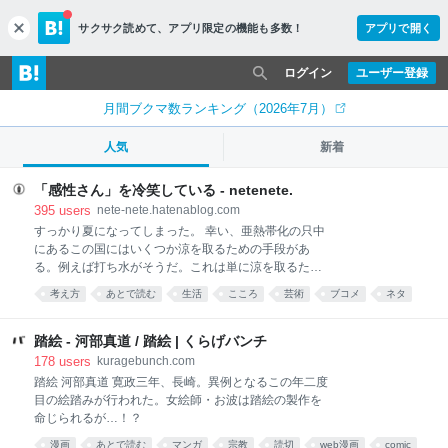
サクサク読めて、
アプリ限定の機能も多数！
アプリで開く
c
l
o
ログイン
ユーザー登録
s
e
月間ブクマ数ランキング（2026年7月）
人気
新着
「感性さん」を冷笑している - netenete.
395
users
nete-nete.hatenablog.com
すっかり夏になってしまった。 幸い、亜熱帯化の只中
にあるこの国にはいくつか涼を取るための手段があ
る。例えば打ち水がそうだ。これは単に涼を取るため
の工夫を超えて、夏の風物詩として日本の夏文化の一
考え方
あとで読む
生活
こころ
芸術
ブコメ
ネタ
部となった。こうした例は他にもある。すだれ、風
文章
鈴、扇子、川床、そして冷笑だ。 私が普段から好んで
使う冷笑語に「感性さん」がある。ここ1年くらいで
踏絵 - 河部真道 / 踏絵 | くらげバンチ
思いついた概念だ。 感性さんの例を挙げよう。以下は
178
users
kuragebunch.com
ツイッターで拾った事例だが、特定を避けるために一
踏絵 河部真道 寛政三年、長崎。異例となるこの年二度
部改変したり伏せ字にしたりしている。特定はやめて
目の絵踏みが行われた。女絵師・お波は踏絵の製作を
ほしい。 すごい。 半日で読み切って、そのあとの半日
命じられるが…！？
は茫然とした。 一生忘れられないかもしれない。すべ
漫画
あとで読む
マンガ
宗教
読切
web漫画
comic
ての文章を記憶しておきたい。 理解を超越するものに