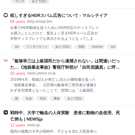
マンガ
あとで読む
た友達がピンチに陥る中、柴虎は侍魂を発揮できる
か!? 『チー付与』作画の業務用餅の新境地！アクシ
ョン和風ファンタジー開幕！
眩しすぎるHDRスパム広告について - マルシテイア
94
users
blog.amagi.dev
仕事でHDR動画を扱うためにHDR対応のディスプレイ
を購入したんだけど、最近よく見るHDRスパム広告が
外部ディスプレイでも表示されるようになってしまっ
た。 怪しい広告。"Start Chat"ボタンだけ異常に眩しい
ad
インターネット
あとで読む
技術
internet
net
これはHDR画像が通常の画像よりも明るい色を表示で
marketing
きることを利用したハックである。 YouTubeでたまに
異常に眩しいショート動画が流れてくるでしょ、あれ
「飯塚幸三は上級国民だから逮捕されない」は間違いだっ
のことです。 スマホのカメラでできるHDR合成とは別
た…《池袋暴走事故》警視庁幹部が「自民党議員」に呼び
物なので注意。あれは露出を変えながら複数の写真を
出されても逮捕を見送った理由（文春オンライン） -
43
users
news.yahoo.co.jp
撮影して一枚に合成する技術のことであって、出力が
Yahoo!ニュース
2019年4月、母娘2人が死亡し10人が重軽傷を負った
SDRかHDRかは関係ない。 このスパム広告の存在に
「池袋暴走事故」。元官僚の飯塚幸三受刑者が逮捕さ
は以前から気づいていたけど、MacBookのディスプレ
れず在宅捜査となったことで、世間には「上級国民だ
イで日本のサイトを閲覧するときくらいしか遭遇しな
から逮捕されなかった」という怒りと疑惑が広がっ
いので、「悪賢いな〜」と思うくらいで気に留めてい
謎
社会
司法
事故
あとで読む
た。 【写真】この記事の写真を見る（2枚） しかし、
なかった。海外から日本のブログ等にアクセスする
その裏側で捜査陣営は激しく葛藤し、1000ページに及
と、アドネットワークの経路のせいか
ぶ法解釈を読み込みながら「不逮捕」の根拠を慎重に
戦時中、大学で輸血の人体実験 患者に動物の血使用、死
探っていた。さらに、自民党の都議会議員たちも非公
亡例も | NEWSjp
開の場で「なぜ逮捕しないのか」と警察側に詰め寄っ
12
users
news.jp
ていたという。 世論と政治家からの圧力が渦巻くな
国内の複数の大学が戦時中、子どもを含む入院患者ら
か、警察が逮捕に踏み切らなかった理由とは? 記者