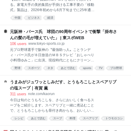
何卒ご理解とご協力を賜りますよう心よりお願い申し上げます。 以 上
る。家電大手の美的集団が手掛ける工事不要の「移動
式」製品は、2026年初めから6月下旬までに25年通年
の2倍となる20万台を出荷した。国内市場が低迷する
中国
ビジネス
経済
中国勢は今回の成功を足がかりに海外市場の開拓を狙
う。7月、広東省広州市南沙にある美的の工場では、
箱包装された移動式エアコン「Porta Split（ポータ・
元阪神・バース氏 球団の90周年イベントで衝撃「掛布さ
スプリット）」がフォークリフトで続々とコ
んの髪の毛が増えていた」 | 東スポWEB
106
users
www.tokyo-sports.co.jp
元プロ野球選手で阪神の〝最強助っ人〟ことランデ
ィ・バース氏が８日放送のＭＢＳテレビ「おしゃべり
小料理ゆみこ」に出演。現役時代にともにクリーンア
ップを担った掛布雅之氏、岡田彰布氏の裏話を披露し
野球
スポーツ
ネタ
あとで読む
sports
TV
プロ野球
た。 大の虎党として知られるＭＣの有働由美子から、
今のタイガースの印象を聞かれたバース氏は「今のタ
イガースの選手はみんなスピードがある。掛布さんも
うまみがジュワッとしみだす、とうもろこしとスペアリブ
岡田さんもみんな遅かった」と指摘。「その代わりに
の塩スープ｜有賀 薫
私たちはホームランを打った」と付け加え、ニッコリ
311
users
note.com/kaorun
と笑った。 有働が「３人は仲良しやったんですか？」
今日は旬のとうもろこしを、さらにおいしく食べるス
と質問すると、バース氏は「阪神タイガース９０周年
ープをご紹介します。スペアリブと一緒に煮込むこと
のイベントに呼ばれて久しぶりに来日してビックリし
で、とうもろこしからも骨付き肉からも、おいしい出
たのが、掛布さんの髪の毛が増えていたんだよ。それ
汁がとれるのです。作り方は「切って、煮込むだけ」
に一番驚いたんだ」とニヤリ。 それに爆笑した有働が
レシピ
あとで読む
スープ
料理
スペアリブ
トウモロコシ
と、極めてシンプル。ぜひお試しください！ この記事
「そうね。掛布さんね。みんなちょっと年を召されて
食
料理裏技
recipe
野菜
は2019年cakes連載の再掲です。 仕込んだらあとは鍋
ね。確かにね…」とバツが悪そうに応じると、バース