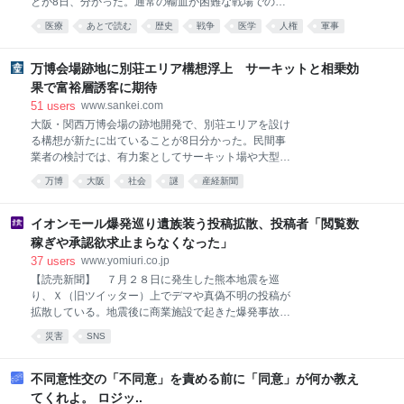
とが8日、分かった。通常の輸血が困難な戦場での応
うになったり、台所の換気扇が油汚れで真っ黒になっ
用を意図した実験が多く、死者も出ていた。戦争と医
たり。 最後の賃貸物件には珍しく9年も住んでいたも
医療
あとで読む
歴史
戦争
医学
人権
軍事
学の問題に詳しい吉中丈志・京都大医学部臨床教授
んだから、その汚れ具合もMAXに。 お風呂の鏡はウロ
は、実験は治療法開発の側面があったとしつつ「戦争
コ汚れで真っ白になり、さらには、浴槽のエプロンの
遂行への協力で、非倫理的な人体実験のハードルが下
万博会場跡地に別荘エリア構想浮上 サーキットと相乗効
裏に広がる湯垢地獄
がっていたと考えられる」と指摘する。 京都府立医
果で富裕層誘客に期待
大、九州帝国大（現九州大）、熊本医大（現熊本大）
51
users
www.sankei.com
が実施。採血から時間を置いた「保存血」、血液型の
大阪・関西万博会場の跡地開発で、別荘エリアを設け
異なる「異型血（不適合血）」、動物由来の「異種
る構想が新たに出ていることが8日分かった。民間事
血」を注入していた。 1937年の日中戦争開始前から
業者の検討では、有力案としてサーキット場や大型ア
太平洋戦争期までの実験の論文が、当時の医学誌など
リーナの整備が既に挙がっており、相乗効果で富裕層
に掲載されていることを吉中氏と共同通信が確認し
万博
大阪
社会
謎
産経新聞
の誘客につなげる狙いだ。 大阪府市は来年2月、民間
た。 熊本医大では、脳の手術を受けウマの保存血を輸
からの提案を受けて、会場跡地の人工島・夢洲（大阪
血された男性が、その後死亡。骨髄炎で転院してきた
市此花区）の一部「2期区域」の開発内容を公表す
イオンモール爆発巡り遺族装う投稿拡散、投稿者「閲覧数
9歳男児は、21日間保存した血漿
る。関西財界にはサーキット場への反対意見があり、
稼ぎや承認欲求止まらなくなった」
曲折する可能性もある。 2期区域のまちづくりは、府
37
users
www.yomiuri.co.jp
市が2024年に実施したアイデア募集で優秀提案に選ば
【読売新聞】 ７月２８日に発生した熊本地震を巡
れた2陣営が合流し、十数社で内容を検討している。
り、Ｘ（旧ツイッター）上でデマや真偽不明の投稿が
アイデア募集の時点ではサーキット場や大型アリー
拡散している。地震後に商業施設で起きた爆発事故の
ナ、ホテルやショッピングモールといった案が出てい
遺族を装う投稿や、生成ＡＩ（人工知能）を悪用した
た。 別荘エリアも設けることで長期滞在を促し、2期
災害
SNS
とみられる画像・動画も出回り、専門家は注意
区域の施設利用など消費額の底上げにつなげる考え
だ。 関西経済連合会の松本正義会長は、サーキット場
不同意性交の「不同意」を責める前に「同意」が何か教え
は限られた愛好家が使う施設
てくれよ。 ロジッ..