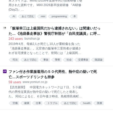
本スライドは、MIXIの2026年度新卒向け技術研修で使
状況なので、認識として間違ってるかもしれないです
用された資料です。 MIXI 2026新卒技術研修 『AI研修
が、やったことを残してみます。 2026年6月にGoogle
(Day2)』
のエンジニアリングリーダー Addy Osmani 氏が名付
─────────────────────────────── ※
AI
あとで読む
mixi
programming
本
けた概念で、こう表現されています。 Loop
皆様へのお願い※ 資料・動画・リポジトリのご利用
engineering is replacing yourself as the person who
に…
prompts
「飯塚幸三は上級国民だから逮捕されない」は間違いだっ
た…《池袋暴走事故》警視庁幹部が「自民党議員」に呼び
出されても逮捕を見送った理由 | 文春オンライン
243
users
bunshun.jp
2019年4月、母娘2人が死亡し10人が重軽傷を負った
「池袋暴走事故」。元官僚の飯塚幸三受刑者が逮捕さ
れず在宅捜査となったことで、世間には「上級国民だ
から逮捕されなかった」という怒りと疑惑が広がっ
司法
あとで読む
事故
警察
社会
交通事故
陰謀論
た。 しかし、その裏側で捜査陣営は激しく葛藤し、
自民党
1000ページに及ぶ法解釈を読み込みながら「不逮捕」
の根拠を慎重に探っていた。さらに、自民党の都議会
ファン付き作業服着用の５０代男性、熱中症の疑いで死
議員たちも非公開の場で「なぜ逮捕しないのか」と警
亡…スポーツドリンクも持参
察側に詰め寄っていたという。 世論と政治家からの圧
59
users
www.yomiuri.co.jp
力が渦巻くなか、警察が逮捕に踏み切らなかった理由
【読売新聞】 中国電力ネットワークは７日、５０歳
とは？ 記者として長年、同事故を取材してきたTBS
代の男性従業員が熱中症の疑いで死亡したと発表し
テレビの守田哲氏の新刊『池袋高齢者暴走事故 遺族と
た。 同社によると、６日午後２時頃、島根県邑南町の
加害者家族の2060日』（文藝春秋）よりお届けする。
山中で送電線があることを示す看板の設置を終えた男
（全3回の1回目／続きを読む）
労働
健康
仕事
トラブル
あとで読む
health
医療
性が下山中、意識不明の状態となり、午後６