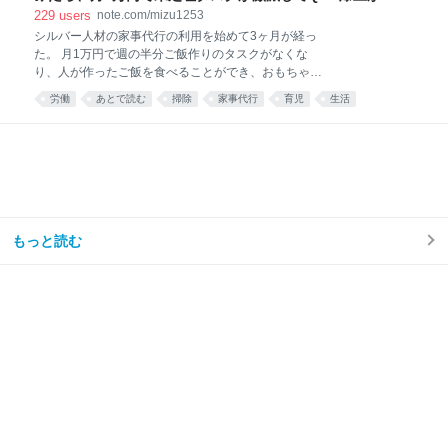
した話。｜みず
229
users
note.com/mizu1253
シルバー人材の家事代行の利用を始めて3ヶ月が経っ
た。 月1万円で週の半分ご飯作りのタスクがなくな
り、人が作ったご飯を食べることができ、おもちゃが
散乱するリビング掃除はほとんどと言っていいほどし
労働
あとで読む
掃除
家事代行
育児
生活
なくなり、トイレ掃除は頻度が半分くらいになった。
え……コスパ良すぎ……🫶🏻 — みず☺︎3y🦖
(@mizu_mom_2) June 24, 2026 せっかくなので、実
際に使ってみた感想や、いろいろな情報をまとめてみ
る。 今思えば もっと早く利用すればよかった。 しか
ない。 シルバー人材センターを利用しようと思った理
由我が家はフルタイム共働き、子どもは年少の男の子
が1人。 毎日時間との戦い。 私は仕事終わりに家事を
もっと読む
楽しくテキパキとできる方ではない。ついだらけてし
まう。 私の難儀なところは、気持ちよくだらけて、家
事のことなど忘れてしまえたらいいのに、 「もう1週
間トイレ掃除してない」 「階段に猫