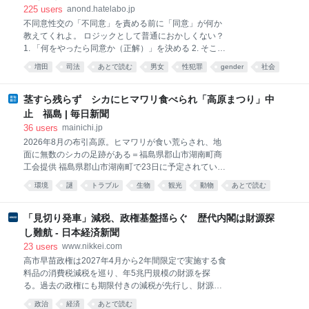
225
users
anond.hatelabo.jp
不同意性交の「不同意」を責める前に「同意」が何か
教えてくれよ。 ロジックとして普通におかしくない？
1. 「何をやったら同意か（正解）」を決める 2. そこか
ら外れたら「不同意（不正解）」になる 順番として、
増田
司法
あとで読む
男女
性犯罪
gender
社会
どう考えてもこれじゃないと無理でしょ。 正解のルー
ルが決まってて初めて「それは不正解だよ」って言え
るわけじゃん。 なのに今の議論って、「何をやったら
茎すら残らず シカにヒマワリ食べられ「高原まつり」中
同意と言えるのか」の答えを誰も出せてない。 ・
止 福島 | 毎日新聞
「YES」って言ったら同意？（後から『脅されてた』
36
users
mainichi.jp
って言われたらアウト） ・アプリや紙で確認したら同
2026年8月の布引高原。ヒマワリが食い荒らされ、地
意？（途中で気分が変わったらアウト） ・雰囲気や空
面に無数のシカの足跡がある＝福島県郡山市湖南町商
気感？（相手の解釈次第でどうとでもなる） 正解の基
工会提供 福島県郡山市湖南町で23日に予定されていた
準が誰も分かってないのに、「お前のは不正解（不同
「郡山布引風の高原まつり」の中止が7日、決まっ
意）な！」って後から言われるの、ゲームとして成り
環境
謎
トラブル
生物
観光
動物
あとで読む
た。咲き誇るヒマワリと風車が並ぶ絶景が人気だった
立ってなくない？ 「同意とは何か」を誰ひとり定義で
が、今年はヒマワリがシカに食い荒らされ、茎も残っ
きないのに「不同意」だけを責めるのって、論理的に
ていない。 猪苗代湖と磐梯山を望む標高1080メート
「見切り発車」減税、政権基盤揺らぐ 歴代内閣は財源探
破綻
ルの布引高原では祭りを始めた2008年から毎年、湖南
し難航 - 日本経済新聞
町商工会を中心に有志が約180万本のヒマワリを植え
23
users
www.nikkei.com
ている。背景には高さ約100メートルの発電用風車が
高市早苗政権は2027年4月から2年間限定で実施する食
33基並ぶ。市観光政策課によると、例年シーズン中は
料品の消費税減税を巡り、年5兆円規模の財源を探
約4万人が訪れるという。 だが同商工会によると、ニ
る。過去の政権にも期限付きの減税が先行し、財源論
ホンジカによる食害が昨年ごろから目立ち始めた。ヒ
が後追いになった例がある。「見切り発車」は国民の
マワリは農作物ではないため市の電気柵設置補助制度
政治
経済
あとで読む