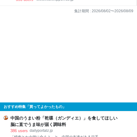
集計期間 :
2026/08/02
〜
2026/08/09
おすすめ特集「買ってよかったもの」
中国のうまい粉「乾碟（ガンディエ）」を食してほしい
脳に直でうま味が届く調味料
386
users
dailyportalz.jp
「焼肉とか火鍋に合うよ」と、中国の友達がある日手