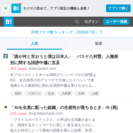
サクサク読めて、
アプリ限定の機能も多数！
アプリで開く
c
l
o
ログイン
ユーザー登録
s
e
月間ブクマ数ランキング（2026年7月）
人気
新着
「誰が何と言おうと僕は日本人」 バスケ八村塁、人種差
別に関する誹謗中傷に言及
207
users
www.sankei.com
米プロバスケットボールNBAクリッパーズの八村塁は
8日、名古屋市のIGアリーナで主催したイベントで来
場者から人種差別に関わる誹謗中傷を受けながらも、
日本代表として活動する理由の質問を受け「自分が日
差別
スポーツ
社会
八村塁
日本
人権
本人であることをすごくプライドに思っている。誰が
バスケットボール
sports
産経新聞
何と言おうと僕は日本人」と答えた。 富山県出身の八
村は西アフリカのベナン出身の父と日本人の母を持
「AIを全員に配った組織」の生産性が落ちるとき - 🐴 (馬)
つ。「日本で生まれ、日本で育って、日本語が一番の
223
users
blog.takaumada.com
言語」と強調。「日本は本当に素晴らしい国。ネガテ
「ブライスのパラドックス」と呼ばれる現象がありま
ィブなことがあっても何も思わない。どこに行っても
す。混雑するネットワークに新しい道を加えたのに、
僕は日本人と、胸を張って言える」と言葉に力を込め
各人が自分にとって最短の経路を選んだ結果、全員の