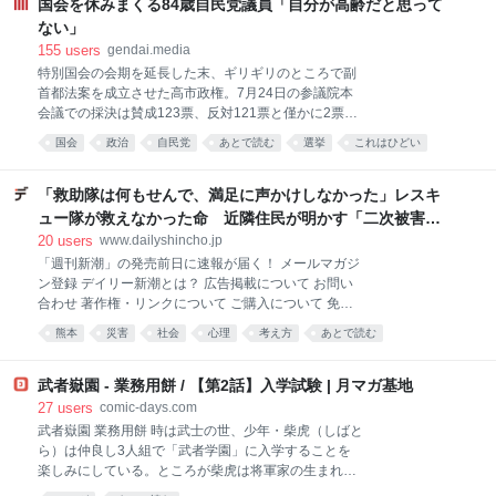
におまかせ！滋味あふれる夏のスープをご紹介しまし
国会を休みまくる84歳自民党議員「自分が高齢だと思って
氏は「でも、岡田さんは髪の毛
ょう。ぶつ切りにしたとうもろこしと骨付き豚肉・ス
ない」
ペアリブを、塩味で煮込むだけの超シンプルなレシ
155
users
gendai.media
ピ。とうもろこしの鮮やかな黄色が食欲をそそりま
特別国会の会期を延長した末、ギリギリのところで副
す。 とうもろこしのあまみや香りがやさしく溶け出し
首都法案を成立させた高市政権。7月24日の参議院本
たスープが、肉を食べるとじゅわっとしみだしてきま
会議での採決は賛成123票、反対121票と僅かに2票差
す。本来とうもろこしは甘くて濃い味の野菜ですが、
だった。 参議院の定数は248で、れいわ新選組の山本
なぜかこのスープで味わうと、さっぱりとした印象で
国会
政治
自民党
あとで読む
選挙
これはひどい
太郎氏が体調問題を理由に今年1月に議員辞職をした
す。弾力のある肉と、サクサクしたとうもろこしのコ
ことから、欠員が１となっている。24日の採決では、
ントラストが楽しいのです。 煮込み時間は若干長いも
議長を務める関口昌一氏を除くと、他に2人の欠席者
「救助隊は何もせんで、満足に声かけしなかった」レスキ
のの、仕込んでしまえ
がいた。1人は盲腸で入院中だった高橋克法議員（自
ュー隊が救えなかった命 近隣住民が明かす「二次被害を
民党）で、もう1人が自民党の山崎正昭議員（84歳）
出さないのが訓練の鉄則になっている様子」 | デイリー新
20
users
www.dailyshincho.jp
だった。 前編記事『「国会欠席率」驚異の84％の参議
潮
「週刊新潮」の発売前日に速報が届く！ メールマガジ
院議員がいた…！本会議31回で出席わずか５回、”国会
ン登録 デイリー新潮とは？ 広告掲載について お問い
の欠席王”と呼ばれる「自民党の重鎮」の呆れた言い
合わせ 著作権・リンクについて ご購入について 免責
分』より続く。 本人は「至って健康だ」と語っていた
事項 プライバシーポリシー データポリシー 運営：株
山崎氏は当選6回。2013年8月から2016年7月まで約3
熊本
災害
社会
心理
考え方
あとで読む
式会社新潮社 Copyright © SHINCHOSHA All Rights
年間にわたり参議院議長も務めた重鎮だ。 その山崎氏
Reserved. すべての画像・データについて無断転用・
だが、この特別国会は24日の本会議のみなら
無断転載を禁じます。
武者嶽園 - 業務用餅 / 【第2話】入学試験 | 月マガ基地
27
users
comic-days.com
武者嶽園 業務用餅 時は武士の世、少年・柴虎（しばと
ら）は仲良し3人組で「武者学園」に入学することを
楽しみにしている。ところが柴虎は将軍家の生まれ、
公務や帝王学でがんじがらめだった。助けに来てくれ