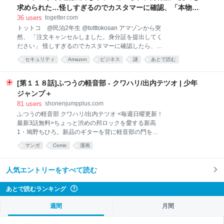
だ。 ビザ免除効果が顕著、日本人観光客の間で高まる中国旅行熱 スムー
求められた…怪しすぎるのでカスタマーに確認、「本物で
ズになった「キャッシュレス」と「省人化」 たしか3年前だったと思
す。ただ非常に高いレベルの部署なので我々にも詳細は分
36
users
togetter.com
う。中国ではキャッシュレスが現金より高頻度で使われて久しいが、日
かりません」とのこと
トットコ @民泊2年生 @totttokosan アマゾンから突
本のクレジットカードと紐づいたWeChat Pay（微信支付）やAlipay（支
然、 「注文キャンセルしました。身分証を提出してく
付宝）を現地で使った際、日本のカード会社が不正利用を疑ってカード
ださい」 怪しすぎるのでカスタマーに確認したら、
をロ
「本物です。ただ非常に高いレベルの部署なので我々
セキュリティ
Amazon
ビジネス
謎
あとで読む
にも詳細は分かりません」 なんやその特務機関みたい
な部署。 2026-08-08 10:00:41 トットコ @民泊2年
生 @totttokosan 続き。 豪州にいる妻に「アマゾンで
[第１１８話]ふつうの軽音部 - クワハリ/出内テツオ | 少年
何か変わったことした？」と聞いたけど、そもそも何
ジャンプ＋
も頼んでないとのこと。 唯一思い当たるのは、面白そ
81
users
shonenjumpplus.com
うなアマゾンプライム映画のリンクを妻に送って、そ
ふつうの軽音部 クワハリ/出内テツオ <毎週日曜更新！
れを豪州から開いたことくらい。 ……これ？ 謎は深ま
最新3話無料>ちょっと渋めの邦ロックを愛する新高
るばかり。 2026-08-08 10:04:55
1・鳩野ちひろ。新品のギターを背に軽音部の門を叩
くも――!?「次にくるマンガ大賞2024」Webマンガ部
マンガ
Comic
漫画
門 第1位＆「このマンガがすごい！2025」オトコ編 第
2位!! ※作品内使用楽曲はJASRAC申請中 [JC12巻10/2
発売予定]
人気エントリーをすべて読む
あとで読むランキング
?
週間
月間