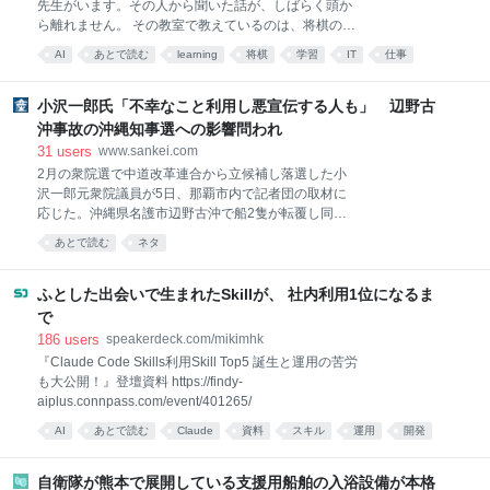
先生がいます。その人から聞いた話が、しばらく頭か
ら離れません。 その教室で教えているのは、将棋の勝
ち方ではないそうです。 目的は、自分の頭でとことん
AI
あとで読む
learning
将棋
学習
IT
仕事
考え抜く「思考体力」をつけること。 答えを教えても
らえない状態で、長い時間、自分の頭だけで粘る。そ
の粘り自体を鍛えていて、将棋はそのための手段だと
小沢一郎氏「不幸なこと利用し悪宣伝する人も」 辺野古
いう話でした。 聞いた瞬間に、これはいまの自分の仕
沖事故の沖縄知事選への影響問われ
事の話だと思った話を書き残そうと思います。 考える
31
users
www.sankei.com
回数が増えたのか、減ったのか自分はプロダクトチー
2月の衆院選で中道改革連合から立候補し落選した小
ムのEMをしています。Claude Codeのようなツール
沢一郎元衆院議員が5日、那覇市内で記者団の取材に
が入って、実装のスピードは明らかに変わりました。
応じた。沖縄県名護市辺野古沖で船2隻が転覆し同志
一方で、気になっていることがあります。AIを入れる
社国際高（京都府）2年の女子生徒ら2人が死亡した事
と考える回数は増えるはずなのに、場面によっては思
あとで読む
ネタ
故が9月の県知事選に影響するか問われ、「別に（玉
考を妥協して良しとしている場合もあります。 レビュ
城デニー）知事の責任でも何でもない話だが、不幸な
ーで指摘されたとき返えす言葉に詰まる。そういう瞬
ことも利用し悪宣伝する人が増えるから、きちんと念
ふとした出会いで生まれたSkillが、 社内利用1位になるま
間ない
頭に置いて認識し、対応しなくてはいけない」と述べ
で
た。 小沢氏によると、4日に長年の友人という玉城氏
186
users
speakerdeck.com/mikimhk
と直接会い、9月の知事選に向け、「このままでは勝
『Claude Code Skills利用Skill Top5 誕生と運用の苦労
てないぞ。非常に厳しい」と伝えた。これに対し、玉
も大公開！』登壇資料 https://findy-
城氏は「頑張る」と応じたという。 中道が知事選への
aiplus.connpass.com/event/401265/
対応を示していないことについては、2月の衆院選で
中道から沖縄3区に立候補し落選した屋良朝博元衆院
AI
あとで読む
Claude
資料
スキル
運用
開発
議員が、米軍普天間飛行場（宜野湾市）の名護市辺野
古移設への賛否に関し態度を明確にしない党の姿勢に
自衛隊が熊本で展開している支援用船舶の入浴設備が本格
反発して離党したことを踏ま