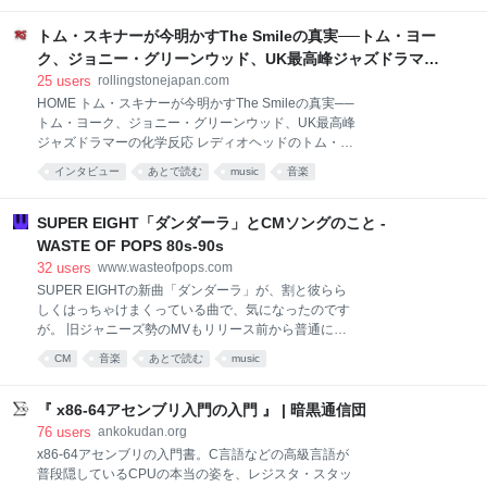
なく現実世界で実在の人物に行われたのを確認したの
くる石破茂前首相について、「みっともない」と切り
は今回が初めてだ」と述べた。
捨てていた。こんなふうで全く容赦ない筆致である。
トム・スキナーが今明かすThe Smileの真実──トム・ヨー
《同じ党の前首相が現首相をいろんなメディアで批判
ク、ジョニー・グリーンウッド、UK最高峰ジャズドラマー
する。前代未聞というべきだろう。たとえば菅義偉前
の化学反応 | Rolling Stone Japan(ローリングストーン ジ
25
users
rollingstonejapan.com
首相が岸田文雄首相を批判したか。岸田前首相が石破
ャパン）
HOME トム・スキナーが今明かすThe Smileの真実──
茂首相を批判したか》 首相・自民党総裁を務めた人物
トム・ヨーク、ジョニー・グリーンウッド、UK最高峰
は、後任首相に助言はしても批判は控える。要職にあ
ジャズドラマーの化学反応 レディオヘッドのトム・ヨ
った者としての作法であり、自民の伝統でもあったは
ークとジョニー・グリーンウッドがザ・スマイル
ずである。 現首相を批判ところが、石破氏はこれを簡
インタビュー
あとで読む
music
音楽
（The Smile）という新しいプロジェクトを立ち上げ
単に踏み外し、てんとして恥じない。ちなみに筆者
た時に、もう一人のメンバーとして迎え入れたのがジ
は、同じ党の前任首相が現首相を露骨に批判した例と
ャズ・ドラマーのトム・スキナー（Tom Skinner）だ
SUPER EIGHT「ダンダーラ」とCMソングのこと -
しては、鳩山由紀夫氏が
った。 彼はシャバカ・ハッチングスが率いるUKジャ
WASTE OF POPS 80s-90s
ズ屈指の重要グループのサンズ・オブ・ケメットのメ
32
users
www.wasteofpops.com
ンバーであり、ジャズ以外でもマシュー・ハーバート
SUPER EIGHTの新曲「ダンダーラ」が、割と彼らら
やフローティング・ポインツの作品に起用されてきた
しくはっちゃけまくっている曲で、気になったのです
イギリスのトップ・ドラマーだ。 トム・ヨークとジョ
が。 旧ジャニーズ勢のMVもリリース前から普通にフ
ニー・グリーンウッド、そしてトム・スキナーとの三
ルヴァージョンが公開されるようになりましたなあ、
位一体によるザ・スマイルは、レディオヘッドやアト
CM
音楽
あとで読む
music
という感慨を抱きつつ、この曲を書いたのは誰だと確
ムス・フォー・ピースとは異なる新しい感覚を宿して
認したら山本加津彦氏。 西野カナの「パッ」「手をつ
いたこともあって、すぐに高い評価を得た。しか
なぐ理由」といったシングル楽曲、またAKB48、乃木
『 x86-64アセンブリ入門の入門 』 | 暗黒通信団
坂46、欅坂46あたりのシングルのカップリング曲の作
76
users
ankokudan.org
曲を手がけている方です。 割としっとり目の曲が多い
x86-64アセンブリの入門書。C言語などの高級言語が
人が何でこんな曲を、と思ったのですが、コンペか何
普段隠しているCPUの本当の姿を、レジスタ・スタッ
かで楽曲のテーマに合わせて、自分の「置きにいきが