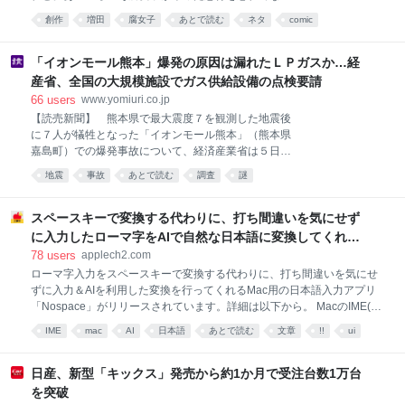
い？ CLAMPという集団はジョジョの奇妙な冒険の承
創作
増田
腐女子
あとで読む
ネタ
comic
太郎と花京院のBLに異様に執着し、ありとあらゆる作
品に承太郎と花京院を模したキャラクターを配置し
て、恋愛関係として描いている。 魔法騎士レイアース
「イオンモール熊本」爆発の原因は漏れたＬＰガスか…経
のエメロード姫とザガート、光とランティス、カード
産省、全国の大規模施設でガス供給設備の点検要請
キャプターさくらの桃矢と雪兎、小狼とさくら、これ
66
users
www.yomiuri.co.jp
らはみんな承太郎と花京院を元にしている。 吐き気を
【読売新聞】 熊本県で最大震度７を観測した地震後
催す気色悪さ。 自分はなかよしを読んでいて、アニメ
に７人が犠牲となった「イオンモール熊本」（熊本県
も見て、レイアースもカードキャプターさくらも普通
嘉島町）での爆発事故について、経済産業省は５日、
に好きだったので、 後々事実を知って本当に心底不快
漏れた液化石油ガス（ＬＰガス）が爆発した可能性が
になった。 あいつらは何も知らない未成年の少女に対
地震
事故
あとで読む
調査
謎
高いとの調査結果を明らかにした。経産省は
し、自分達の妄想を騙し討ちで刷り込んでトラウマを
負わせるような真似をしているんだよ。 嫌われて当然
スペースキーで変換する代わりに、打ち間違いを気にせず
じゃない？ レイア
に入力したローマ字をAIで自然な日本語に変換してくれる
Mac用の日本語入力アプリ「Nospace」がリリース。
78
users
applech2.com
ローマ字入力をスペースキーで変換する代わりに、打ち間違いを気にせ
ずに入力＆AIを利用した変換を行ってくれるMac用の日本語入力アプリ
「Nospace」がリリースされています。詳細は以下から。 MacのIME(日
本語入力プログラム)でローマ字入力をする際、ローマ字で単語や文章を
IME
mac
AI
日本語
あとで読む
文章
!!
ui
入力し、その後スペースキーで変換するという操作を行いますが、間違
アプリ
いを気にせずにある程度のローマ字入力を行い、その後AIに自然な日本
語に変換してもらえるMac用の日本語入力アプリ「Nospace」がリリー
日産、新型「キックス」発売から約1か月で受注台数1万台
スされています。 キーを打つ。候補を選ぶ。文章が、いまの場所に戻
を突破
る。余計な画面を行き来しないための入力パネルです。 もう、スペース