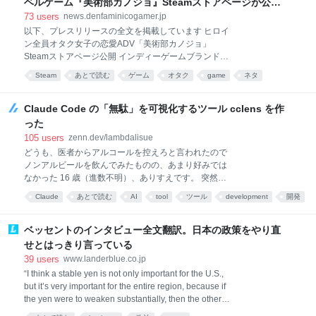
ベルゲーム『美術部カノジョ』Steamストアページが公
ことがほとんどなかったんですよね。 だから最初は半
開。「お前らーそろそろ自重しろー？＾＾」暗黒微笑の夢
73
users
news.denfaminicogamer.jp
信半疑で、「なっちさんが言うからやるか」くらいの
女子や、萌え声不思議ちゃん女子と青春を謳歌
以下、プレスリリースの全文を掲載しています ヒロイ
気持ちでした。 ――ChatGPTとは、どんなやり取りか
ン全員オタク女子の恋愛ADV「美術部カノジョ」
ら始まったんですか。 平岡さん：身長や体重に運動習
Steamストアページ公開 インディーゲームブランド
慣についてとか、けっこう細かい基本情報と、「3ヶ
ARTODRIAは、2027年発売予定の恋愛ビジュアルノベ
月で10キロ減」という目標を伝えました。その時に、
Steam
あとで読む
ゲーム
オタク
game
ネタ
ルゲーム『美術部カノジョ -Girlfailure Art Club-』につ
ダイエット中はChatGPTが言うものしか食べないって
いて、Steamストアページを公開し、ウィッシュリス
決めました。 でも、本当に信じていい
ト登録の受付を開始しました。あわせて、本作初とな
Claude Code の「無駄」を可視化するツール cclens を作
るティザーPVを公開しています。 ■ゲームの概要 「美
った
術部カノジョ-Girlfailure Art club-」は、ヒロイン全員
105
users
zenn.dev/lambdalisue
が「痛いオタク女子達」なコンセプト特化型の恋愛ビ
どうも、医者からアルコールを控えろと言われたので
ジュアルノベルゲームです。 Steamストアページの公
ノンアルビールを飲んでみたものの、あまり好みでは
開にあわせて、作品初となるティザーPVも公開しまし
なかった 16 歳（進数不明）、ありすえです。 突然で
た。『美術部カノジョ -Girlfailure Art Club-』は、
すが、皆さんは自分の Claude Code が どれくらい無
2027年にPC（Steam）で発売予定です。 Steamスト
Claude
あとで読む
AI
tool
ツール
development
開発
駄なことをしているか 把握していますか？ 設定の効果
アペ
検証は難しい AI って非決定的なツールですよね。なの
で、設定の効果検証がめちゃくちゃ難しい。 ある目的
ベッセントのインタビュー全文翻訳。日本の政策をやり直
のためにルールやスキルを書いたとして、それが本当
せとはっきり言っている
に効いてるのか？ 効いてるとして、ちゃんと効果的に
39
users
www.landerblue.co.jp
効いてるのか？ これを定量的に測るのは、まあ至難の
“I think a stable yen is not only important for the U.S.,
業です。結局「とりま、しばらく使って様子見」に落
but it’s very important for the entire region, because if
ち着くんですが、その「しばらく使って」がちゃんと
the yen were to weaken substantially, then the other
来ることは稀で、気付いたら使われない設定だけが静
currencies would follow it.” 和訳：安定した円は、アメ