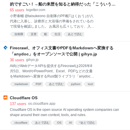
的ですごい！→船の来歴を知ると納得だった「こういう活
用の仕方はいいね」
65
users
togetter.com
小野泰輔 @taisukeono 自衛隊のPFI船｢はくおう｣が八
代港に入港し、診療所と大浴場の準備をされているの
で現場を確認しました。 お風呂も広々しており、入浴
後もゆっくりしていただけますし、キッズルームも備
自衛隊
災害
船
生活
あとで読む
えています！ 今後、300室の宿泊受け入れも行うとの
ことですので、八代のご自宅に近いところで二次避難
的に使っていただき、疲れを回復していただくことに
Firecrawl、オフィス文書やPDFをMarkdownへ変換する
貢献してくれそうです。早期の宿泊受け入れ開始をお
「anydoc」をオープンソースで公開 | gihyo.jp
願い申し上げました。 台風が接近していることから、
36
users
gihyo.jp
明朝に一旦日本海側に退避するとのことですが、その
AI向けWebデータAPIを提供するFirecrawlは2026年8
後はフル回転していただきたいと思います！ 2026-08-
月5日、WordやPowerPoint、Excel、PDFなどの文書
05 10:54:48
をMarkdownへ変換するRust製ライブラリ「anydoc」
をオープンソースで公開した。ローカル環境で動作
markdown
PDF
あとで読む
python
tool
し、CLIのほかRust、Node.js、Pythonから利用でき
る。ライセンスはMIT。 firecrawl/anydoc - GitHub
anydocは、Word、PowerPoint、Excel、
Cloudflare OS
OpenDocument、RTF、EPUB、CSV、PDFをGitHub
137
users
os.cloudflare.app
Flavored Markdown（GFM）へ変換する。PDF以外の
Cloudflare OS is the open source AI operating system companies can
各形式では、共通の文書モデルを経由して単一のシリ
shape around their own context, tools, and rules.
アライザーでMarkdownを生成する。これにより、見
cloudflare
あとで読む
OS
AI
*あとで読む
出し、表、リスト、脚注などを形式間で一貫して出力
できるという。 PDF以外の形式では、埋め込み画像や