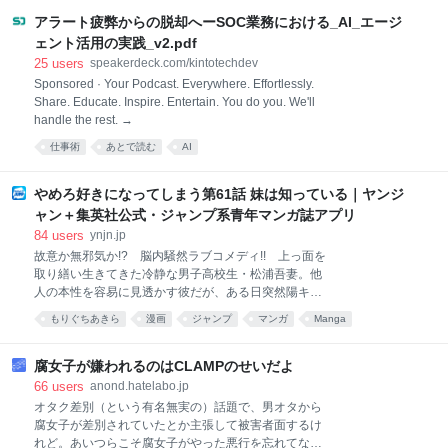
オブジ
アラート疲弊からの脱却へーSOC業務における_AI_エージ
ェント活用の実践_v2.pdf
25
users
speakerdeck.com/kintotechdev
Sponsored · Your Podcast. Everywhere. Effortlessly.
Share. Educate. Inspire. Entertain. You do you. We'll
handle the rest. →
仕事術
あとで読む
AI
やめろ好きになってしまう第61話 妹は知っている｜ヤンジ
ャン＋集英社公式・ジャンプ系青年マンガ誌アプリ
84
users
ynjn.jp
故意か無邪気か!? 脳内騒然ラブコメディ!! 上っ面を
取り繕い生きてきた冷静な男子高校生・松浦吾妻。他
人の本性を容易に見透かす彼だが、ある日突然陽キャ
のツインテ美少女・厳木紗代（きゅうらぎさよ）にア
もりぐちあきら
漫画
ジャンプ
マンガ
Manga
プローチされて―!? 故意か無邪気か、あざとい彼女
の一挙手一投足に松浦は…― 「やめろ！ 好きになっ
てしまう!!!」
腐女子が嫌われるのはCLAMPのせいだよ
66
users
anond.hatelabo.jp
オタク差別（という有名無実の）話題で、男オタから
腐女子が差別されていたとか主張して被害者面するけ
れど。あいつらこそ腐女子がやった悪行を忘れてな