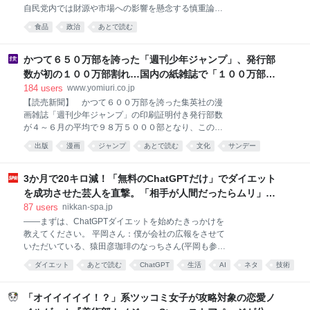
らい…出来はまずまず」だという。 しかし、去年とは
自民党内では財源や市場への影響を懸念する慎重論が
全く違っていることが… 今年も稲刈りが始まったが…
根強く、一部業界からも反発の声が上がる。FNNが実
「去年はね、コメの買い出し業者が『うちに来い、う
食品
政治
あとで読む
施した自民党議員への独自アンケートと関係者取材か
ちに来い』と言って、6台ぐらいトラックが並んどっ
ら浮かび上がったのは、表では語られない議員たちの
たんや。今年は1台も来ない。コメを売ってくれと1社
本音と葛藤だった。 「自民党議員の半分以上が反対だ
かつて６５０万部を誇った「週刊少年ジャンプ」、発行部
も言うてこ
よ」 政府は5日午後に臨時閣議を開き、飲食料品の消
数が初の１００万部割れ…国内の紙雑誌で「１００万部
費税率について2027年4月から2年間、1％に引き下げ
超」ゼロに
184
users
www.yomiuri.co.jp
る基本方針を決定した。 しかし、自民党内ではなお慎
【読売新聞】 かつて６００万部を誇った集英社の漫
重論がくすぶり、表向きの賛成論の裏で反発も広がっ
画雑誌「週刊少年ジャンプ」の印刷証明付き発行部数
ている。 先週の党の会議では、消費税の減税に反対論
が４～６月の平均で９８万５０００部となり、この方
が噴出したというが、3日の会議では賛成65人、反対9
式での公表が始まった２００８年以来、初めて１００
人と前回より賛成が一気に増え、消費税減税は、急転
出版
漫画
ジャンプ
あとで読む
文化
サンデー
万部を割ったことが５日わかった。公表した
直下、了承された。 この記事の画像（39枚） 水面下
マガジン
comic
マンガ
雑誌
では一体何が起きているのか。自民党議員を取材した
3か月で20キロ減！「無料のChatGPTだけ」でダイエット
オフレ
を成功させた芸人を直撃。「相手が人間だったらムリ」な
減量メソッドに驚き | 日刊SPA!
87
users
nikkan-spa.jp
――まずは、ChatGPTダイエットを始めたきっかけを
教えてください。 平岡さん：僕が会社の広報をさせて
いただいている、猿田彦珈琲のなっちさん(平岡も参加
している猿田彦珈琲のランニング部のメンバー)に勧め
ダイエット
あとで読む
ChatGPT
生活
AI
ネタ
技術
られたんです。 「体調管理にChatGPTを使うの、平岡
さんにあってる気がする」と言われて、その翌日から
始めました。僕、なっちさんに言われたことは全部や
「オイイイイイ！？」系ツッコミ女子が攻略対象の恋愛ノ
ると決めているので。 ただ、それまで生成AIを触った