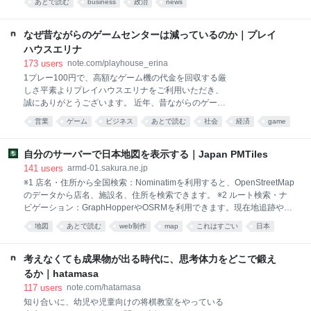
かに積もっていく、という感じです。 じゃあ棚卸しす
あとで読む
business
政治
news
リカにとって重要なだけじゃない。地域全体にとって
るか、となっても、今度はその非決定性が逆に効いて
非常に重要だ。なぜなら、円が大きく下落すれば、他
きます。「もしかしたら自分の知らないところ
の通貨もそれに追随して下がっていくからだ。 “You
なぜ昔ながらのゲームセンターは減っているのか｜プレイ
know, we’d seen excess volatility in the Korean won.”
ハウスエリナ
和訳：ご存じの通り、韓国ウォンで過度な変動（ボラ
173
users
note.com/playhouse_erina
ティリティ）が見られていた。 “It’s just the level o
1プレー100円で、高額なゲーム機の代金を回収する厳
しさ平素よりプレイハウスエリナをご利用いただき、
誠にありがとうございます。 近年、昔ながらのゲーム
センターが次々と姿を消しています。 かつて駅前や商
営業
ゲーム
ビジネス
あとで読む
社会
経済
game
店街にあり、ビデオゲーム、対戦格闘ゲーム、音楽ゲ
統計
経営
ーム、麻雀ゲームなどが所狭しと並んでいた店舗も、
気がつけば閉店していたり、クレーンゲームを中心と
自分のサーバーで日本地図を表示する｜Japan PMTiles
した売り場へ変わっていたりします。 その一方で、シ
141
users
armd-01.sakura.ne.jp
ョッピングモールや繁華街では、大量のクレーンゲー
※1 店名・住所から全国検索：Nominatimを利用すると、OpenStreetMap
ムを設置した大型店や専門店を見かける機会が増えま
のデータから店名、施設名、住所を検索できます。 ※2 ルート検索・ナ
した。 ゲームセンターそのものがすべてなくなってい
ビゲーション：GraphHopperやOSRMを利用できます。現在地追跡や案
るというよりも、私たちが長年親しんできた「昔なが
内は別途実装します。 ※3 道路沿いの写真閲覧：Google Street Viewその
地図
あとで読む
web制作
map
これはすごい
日本
らのゲームセンター」が、少しずつ減っているように
ものではありませんが、Mapillaryで道路沿いの写真を表示できます。
感じます。 今回は、なぜ昔ながらのゲームセンターを
検索
html
プログラミング
※4 航空写真への切り替え：国土地理院が提供する地理院タイルの航空写
維持することが難しくなっているのか、実際に店舗を
真を利用できます。 ※5 表示中の範囲から店舗・施設を取得：Overpass
考えなくても成果物が出る時代に、思考体力をどこで鍛え
運営する立場から考えてみたいと思います。 売上高は
APIで、地図の表示範囲内にある店舗や施設を取得できます。Overpass
るか｜hatamasa
伸びているのに、
turboで検索を試せます。 過去の日本地図を見る 2010年～2025年・全
117
users
note.com/hatamasa
11時点 自分のサーバーで表示する手順 PMTilesと専用のスタイルJSON
知り合いに、幼児や児童向けの将棋教室をやっている
を自分のWebサーバーに置き