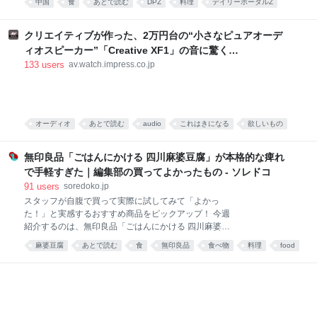
中国
食
あとで読む
DPZ
料理
デイリーポータルZ
た、脳に直でうま味が届く調味料です。 そんな乾碟を
食べ物
food
唐沢むぎこ
中華
みんなで食べる、「旨粉会（うまこかい）」をやりま
した。 真っ赤な小袋に入った粉 大学院生のころ、中国
クリエイティブが作った、2万円台の“小さなピュアオーデ
の東北地方から来た留学生の女の子と仲良くなりまし
ィオスピーカー”「Creative XF1」の音に驚く
た。 彼女は辛い物が大好き。「日本には辛い食べ物が
[Sponsored]
133
users
av.watch.impress.co.jp
ない」と、中国のショッピングサイト「淘宝」（タオ
パオ）で大量に本場中国のフードをお取り寄せしてお
りました。日々、私はそのおこぼれにあずかっていた
のです。 そんな彼女がある日、 はつらつとした唐辛子
キャラの描かれた、真っ赤な小袋をくれました。 なん
オーディオ
あとで読む
audio
これはきになる
欲しいもの
だこれ。すごく辛そう。 「七味唐辛子みたいなもんか
PC
な」と思い、少量カップ麺にかけてみると、 予想だに
無印良品「ごはんにかける 四川麻婆豆腐」が本格的な痺れ
していなか
で手軽すぎた｜編集部の買ってよかったもの - ソレドコ
91
users
soredoko.jp
スタッフが自腹で買って実際に試してみて「よかっ
た！」と実感するおすすめ商品をピックアップ！ 今週
紹介するのは、無印良品「ごはんにかける 四川麻婆豆
腐」。ごはんにかけるだけで、山椒がしっかりきいた
麻婆豆腐
あとで読む
食
無印良品
食べ物
料理
food
本格四川の味が楽しめます。暑くて料理が億劫な日
や、時短ごはんにおすすめです！ ▼買ってよかったも
の2025と先週分はこちら レトルトレベルと思えない
本格派！無印良品 ごはんにかける 四川麻婆豆腐 画像
参照元：Amazon 麻婆豆腐が好きで、お家でもよく作
ります。白ご飯と一緒に食べるのが至福の時間です。