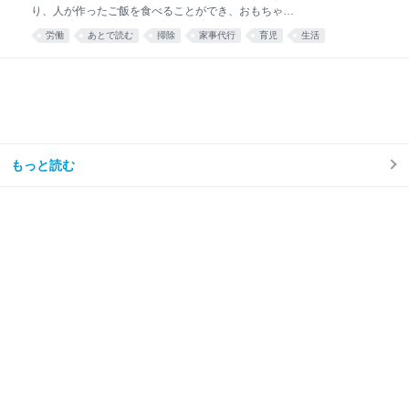
り、人が作ったご飯を食べることができ、おもちゃが
散乱するリビング掃除はほとんどと言っていいほどし
労働
あとで読む
掃除
家事代行
育児
生活
なくなり、トイレ掃除は頻度が半分くらいになった。
え……コスパ良すぎ……🫶🏻 — みず☺︎3y🦖
(@mizu_mom_2) June 24, 2026 せっかくなので、実
際に使ってみた感想や、いろいろな情報をまとめてみ
る。 今思えば もっと早く利用すればよかった。 しか
ない。 シルバー人材センターを利用しようと思った理
由我が家はフルタイム共働き、子どもは年少の男の子
が1人。 毎日時間との戦い。 私は仕事終わりに家事を
もっと読む
楽しくテキパキとできる方ではない。ついだらけてし
まう。 私の難儀なところは、気持ちよくだらけて、家
事のことなど忘れてしまえたらいいのに、 「もう1週
間トイレ掃除してない」 「階段に猫