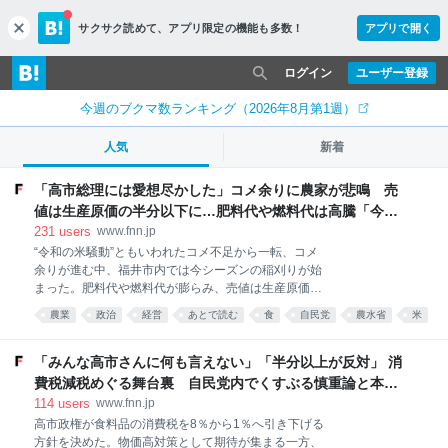
サクサク読めて、
アプリ限定の機能も多数！
アプリで開く
c
l
o
ログイン
ユーザー登録
s
e
今週のブクマ数ランキング（2026年8月第1週）
人気
新着
「高市総理には愛想尽かした」コメ余りに農家が悲鳴 売
値は生産原価の半分以下に…肥料代や燃料代は高騰「今年
でやめる」農家も｜FNNプライムオンライン
231
users
www.fnn.jp
“令和の米騒動”ともいわれたコメ不足から一転、コメ
余りが進む中、福井市内では今シーズンの稲刈りが始
まった。肥料代や燃料代が膨らみ、売値は生産原価を
大幅に下回る見通しとなっている中「今年で農家をや
農業
政治
経営
あとで読む
食
自民党
農水省
米
める」という声も上がっている。 コメを買い取る業者
農政
news
のトラック…今年はゼロ 福井市では8月4日、早生の品
種「ハナエチゼン」の収穫が始まった。コメ農家の白
「みんな高市さんに何も言えない」「半分以上が反対」 消
井清志さんは、約50ヘクタールの田んぼで5品種のコ
費税減税めぐる舞台裏 自民党内でくすぶる慎重論と本音
メを育てている。 稲刈りをする農家の白井清志さん こ
【スポットライト】｜FNNプライムオンライン
114
users
www.fnn.jp
の記事の画像（9枚） コンバインが黄金色のイネを
高市政権が食料品の消費税を8％から1％へ引き下げる
次々と刈り取りタンクへと運ばれる。「去年と同じく
方針を決めた。物価高対策として期待が集まる一方、