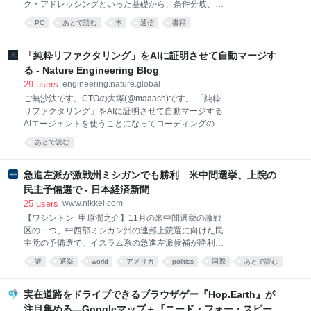
ク・アドレッシングといった基礎から、条件分岐、関
ち」なところから思い切り外してチャレンジしてみた
数呼び出し、インラインアセンブリ、SIMD命令まで、
PC
あとで読む
本
通信
書籍
ところ、うまくいったとかでしょうか。よいことで
実際に手を動かしながら一歩ずつ学べる一冊。アセン
す。 問題は、カラオケDAMのCMソングとしてのタイ
ブリに興味はあるが難しそうで手が出ていなかった方
アップが付いているこの曲で、MVの冒頭で「ダンダー
にもおすすめ。 ※ 本ページに掲載された書影画像およ
「純粋リファクタリング」をAIに証明させて自動マージす
ラ」の英字綴りとして「DAMDARAH」と表示され、
びそこからリンクされる拡大書影画像については、 個
る - Nature Engineering Blog
か
人（SNSでの利用含）、書店（オンライン含）、書籍
29
users
engineering.nature.global
流通事業者は事前承認なしに利用可能です。 それ以外
ご無沙汰です。CTOの大塚(@maaash)です。 「純粋
への利用（特にテレビ・新聞・雑誌等での利用、裁判
リファクタリング」をAIに証明させて自動マージする
における証拠としての利用）については 面倒でも当団
AIエージェントを使うことになってコーディングのス
までメールで連絡し、事前に許諾を受けて下さい。 悪
ピードが上がり、その前後のプロセスにかける時間が
質でない多くの場合は無料で利用可能ですので、適正
あとで読む
増えている話は 最近のAIの使い方 - 2026年1月編 で書
手続きをお願いします。 ▲ トップを狙う
きました。今日はその後ろ側、レビューをどう高速化
するか、という話です。 GitHub のPRに
急進左派が激戦州ミシガンでも勝利 米中間選挙、上院の
/review_refactoring とコメントするとCIが動いてAIが
民主予備選で - 日本経済新聞
レビューし、合格したら自動マージまで走る。 そんな
25
users
www.nikkei.com
仕組みを社内で回しはじめて、しばらくしたら効果が
【ワシントン=甲原潤之介】11月の米中間選挙の激戦
はっきり出てきました。 これはどこかイベントで話し
区の一つ、中西部ミシガン州の連邦上院選に向けた民
たいなあ、と思っていたところ、 ちょうどよくファイ
主党の予備選で、イスラム系の急進左派候補が勝利し
ンディさん主催の プロダクト開発、AIに丸ごと任せら
た。穏健派候補を破り、本選で共和党候補と争う。党
れるのか？Meet up！ AI時代のレビュー、どこまでど
謎
選挙
world
アメリカ
politics
国際
あとで読む
内の路線対立が続くなか、格差縮小などを訴える急進
う任す？ があったので、LTしてきました。 その時の
政治
左派が一段と勢いを増す可能性がある。イスラエル支
援停止や国民皆保険など主張4日の予備選で勝利した
実在道路をドライブできるブラウザゲー『Hop.Earth』が
のはアブドゥル・エルサイード氏。米メディアによる
注目集める―Googleマップ＋『ニード・フォー・スピー