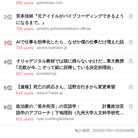
856
users
gameboku.com
宮本佳林『元アイドルがバイブコーディングできるよう
2
位
になるまで。』
794
users
ameblo.jp/miyamotokarin-official
AIで仕事を効率化したら、なぜか僕の仕事だけ増えた話
3
位
724
users
anond.hatelabo.jp
そりゃデジタル教材では頭に残らないわけだ…東大教授
4
位
｢北欧が今､こぞって紙に回帰している決定的理由」
667
users
president.jp
【速報】死亡の武石さん、辺野古行きから変更希望
5
位
619
users
www.47news.jp
政治家の「答弁拒否」の言語学： 計量政治言
6
位
語学のアプローチ｜下地理則（九州大学人文科学研究院
601
users
note.com/lingfieldwork
教授）
集計期間 :
2026/07/30
〜
2026/08/06