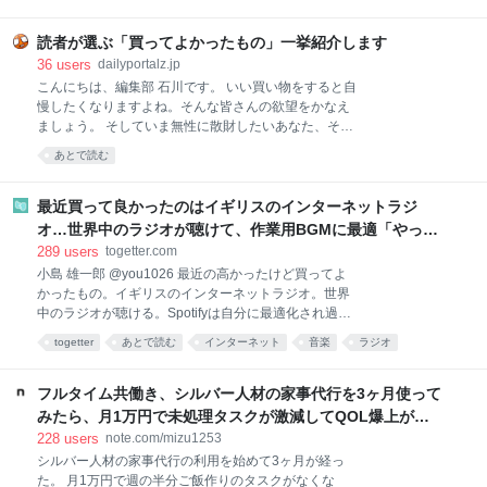
簡単に作れる料理ではありますが、具材を買ってきて
調理するのは、面倒くさい。特に夏は外出するのも調
読者が選ぶ「買ってよかったもの」一挙紹介します
理するのも暑くて億劫。そんなときでも、手軽に本格
36
users
dailyportalz.jp
麻婆豆腐が味わえるのがこちらの商品です。 熱湯で約
こんにちは、編集部 石川です。 いい買い物をすると自
4〜5分あたためて（電子レンジであたためる場合は
慢したくなりますよね。そんな皆さんの欲望をかなえ
500Wで約2分）、ご飯にかけるだけ。初めて食べたと
ましょう。 そしていま無性に散財したいあなた、そん
きは、正
なあなたの欲望も同時にかなえましょう。 いまや資本
あとで読む
主義の手先となった我々人類にもたらされる癒しのひ
ととき、それがこのコーナー「読者の買ってよかった
もの」です。 ただいまAmazonが7/13(月)いっぱいま
最近買って良かったのはイギリスのインターネットラジ
で、プライムデーの大型セール中（現在は先行セー
オ…世界中のラジオが聴けて、作業用BGMに最適「やっぱ
ル）なので、琴線に触れた方はどしどしお買い求めく
り物理的な機械」「この質感で鎮座してくれるのがいい」
289
users
togetter.com
ださい。 ※このページのリンクからご購入いただくと
小島 雄一郎 @you1026 最近の高かったけど買ってよ
一部収益がサイトに還元され運営費になります。あり
かったもの。イギリスのインターネットラジオ。世界
がとうございます！
中のラジオが聴ける。Spotifyは自分に最適化され過ぎ
ていて、新しい発見が少ない。世界のラジオ聴いてる
togetter
あとで読む
インターネット
音楽
ラジオ
と、その国の雰囲気とかと一緒に音楽が流れてくる。
ガジェット
家電
BGM
ネット
イギリス
作業用BGMに最適。似たアプリはあるけど、やっぱり
こっちがいい。 pic.x.com/Qf4rbfrpij 2026-06-28
フルタイム共働き、シルバー人材の家事代行を3ヶ月使って
10:48:11
みたら、月1万円で未処理タスクが激減してQOL爆上がり
した話。｜みず
228
users
note.com/mizu1253
シルバー人材の家事代行の利用を始めて3ヶ月が経っ
た。 月1万円で週の半分ご飯作りのタスクがなくな