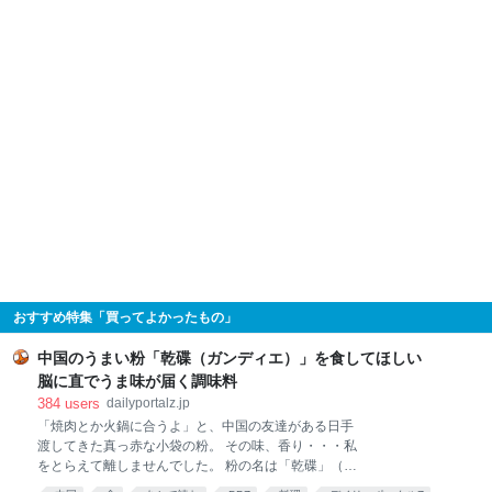
おすすめ特集「買ってよかったもの」
中国のうまい粉「乾碟（ガンディエ）」を食してほしい
脳に直でうま味が届く調味料
384
users
dailyportalz.jp
「焼肉とか火鍋に合うよ」と、中国の友達がある日手
渡してきた真っ赤な小袋の粉。 その味、香り・・・私
をとらえて離しませんでした。 粉の名は「乾碟」（ガ
ンディエ）。唐辛子や花椒、ピーナッツの粉を調合し