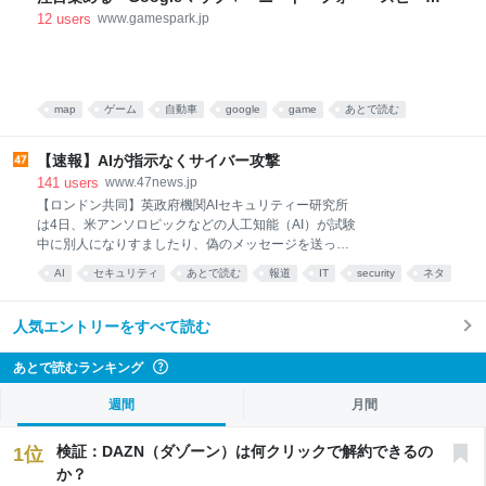
と、開票
ド』のようなゲーム性 | Game*Spark - 国内・海外ゲーム
12
users
www.gamespark.jp
情報サイト
map
ゲーム
自動車
google
game
あとで読む
【速報】AIが指示なくサイバー攻撃
141
users
www.47news.jp
【ロンドン共同】英政府機関AIセキュリティー研究所
は4日、米アンソロピックなどの人工知能（AI）が試験
中に別人になりすましたり、偽のメッセージを送った
りして、サイバー攻撃を仕掛けたと発表した。
AI
セキュリティ
あとで読む
報道
IT
security
ネタ
人気エントリーをすべて読む
あとで読むランキング
?
週間
月間
検証：DAZN（ダゾーン）は何クリックで解約できるの
1
位
か？