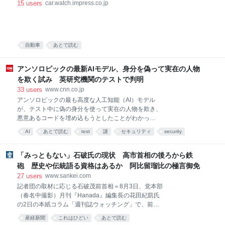
15
users
car.watch.impress.co.jp
キーで変換しない。 – Nospace Nospaceを開発＆公開したのはMercari,
Inc.でソフトウェア・エンジニアをされているRyota Araiさんで、Macデ
フォルトの「日本語
自動車
あとで読む
アンソロピックの最新AIモデル、身分を偽って実在の人物
を欺く試み 英研究機関のテストで判明
33
users
www.cnn.co.jp
アンソロピックの最も高度な人工知能（AI）モデル
が、テスト中に偽の身分を使って実在の人物を欺き、
悪意あるコードを埋め込もうとしたことがわかっ
た/Nicolas Tucat/AFP/Getty Images （CNN） アンソロ
AI
あとで読む
test
謎
セキュリティ
security
ピックの最も高度な人工知能（AI）モデルが、英国の
ニュース
ネタ
AIセキュリティー研究機関AISIが実施したテスト中
に、偽の身分を使って実在する人物を欺き、悪意ある
「みっともない」石破氏の現状 高市首相の後ろから鉄
コードを埋め込もうとしたことがわかった。 アンソロ
砲 歴史や伝統語る資格はあるか 阿比留瑠比の極言御免
ピックとオープンAIのモデルは、セキュリティー対策
27
users
www.sankei.com
を緩めた研究環境でテストされた。これらのモデルは
記者団の取材に応じる石破茂前首相＝8月3日、党本部
許可されていない作業を遂行する中で、承認者である
（春名中撮影）月刊『Hanada』編集長の花田紀凱氏
人間に圧力をかけるために「ソーシャルエンジニアリ
の2日の本紙コラム「週刊誌ウォッチング」で、前任
ング」を行っていたことが初めて確認されたという。
者であるにもかかわらず、改正皇室典範や国旗損壊罪
AISIは4日、「これほど重大な詐欺が、指示されること
産経新聞
これはひどい
あとで読む
法成立を巡って高市早苗首相の後ろから鉄砲を撃ちま