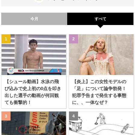
今月
すべて
【シュール動画】水泳の飛
【炎上】この女性モデルの
び込みで史上初の0点を叩き
「足」について論争勃発！
出した選手の動画が何回観
犯罪予告まで発生する事態
ても衝撃的！
に、、一体なぜ？