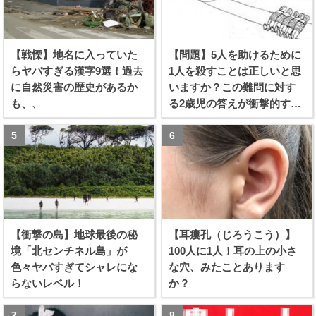
【戦慄】地名に入っていた
【問題】5人を助けるために
らヤバすぎる漢字9選！過去
1人を殺すことは正しいと思
に自然災害の歴史があるか
いますか？この難問に対す
も、、
る2歳児の答えが衝撃的すぎ
る！！
【衝撃の島】地球最後の秘
【耳瘻孔（じろうこう）】
境「北センチネル島」が
100人に1人！耳の上の小さ
色々ヤバすぎてシャレにな
な穴、みたことあります
らないレベル！
か？