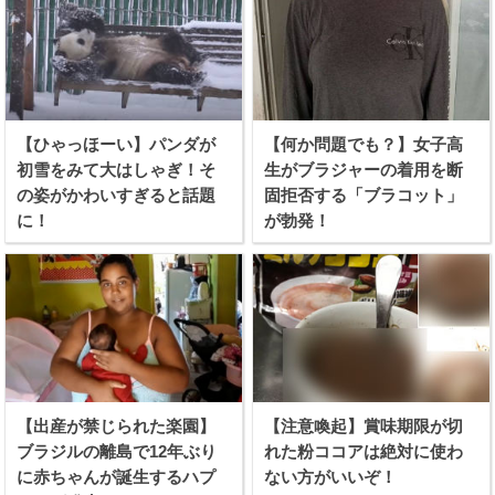
【ひゃっほーい】パンダが
【何か問題でも？】女子高
初雪をみて大はしゃぎ！そ
生がブラジャーの着用を断
の姿がかわいすぎると話題
固拒否する「ブラコット」
に！
が勃発！
【出産が禁じられた楽園】
【注意喚起】賞味期限が切
ブラジルの離島で12年ぶり
れた粉ココアは絶対に使わ
に赤ちゃんが誕生するハプ
ない方がいいぞ！