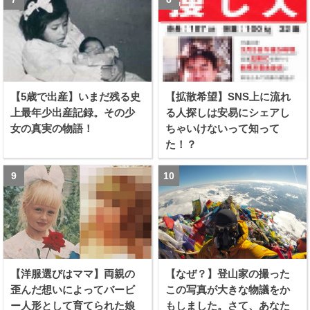
【5歳で出産】いまだ残る史
【拡散希望】SNS上に流れ
上最年少出産記録。その少
る人探しは安易にシェアし
女の真実の物語！
ちゃいけないって知って
た！？
【洋服選びはママ】両親の
【なぜ？】登山家の撮った
歪んだ想いによってバービ
この写真が大きな物議をか
ー人形として育てられた娘
もしました。さて、あなた