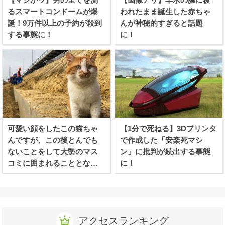
るスマートコンドームが爆
われたまま誕生した赤ちゃ
誕！9万件以上の予約が殺到
んが神秘的すぎると話題
する事態に！
に！
可愛い顔をしたこの猫ちゃ
【1分で死ねる】3Dプリンタ
んですが、この後とんでも
で作成した「安楽死マシ
ないことをして大勢のマス
ン」に批判が続出する事態
コミに囲まれることとなり
に！
ます
アクセスランキング