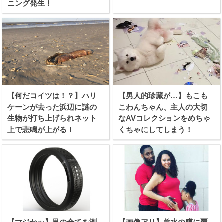
ニング発生！
【何だコイツは！？】ハリ
【男人的珍藏が…】もこも
ケーンが去った浜辺に謎の
こわんちゃん、主人の大切
生物が打ち上げられネット
なAVコレクションをめちゃ
上で悲鳴が上がる！
くちゃにしてしまう！
【マジかッ】男の全てを測
【画像アリ】羊水の膜に覆