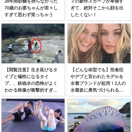
28年間砂糖を摂らなかった
ィの新作スカーフが卑猥す
70歳のお婆ちゃんが若々し
ぎて、絶対そこから顔を出
すぎて思わず笑っちゃう
したくない！
【閲覧注意】生き延びるタ
【どんな体型でも】拒食症
イプと犠牲になるタイ
やデブと言われたモデルを
プ、、鉄砲水の恐怖がよく
水着ブランドが起用！2人の
わかる映像が衝撃的すぎ
水着姿に勇気づけられる女
る！
性続出！