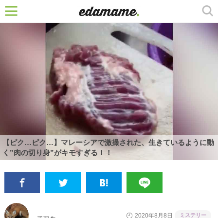
【ピク…ピク…】マレーシアで激撮された、生きているように動
く”肉の切り身”がキモすぎる！！
ミステリー
2020年8月8日