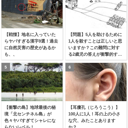
【戦慄】地名に入っていた
【問題】5人を助けるために
らヤバすぎる漢字9選！過去
1人を殺すことは正しいと思
に自然災害の歴史があるか
いますか？この難問に対す
も、、
る2歳児の答えが衝撃的すぎ
る！！
【衝撃の島】地球最後の秘
【耳瘻孔（じろうこう）】
境「北センチネル島」が
100人に1人！耳の上の小さ
色々ヤバすぎてシャレにな
な穴、みたことあります
らないレベル！
か？