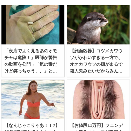
「夜店でよく見るあのオモ
【顔面凶器】コツメカワウ
チャは危険！」医師が警告
ソがかわいすぎる一方で、
の動画を公開→「気の毒だ
オオカワウソの顔がまるで
けど笑っちゃう、、」と話
殺人鬼みたいだからみんな
題に！
見てくれ！
【なんじゃこりゃあ！！?】
【お値段11万円】フェンデ