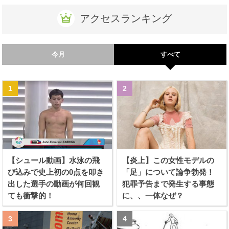
アクセスランキング
今月
すべて
【シュール動画】水泳の飛
【炎上】この女性モデルの
び込みで史上初の0点を叩き
「足」について論争勃発！
出した選手の動画が何回観
犯罪予告まで発生する事態
ても衝撃的！
に、、一体なぜ？