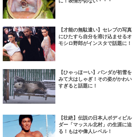
に！表情が切ない・・・
【才能の無駄遣い】セレブの写真
にひたすら自分を溶け込ませるオ
モシロ野郎がインスタで話題に！
【ひゃっほーい】パンダが初雪を
みて大はしゃぎ！その姿がかわい
すぎると話題に！
【壮絶】伝説の日本人ボディビル
ダー「マッスル北村」の生涯に迫
る！もはや偉人レベル！