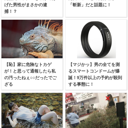
げた男性がまさかの逮
「斬新」だと話題に！
捕！？
【恥】家に危険なトカゲ
【マジかッ】男の全てを測
が！と思って通報したら私
るスマートコンドームが爆
の汚ったねぇ○○だったでご
誕！9万件以上の予約が殺到
ざる
する事態に！