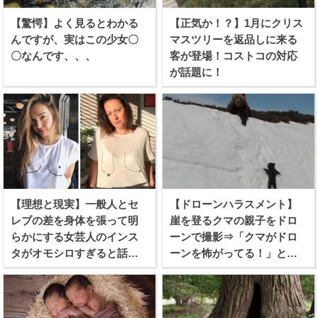
【驚愕】よく見るとわかる
【正気か！？】1月にクリス
んですが、実はこの少女〇
マスツリーを返品しに来る
〇なんです、、、
客が登場！コストコの対応
が話題に！
【理想と現実】一般人とセ
【ドローンハラスメント】
レブの差を身体を張って明
崖を登るクマの親子をドロ
らかにする女芸人のインス
ーンで撮影⇒「クマがドロ
タがオモシロすぎると話題
ーンを怖がってる！」と批
に！
難殺到！