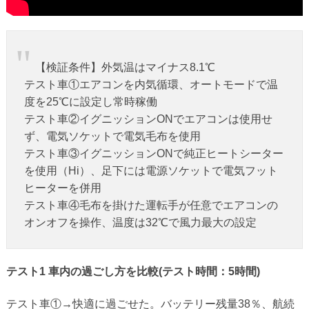
【検証条件】外気温はマイナス8.1℃
テスト車①エアコンを内気循環、オートモードで温
度を25℃に設定し常時稼働
テスト車②イグニッションONでエアコンは使用せ
ず、電気ソケットで電気毛布を使用
テスト車③イグニッションONで純正ヒートシーター
を使用（Hi）、足下には電源ソケットで電気フット
ヒーターを併用
テスト車④毛布を掛けた運転手が任意でエアコンの
オンオフを操作、温度は32℃で風力最大の設定
テスト1 車内の過ごし方を比較(テスト時間：5時間)
テスト車①→快適に過ごせた。バッテリー残量38％、航続