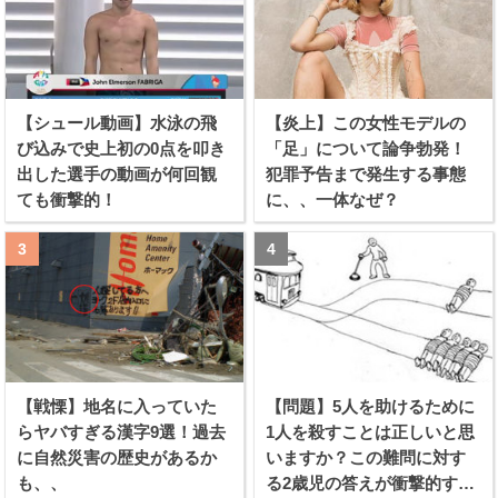
【シュール動画】水泳の飛
【炎上】この女性モデルの
び込みで史上初の0点を叩き
「足」について論争勃発！
出した選手の動画が何回観
犯罪予告まで発生する事態
ても衝撃的！
に、、一体なぜ？
【戦慄】地名に入っていた
【問題】5人を助けるために
らヤバすぎる漢字9選！過去
1人を殺すことは正しいと思
に自然災害の歴史があるか
いますか？この難問に対す
も、、
る2歳児の答えが衝撃的すぎ