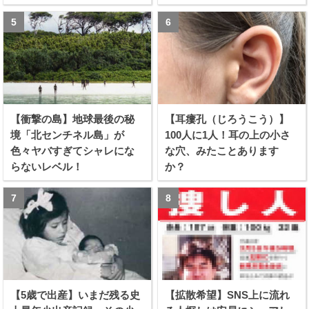
る！！
【衝撃の島】地球最後の秘
【耳瘻孔（じろうこう）】
境「北センチネル島」が
100人に1人！耳の上の小さ
色々ヤバすぎてシャレにな
な穴、みたことあります
らないレベル！
か？
【5歳で出産】いまだ残る史
【拡散希望】SNS上に流れ