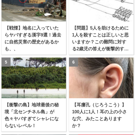
【戦慄】地名に入っていた
【問題】5人を助けるために
らヤバすぎる漢字9選！過去
1人を殺すことは正しいと思
に自然災害の歴史があるか
いますか？この難問に対す
も、、
る2歳児の答えが衝撃的すぎ
る！！
【衝撃の島】地球最後の秘
【耳瘻孔（じろうこう）】
境「北センチネル島」が
100人に1人！耳の上の小さ
色々ヤバすぎてシャレにな
な穴、みたことあります
らないレベル！
か？