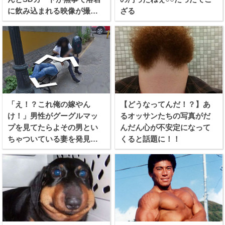
に飲み込まれる映像が撮れ
ざる
たらしい！
「え！？これ俺の嫁やん
【どうなってんだ！？】あ
け！」男性がグーグルマッ
るオッサンたちの写真がだ
プを見てたらよその男とい
んだん心が不安定になって
ちゃついている妻を発見し
くると話題に！！
てしまう！！