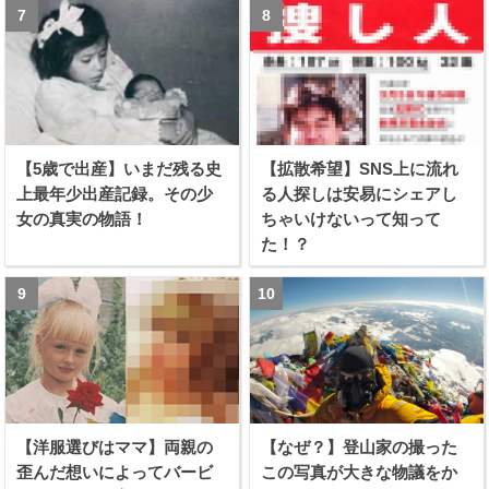
【5歳で出産】いまだ残る史
【拡散希望】SNS上に流れ
上最年少出産記録。その少
る人探しは安易にシェアし
女の真実の物語！
ちゃいけないって知って
た！？
【洋服選びはママ】両親の
【なぜ？】登山家の撮った
歪んだ想いによってバービ
この写真が大きな物議をか