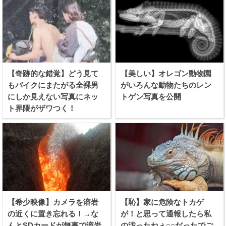
【奇跡的な錯覚】どう見て
【美しい】オレゴン動物園
もバイクにまたがる全裸男
がいろんな動物たちのレン
にしか見えない写真にネッ
トゲン写真を公開
ト界隈がザワつく！
【希少映像】カメラを溶岩
【恥】家に危険なトカゲ
の近くに置き忘れる！→な
が！と思って通報したら私
んとSDカードが無事で溶岩
の汚ったねぇ○○だったでご