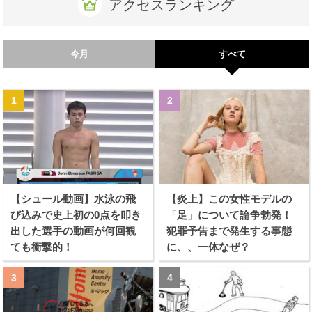
アクセスランキング
今月
すべて
【シュール動画】水泳の飛
【炎上】この女性モデルの
び込みで史上初の0点を叩き
「足」について論争勃発！
出した選手の動画が何回観
犯罪予告まで発生する事態
ても衝撃的！
に、、一体なぜ？