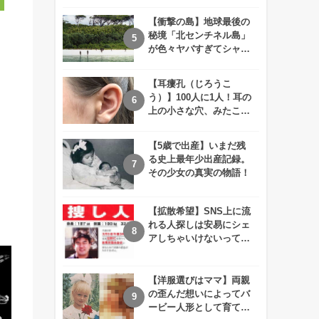
えが衝撃的すぎる！！
【衝撃の島】地球最後の
秘境「北センチネル島」
が色々ヤバすぎてシャレ
にならないレベル！
【耳瘻孔（じろうこ
う）】100人に1人！耳の
上の小さな穴、みたこと
ありますか？
【5歳で出産】いまだ残
る史上最年少出産記録。
その少女の真実の物語！
【拡散希望】SNS上に流
れる人探しは安易にシェ
アしちゃいけないって知
ってた！？
【洋服選びはママ】両親
の歪んだ想いによってバ
ービー人形として育てら