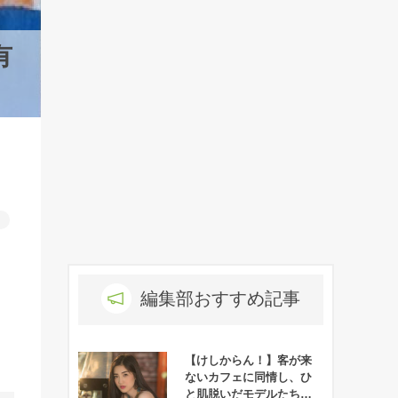
有
ト
編集部おすすめ記事
【けしからん！】客が来
ないカフェに同情し、ひ
と肌脱いだモデルたち→