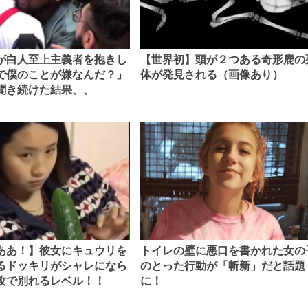
が白人至上主義者を抱きし
【世界初】頭が２つある奇形鹿の
で僕のことが嫌なんだ？」
体が発見される（画像あり）
聞き続けた結果、、
ああ！】彼女にキュウリを
トイレの壁に悪口を書かれた女の
るドッキリがシャレになら
のとった行動が「斬新」だと話題
攻で別れるレベル！！
に！