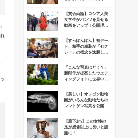
カフェオーナーが罪に問
われる事態に！
【賛否両論】ロシア人美
女学生がパンツを見せる
動画をアップ！公開理由
が
が物議をかもす！
され
【すっぽんぽん】初デー
ト、相手の服装が「セク
シー」の概念を逸脱して
いると話題に！
絵
「こんな写真はどう？」
人
新郎母が提案したウエデ
っ
ィングフォトに世界中が
度肝を抜かれる！
【美しい】オレゴン動物
園がいろんな動物たちの
レントゲン写真を公開
【股下1m】この女性の
足が想像以上に長いと話
題に！