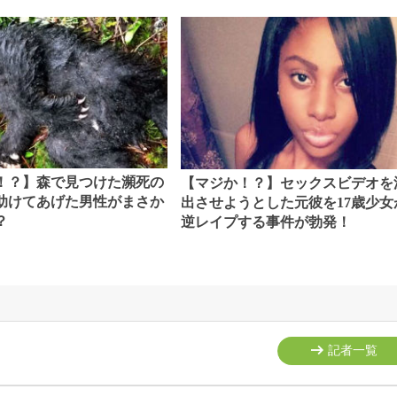
！？】森で見つけた瀕死の
【マジか！？】セックスビデオを
助けてあげた男性がまさか
出させようとした元彼を17歳少女
？
逆レイプする事件が勃発！
記者一覧