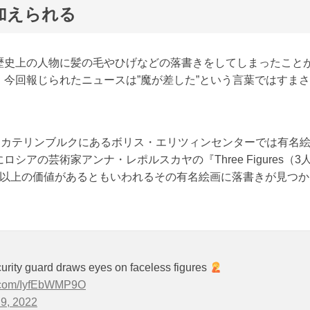
加えられる
歴史上の人物に髪の毛やひげなどの落書きをしてしまったこと
今回報じられたニュースは”魔が差した”という言葉ではすま
エカテリンブルクにあるボリス・エリツィンセンターでは有名
アの芸術家アンナ・レポルスカヤの『Three Figures（3
円以上の価値があるともいわれるその有名絵画に落書きが見つか
curity guard draws eyes on faceless figures
er.com/IyfEbWMP9O
 9, 2022