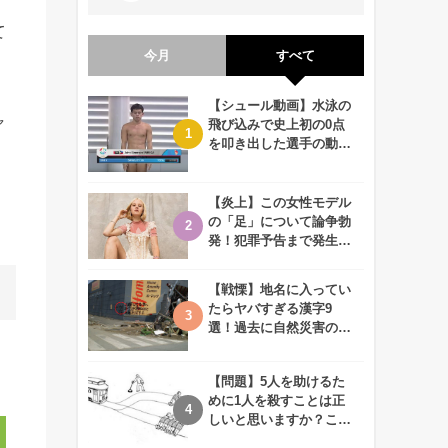
て
今月
すべて
【シュール動画】水泳の
ャ
飛び込みで史上初の0点
を叩き出した選手の動画
が何回観ても衝撃的！
【炎上】この女性モデル
の「足」について論争勃
発！犯罪予告まで発生す
る事態に、、一体なぜ？
【戦慄】地名に入ってい
たらヤバすぎる漢字9
選！過去に自然災害の歴
史があるかも、、
【問題】5人を助けるた
めに1人を殺すことは正
しいと思いますか？この
難問に対する2歳児の答