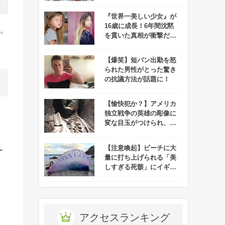
『世界一美しい少女』が
16歳に成長！6年間沈黙
告。
を貫いた真相が衝撃だっ
た！
【爆笑】短パン出勤を怒
られた男性がとった驚き
の抗議方法が話題に！
【愉快犯か？】アメリカ
独立戦争の英雄の彫像に
変な目玉がつけられ、笑
っちゃう人が続出！
【注意喚起】ビーチに大
ー
量に打ち上げられる「美
しすぎる死骸」にイギリ
ス政府が警告！
た
アクセスランキング