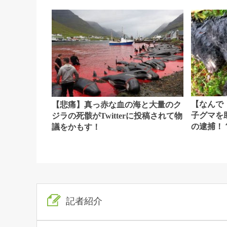
【なんで
【悲痛】真っ赤な血の海と大量のク
子グマを
ジラの死骸がTwitterに投稿されて物
の逮捕！
議をかもす！
記者紹介