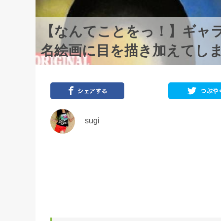
【なんてことをっ！】ギャ
名絵画に目を描き加えてし
sugi