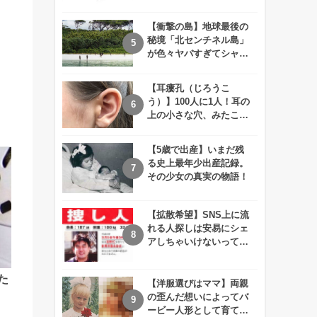
えが衝撃的すぎる！！
【衝撃の島】地球最後の
秘境「北センチネル島」
が色々ヤバすぎてシャレ
にならないレベル！
【耳瘻孔（じろうこ
う）】100人に1人！耳の
上の小さな穴、みたこと
ありますか？
【5歳で出産】いまだ残
る史上最年少出産記録。
その少女の真実の物語！
【拡散希望】SNS上に流
れる人探しは安易にシェ
アしちゃいけないって知
ってた！？
た
【洋服選びはママ】両親
の歪んだ想いによってバ
ービー人形として育てら