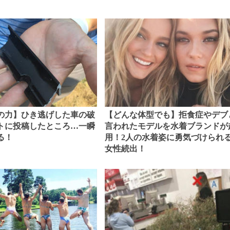
の力】ひき逃げした車の破
【どんな体型でも】拒食症やデブ
トに投稿したところ…一瞬
言われたモデルを水着ブランドが
る！
用！2人の水着姿に勇気づけられ
女性続出！