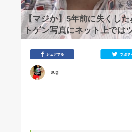
【マジか】5年前に失くし
トゲン写真にネット上では
sugi