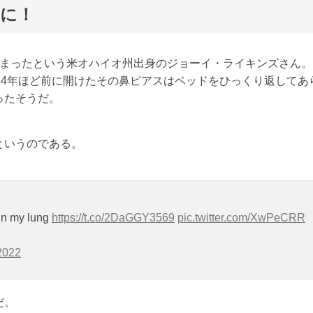
肺に！
しまったという米オハイオ州出身のジョーイ・ライキンズさん。
、4年ほど前に開けたその鼻ピアスはベッドをひっくり返してあ
ったそうだ。
というのである。
 in my lung
https://t.co/2DaGGY3569
pic.twitter.com/XwPeCRR
2022
だ。