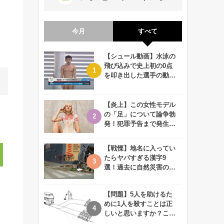
今月
すべて
【シュール動画】水泳の
飛び込みで史上初の0点
を叩き出した選手の動画
が何回観ても衝撃的！
【炎上】この女性モデル
の「足」について論争勃
発！犯罪予告まで発生す
る事態に、、一体なぜ？
【戦慄】地名に入ってい
たらヤバすぎる漢字9
選！過去に自然災害の歴
史があるかも、、
【問題】5人を助けるた
めに1人を殺すことは正
しいと思いますか？この
難問に対する2歳児の答