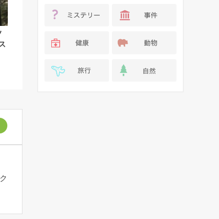
ツ
ス
ク