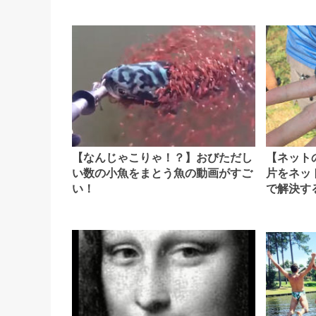
【なんじゃこりゃ！？】おびただし
【ネット
い数の小魚をまとう魚の動画がすご
片をネッ
い！
で解決す