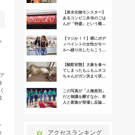
【炭水化物モンスター】
あるコンビニ弁当のごは
んが「特盛」という概念
を超越していると話題
に！
【マジか！？】裸にボデ
ら
ィペイントの女性がモー
る
ルへ繰り出したらこうな
った！
【酩酊状態】大麻を食べ
てしまったもふもふネコ
ア
ちゃんがガン決まり状態
で発見される！
傷
く
この写真が「人種差別」
だと物議を醸すなか、本
成
人と家族が登場し反論す
る事態に！
レ
アクセスランキング
体