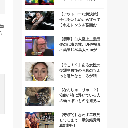
ますか？
【アウトローな解決策】
子供をいじめから守って
くれるレンタル強面おじ
当
さんサービスが急成長
ら
中！
【衝撃】白人至上主義団
体の代表男性、DNA検査
の結果14％黒人の血が混
ざっていることが判明！
【そこ！？】ある女性の
交通事故後の写真のちょ
っと意外なところが話題
に！
【なんじゃこりゃ！？】
漁師が海に浮いている人
の頭っぽいものを発見！
実は意外なものだった！
【奇跡的】思わず二度見
してしまう、爆笑錯覚写
真9連発！