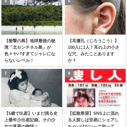
【衝撃の島】地球最後の秘
【耳瘻孔（じろうこう）】
境「北センチネル島」が
100人に1人！耳の上の小さ
色々ヤバすぎてシャレにな
な穴、みたことあります
らないレベル！
か？
【5歳で出産】いまだ残る史
【拡散希望】SNS上に流れ
上最年少出産記録。その少
る人探しは安易にシェアし
女の真実の物語！
ちゃいけないって知って