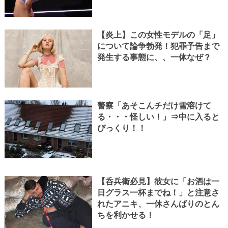
【炎上】この女性モデルの「足」
について論争勃発！犯罪予告まで
発生する事態に、、一体なぜ？
警察「あそこんチだけ雪溶けて
る・・・怪しい！」⇒中に入ると
びっくり！！
【呑兵衛必見】彼女に「お酒は一
日グラス一杯までね！」と注意さ
れたアニキ、一休さんばりのとん
ちを利かせる！