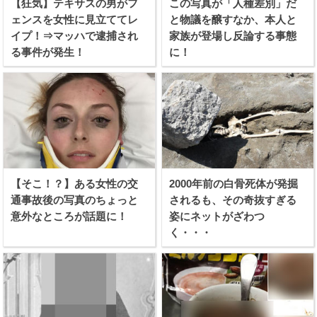
【狂気】テキサスの男がフ
この写真が「人種差別」だ
ェンスを女性に見立ててレ
と物議を醸すなか、本人と
イプ！⇒マッハで逮捕され
家族が登場し反論する事態
る事件が発生！
に！
【そこ！？】ある女性の交
2000年前の白骨死体が発掘
通事故後の写真のちょっと
されるも、その奇抜すぎる
意外なところが話題に！
姿にネットがざわつ
く・・・