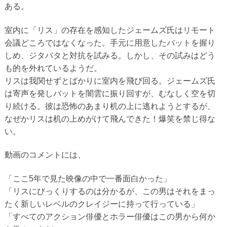
ある。
室内に「リス」の存在を感知したジェームズ氏はリモート
会議どころではなくなった。手元に用意したバットを握り
しめ、ジタバタと対抗を試みる。しかし、その試みはどう
も的を外れているようだ。
リスは我関せずとばかりに室内を飛び回る。ジェームズ氏
は寄声を発しバットを闇雲に振り回すが、むなしく空を切
り続ける。彼は恐怖のあまり机の上に逃れようとするが、
なぜかリスは机の上めがけて飛んできた！爆笑を禁じ得な
い。
動画のコメントには、
「ここ5年で見た映像の中で一番面白かった」
「リスにびっくりするのは分かるが、この男はそれをまっ
たく新しいレベルのクレイジーに持って行っている」
「すべてのアクション俳優とホラー俳優はこの男から何か