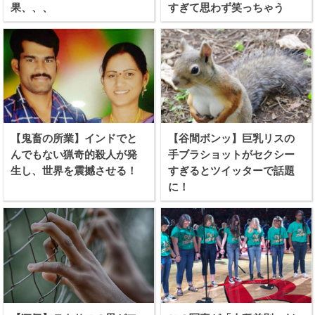
果、、、
すぎて思わず笑っちゃう
【鬼畜の所業】インドでと
【谷間ボンッ】巨乳リスの
んでもない猟奇的殺人が発
手ブラショットがセクシー
生し、世界を震撼させる！
すぎるとツイッターで話題
に！