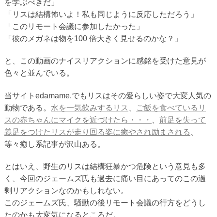
を学ぶべきだ」
「リスは結構怖いよ！私も同じように反応しただろう」
「このリモート会議に参加したかった」
「彼のメガネは物を100 倍大きく見せるのかな？」
と、この動画のナイスリアクションに感銘を受けた意見が
色々と並んでいる。
当サイトedamame.でもリスはその愛らしい姿で大変人気の
動物である。
水を一気飲みするリス
、
ご飯を食べているリ
スの赤ちゃんにマイクを近づけたら・・・
、
前足を失って
義足をつけたリスが走り回る姿に癒やされ励まされる
、
等々癒し系記事が沢山ある。
とはいえ、野生のリスは結構狂暴かつ危険という意見も多
く、今回のジェームズ氏も過去に痛い目にあってのこの過
剰リアクションなのかもしれない。
このジェームズ氏、騒動の後リモート会議の行方をどうし
たのかも大変気になるところだ。