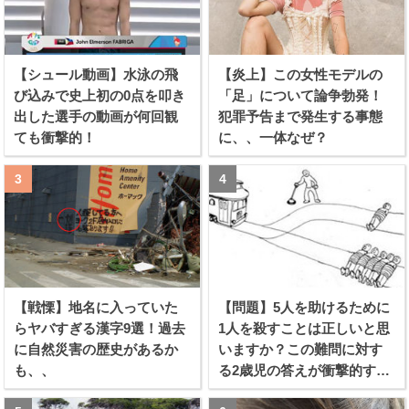
【シュール動画】水泳の飛
【炎上】この女性モデルの
び込みで史上初の0点を叩き
「足」について論争勃発！
出した選手の動画が何回観
犯罪予告まで発生する事態
ても衝撃的！
に、、一体なぜ？
【戦慄】地名に入っていた
【問題】5人を助けるために
らヤバすぎる漢字9選！過去
1人を殺すことは正しいと思
に自然災害の歴史があるか
いますか？この難問に対す
も、、
る2歳児の答えが衝撃的すぎ
る！！