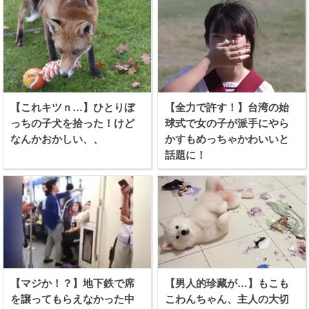
【これキツｎ…】ひとりぼ
【全力で許す！】台湾の始
っちの子犬を拾った！けど
球式で女の子が派手にやら
なんかおかしい、、
かすもめっちゃかわいいと
話題に！
【マジか！？】地下鉄で席
【男人的珍藏が…】もこも
を譲ってもらえなかった中
こわんちゃん、主人の大切