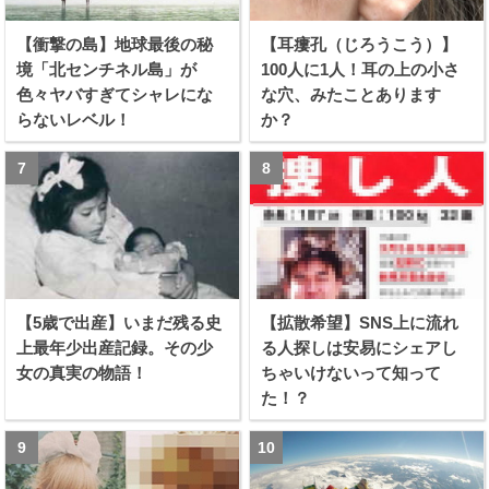
【衝撃の島】地球最後の秘
【耳瘻孔（じろうこう）】
境「北センチネル島」が
100人に1人！耳の上の小さ
色々ヤバすぎてシャレにな
な穴、みたことあります
らないレベル！
か？
【5歳で出産】いまだ残る史
【拡散希望】SNS上に流れ
上最年少出産記録。その少
る人探しは安易にシェアし
女の真実の物語！
ちゃいけないって知って
た！？