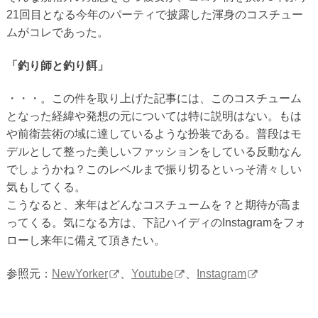
21回目となる今年のパーティで披露した渾身のコスチュー
ムがコレであった。
「釣り師と釣り餌」
・・・。この件を取り上げた記事には、このコスチューム
となった経緯や発想の元については特に説明はない。もは
や前衛芸術の域に達しているような扮装である。普段はモ
デルとして整った美しいファッションをしている反動なん
でしょうかね？このレベルまで振り切るといっそ清々しい
気もしてくる。
こうなると、来年はどんなコスチュームを？と期待が高ま
ってくる。気になる方は、下記ハイディのInstagramをフォ
ローし来年に備えて頂きたい。
参照元：
NewYorker
、
Youtube
、
Instagram