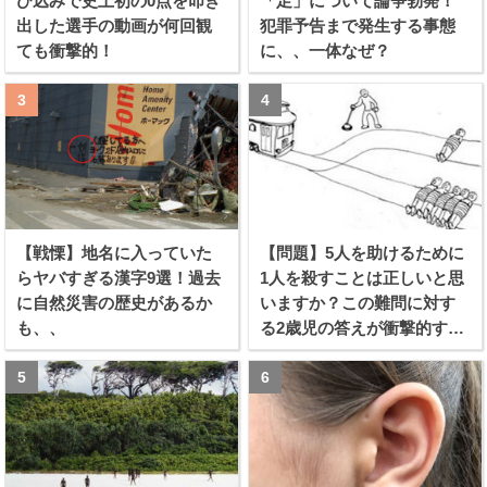
び込みで史上初の0点を叩き
「足」について論争勃発！
出した選手の動画が何回観
犯罪予告まで発生する事態
ても衝撃的！
に、、一体なぜ？
【戦慄】地名に入っていた
【問題】5人を助けるために
らヤバすぎる漢字9選！過去
1人を殺すことは正しいと思
に自然災害の歴史があるか
いますか？この難問に対す
も、、
る2歳児の答えが衝撃的すぎ
る！！