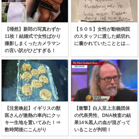
【唖然】新郎の写真わずか
【ＳＯＳ】女性が動物病院
11枚！結婚式で女性ばかり
のスタッフに渡した紙切れ
撮影しまくったカメラマン
に書かれていたこととは…
の言い訳がひどすぎる！
【注意喚起】イギリスの獣
【衝撃】白人至上主義団体
医さんが激熱の車内にクッ
の代表男性、DNA検査の結
キー生地を置いてみた！⇒
果14％黒人の血が混ざって
数時間後にこんがり
いることが判明！