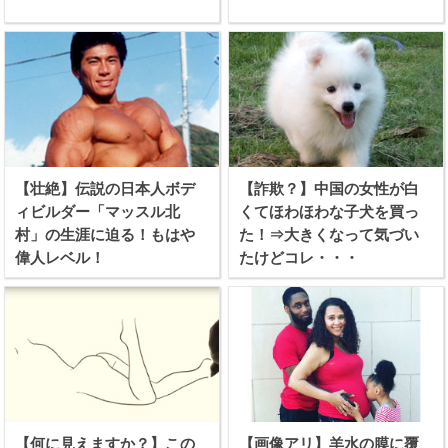
【壮絶】伝説の日本人ボデ
【詐欺？】中国の女性が白
ィビルダー「マッスル北
くてほわほわな子犬を買っ
村」の生涯に迫る！もはや
た！⇒大きくなって気づい
偉人レベル！
たけどコレ・・・
【何に見えますか？】この
【画像アリ】羊水の膜に覆