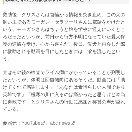
救助後、クリスさんは首輪から情報を突き止め、この犬の
飼い主であるモーガン・セラソーリさんに電話をかけたと
いう。モーガンさんはちょうど娘を学校に迎えにいくとこ
ろだったというが、前日から行方不明になっていた愛犬保
護の連絡を受け、心から喜んだ。後日、愛犬と再会した際
に救助される動画を目にしたときには、涙を流したとい
う。
犬はその後の検査でライム病にかかっていることが判明し
たというが、体調は回復傾向にあるそうだ。動画には「助
けてくれて感謝します」「あなたは素晴らしい人間であり
英雄です」「極寒の川に入るのは痛かったと思うけど本当
に勇敢です」とクリスさんの行動に感謝と称賛の声が溢れ
ている。
参照元：
YouTube
、
abc news