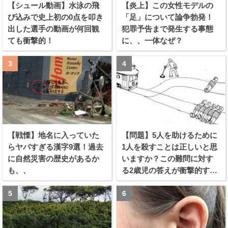
【シュール動画】水泳の飛
【炎上】この女性モデルの
び込みで史上初の0点を叩き
「足」について論争勃発！
出した選手の動画が何回観
犯罪予告まで発生する事態
ても衝撃的！
に、、一体なぜ？
【戦慄】地名に入っていた
【問題】5人を助けるために
らヤバすぎる漢字9選！過去
1人を殺すことは正しいと思
に自然災害の歴史があるか
いますか？この難問に対す
も、、
る2歳児の答えが衝撃的すぎ
る！！