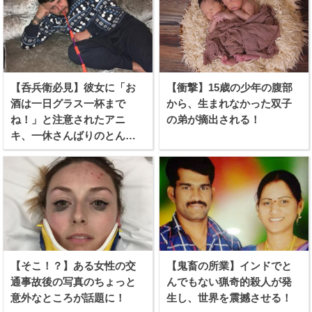
【呑兵衛必見】彼女に「お
【衝撃】15歳の少年の腹部
酒は一日グラス一杯まで
から、生まれなかった双子
ね！」と注意されたアニ
の弟が摘出される！
キ、一休さんばりのとんち
を利かせる！
【そこ！？】ある女性の交
【鬼畜の所業】インドでと
通事故後の写真のちょっと
んでもない猟奇的殺人が発
意外なところが話題に！
生し、世界を震撼させる！