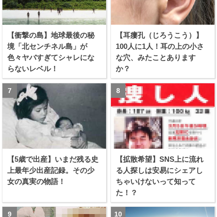
【衝撃の島】地球最後の秘
【耳瘻孔（じろうこう）】
境「北センチネル島」が
100人に1人！耳の上の小さ
色々ヤバすぎてシャレにな
な穴、みたことあります
らないレベル！
か？
【5歳で出産】いまだ残る史
【拡散希望】SNS上に流れ
上最年少出産記録。その少
る人探しは安易にシェアし
女の真実の物語！
ちゃいけないって知って
た！？