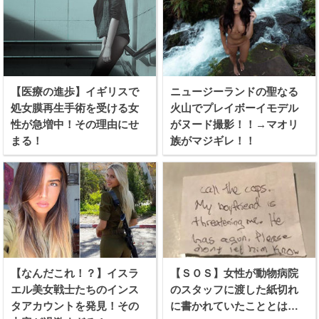
【医療の進歩】イギリスで
ニュージーランドの聖なる
処女膜再生手術を受ける女
火山でプレイボーイモデル
性が急増中！その理由にせ
がヌード撮影！！→マオリ
まる！
族がマジギレ！！
【なんだこれ！？】イスラ
【ＳＯＳ】女性が動物病院
エル美女戦士たちのインス
のスタッフに渡した紙切れ
タアカウントを発見！その
に書かれていたこととは…