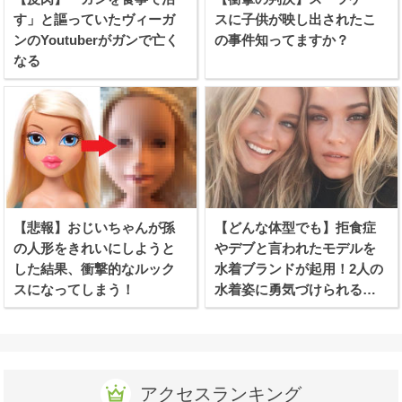
す」と謳っていたヴィーガ
スに子供が映し出されたこ
ンのYoutuberがガンで亡く
の事件知ってますか？
なる
【悲報】おじいちゃんが孫
【どんな体型でも】拒食症
の人形をきれいにしようと
やデブと言われたモデルを
した結果、衝撃的なルック
水着ブランドが起用！2人の
スになってしまう！
水着姿に勇気づけられる女
性続出！
アクセスランキング