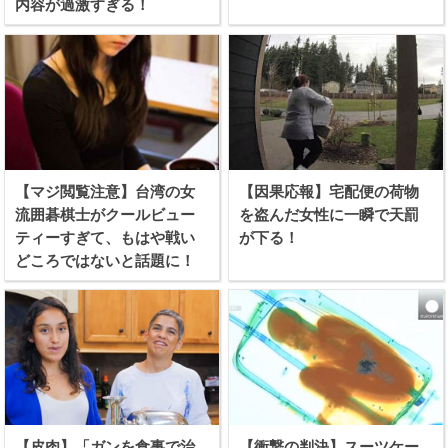
内容が過激すぎる！
【マジ閲覧注意】台湾の女
【因果応報】宅配便の荷物
流囲碁棋士がクールビュー
を盗んだ女性に一瞬で天罰
ティーすぎて、もはや戦い
が下る！
どころではないと話題に！
【皮肉】「ガンを食事で治
【衝撃の判決】スーツケー