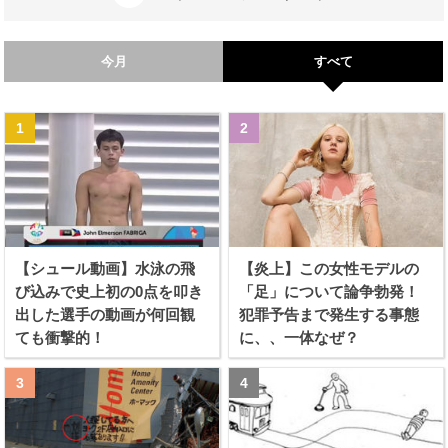
今月
すべて
【シュール動画】水泳の飛
【炎上】この女性モデルの
び込みで史上初の0点を叩き
「足」について論争勃発！
出した選手の動画が何回観
犯罪予告まで発生する事態
ても衝撃的！
に、、一体なぜ？