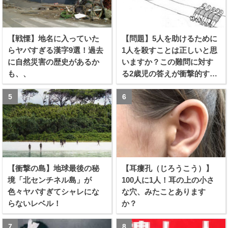
【戦慄】地名に入っていた
【問題】5人を助けるために
らヤバすぎる漢字9選！過去
1人を殺すことは正しいと思
に自然災害の歴史があるか
いますか？この難問に対す
も、、
る2歳児の答えが衝撃的すぎ
る！！
【衝撃の島】地球最後の秘
【耳瘻孔（じろうこう）】
境「北センチネル島」が
100人に1人！耳の上の小さ
色々ヤバすぎてシャレにな
な穴、みたことあります
らないレベル！
か？