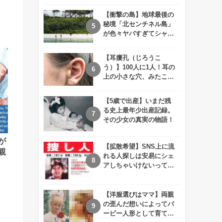
えが衝撃的すぎる！！
【衝撃の島】地球最後の
秘境「北センチネル島」
が色々ヤバすぎてシャレ
にならないレベル！
【耳瘻孔（じろうこ
う）】100人に1人！耳の
上の小さな穴、みたこと
ありますか？
【5歳で出産】いまだ残
る史上最年少出産記録。
その少女の真実の物語！
が
【拡散希望】SNS上に流
親
れる人探しは安易にシェ
アしちゃいけないって知
ってた！？
【洋服選びはママ】両親
の歪んだ想いによってバ
ービー人形として育てら