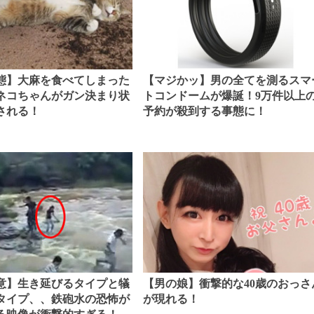
態】大麻を食べてしまった
【マジかッ】男の全てを測るスマ
ネコちゃんがガン決まり状
トコンドームが爆誕！9万件以上
される！
予約が殺到する事態に！
【男の娘】衝撃的な40歳のおっさ
意】生き延びるタイプと犠
が現れる！
タイプ、、鉄砲水の恐怖が