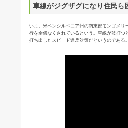
車線がジグザグになり住民ら
いま、米ペンシルベニア州の南東部モンゴメリ
行を余儀なくされているという。車線が波打つ
打ち出したスピード違反対策だというのである