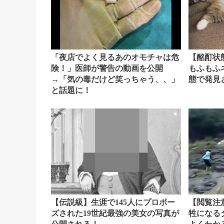
「夜店でよく見るあのオモチャは危
【酩酊状
険！」医師が警告の動画を公開
もふもふ
→「気の毒だけど笑っちゃう、、」
態で発見
と話題に！
【伝説級】生涯で145人にプロポー
【閲覧注
ズされた19世紀最強の美女の写真が
牲になる