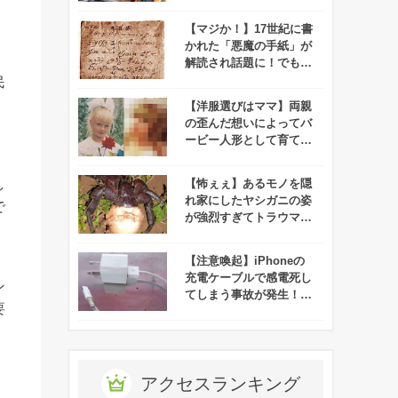
政府機関がちゃんと返信
する！
【マジか！】17世紀に書
かれた「悪魔の手紙」が
解読され話題に！でもそ
の内容が、、
民
【洋服選びはママ】両親
の歪んだ想いによってバ
ービー人形として育てら
れた娘の現在
し
【怖ぇぇ】あるモノを隠
れ家にしたヤシガニの姿
で
が強烈すぎてトラウマに
なるレベル！
【注意喚起】iPhoneの
充電ケーブルで感電死し
ン
てしまう事故が発生！！
要
みんなは大丈夫！？
アクセスランキング