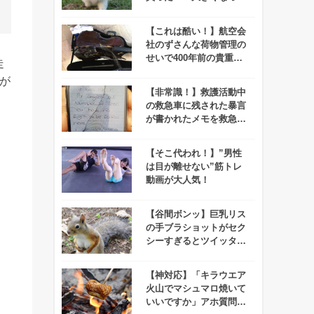
気づいたけどコレ・・・
【これは酷い！】航空会
社のずさんな荷物管理の
せいで400年前の貴重な
走
楽器が無残な姿に、、
が
【非常識！】救護活動中
の救急車に残された暴言
が書かれたメモを救急隊
員が拡散⇒26歳女がマッ
ハで逮捕される！
【そこ代われ！】”男性
は目が離せない”筋トレ
動画が大人気！
【谷間ボンッ】巨乳リス
の手ブラショットがセク
シーすぎるとツイッター
で話題に！
【神対応】「キラウエア
火山でマシュマロ焼いて
いいですか」アホ質問に