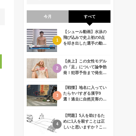
今月
すべて
【シュール動画】水泳の
飛び込みで史上初の0点
を叩き出した選手の動画
が何回観ても衝撃的！
【炎上】この女性モデル
の「足」について論争勃
発！犯罪予告まで発生す
る事態に、、一体なぜ？
【戦慄】地名に入ってい
たらヤバすぎる漢字9
選！過去に自然災害の歴
史があるかも、、
【問題】5人を助けるた
めに1人を殺すことは正
しいと思いますか？この
難問に対する2歳児の答