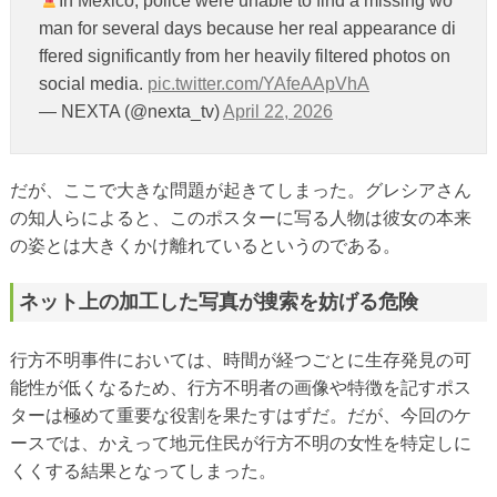
In Mexico, police were unable to find a missing wo
man for several days because her real appearance di
ffered significantly from her heavily filtered photos on
social media.
pic.twitter.com/YAfeAApVhA
— NEXTA (@nexta_tv)
April 22, 2026
だが、ここで大きな問題が起きてしまった。グレシアさん
の知人らによると、このポスターに写る人物は彼女の本来
の姿とは大きくかけ離れているというのである。
ネット上の加工した写真が搜索を妨げる危険
行方不明事件においては、時間が経つごとに生存発見の可
能性が低くなるため、行方不明者の画像や特徴を記すポス
ターは極めて重要な役割を果たすはずだ。だが、今回のケ
ースでは、かえって地元住民が行方不明の女性を特定しに
くくする結果となってしまった。