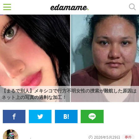
【まるで別人】メキシコで行方不明女性の捜索が難航した原因は
ネット上の写真の過剰な加工！
事件
2026年5月29日