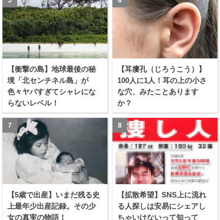
【衝撃の島】地球最後の秘
【耳瘻孔（じろうこう）】
境「北センチネル島」が
100人に1人！耳の上の小さ
色々ヤバすぎてシャレにな
な穴、みたことあります
らないレベル！
か？
【5歳で出産】いまだ残る史
【拡散希望】SNS上に流れ
上最年少出産記録。その少
る人探しは安易にシェアし
女の真実の物語！
ちゃいけないって知って