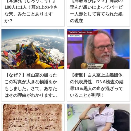
【耳瘻孔（じろうこう）】
【洋服選びはママ】両親の
100人に1人！耳の上の小さ
歪んだ想いによってバービ
な穴、みたことあります
ー人形として育てられた娘
か？
の現在
【なぜ？】登山家の撮った
【衝撃】白人至上主義団体
この写真が大きな物議をか
の代表男性、DNA検査の結
もしました。さて、あなた
果14％黒人の血が混ざって
はその理由がわかります
いることが判明！
か？