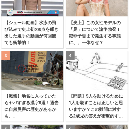
【シュール動画】水泳の飛
【炎上】この女性モデルの
び込みで史上初の0点を叩き
「足」について論争勃発！
出した選手の動画が何回観
犯罪予告まで発生する事態
ても衝撃的！
に、、一体なぜ？
【戦慄】地名に入っていた
【問題】5人を助けるために
らヤバすぎる漢字9選！過去
1人を殺すことは正しいと思
に自然災害の歴史があるか
いますか？この難問に対す
も、、
る2歳児の答えが衝撃的すぎ
る！！