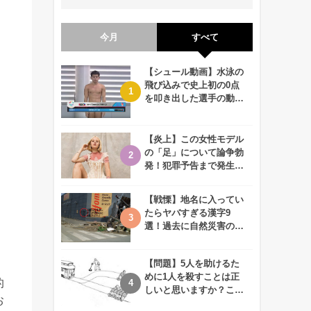
今月
すべて
【シュール動画】水泳の
飛び込みで史上初の0点
を叩き出した選手の動画
が何回観ても衝撃的！
【炎上】この女性モデル
の「足」について論争勃
発！犯罪予告まで発生す
る事態に、、一体なぜ？
。
【戦慄】地名に入ってい
たらヤバすぎる漢字9
選！過去に自然災害の歴
史があるかも、、
【問題】5人を助けるた
めに1人を殺すことは正
的
しいと思いますか？この
お
難問に対する2歳児の答