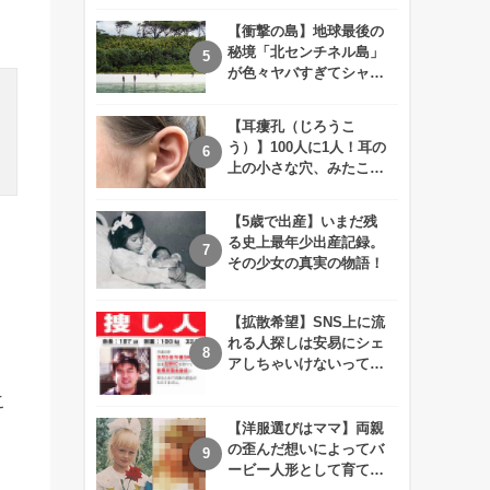
えが衝撃的すぎる！！
【衝撃の島】地球最後の
秘境「北センチネル島」
が色々ヤバすぎてシャレ
にならないレベル！
【耳瘻孔（じろうこ
う）】100人に1人！耳の
上の小さな穴、みたこと
ありますか？
【5歳で出産】いまだ残
る史上最年少出産記録。
その少女の真実の物語！
【拡散希望】SNS上に流
れる人探しは安易にシェ
アしちゃいけないって知
ってた！？
こ
【洋服選びはママ】両親
の歪んだ想いによってバ
ービー人形として育てら