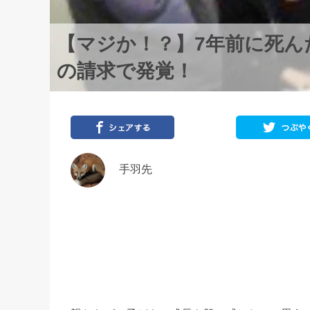
【マジか！？】7年前に死ん
の請求で発覚！
手羽先