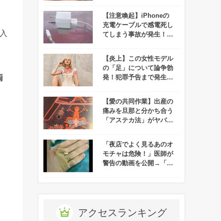
話題に！
【注意喚起】iPhoneの
充電ケーブルで感電死し
入
てしまう事故が発生！！
みんなは大丈夫！？
【炎上】この女性モデル
の「足」について論争勃
両
発！犯罪予告まで発生す
る事態に、、一体なぜ？
【愛の共同作業】出産の
痛みを旦那と分かち合う
「アステカ法」がヤバす
ぎて男性陣ドン引き！
「夜店でよく見るあのオ
モチャは危険！」医師が
警告の動画を公開→「気
の毒だけど笑っちゃ
う、、」と話題に！
アクセスランキング