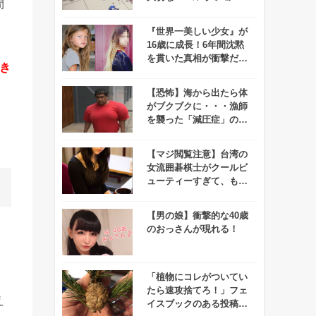
間
をめちゃくちゃにしてし
まう！
『世界一美しい少女』が
16歳に成長！6年間沈黙
を貫いた真相が衝撃だっ
き
た！
【恐怖】海から出たら体
がブクブクに・・・漁師
を襲った「減圧症」の悲
。
劇
【マジ閲覧注意】台湾の
女流囲碁棋士がクールビ
ューティーすぎて、もは
や戦いどころではないと
話題に！
【男の娘】衝撃的な40歳
のおっさんが現れる！
、
「植物にコレがついてい
たら速攻捨てろ！」フェ
え
イスブックのある投稿が