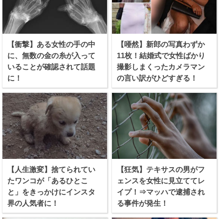
【衝撃】ある女性の手の中
【唖然】新郎の写真わずか
に、無数の金の糸が入って
11枚！結婚式で女性ばかり
いることが確認されて話題
撮影しまくったカメラマン
に！
の言い訳がひどすぎる！
【人生激変】捨てられてい
【狂気】テキサスの男がフ
たワンコが「あるひとこ
ェンスを女性に見立ててレ
と」をきっかけにインスタ
イプ！⇒マッハで逮捕され
界の人気者に！
る事件が発生！