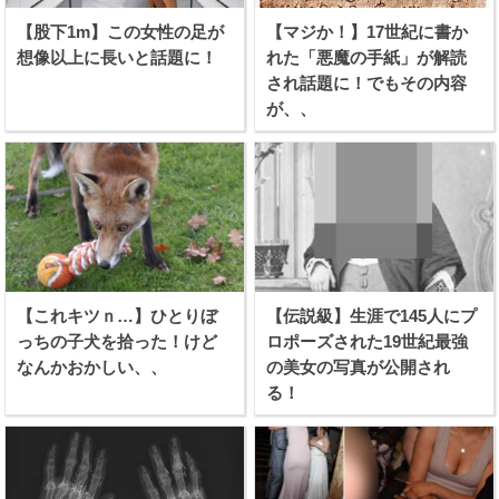
【股下1m】この女性の足が
【マジか！】17世紀に書か
想像以上に長いと話題に！
れた「悪魔の手紙」が解読
され話題に！でもその内容
が、、
【これキツｎ…】ひとりぼ
【伝説級】生涯で145人にプ
っちの子犬を拾った！けど
ロポーズされた19世紀最強
なんかおかしい、、
の美女の写真が公開され
る！