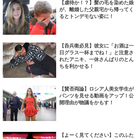
【虐待か！？】髪の毛を染めた娘
が、離婚した父親宅から帰ってく
るとトンデモない姿に！
【呑兵衛必見】彼女に「お酒は一
日グラス一杯までね！」と注意さ
れたアニキ、一休さんばりのとん
ちを利かせる！
【賛否両論】ロシア人美女学生が
パンツを見せる動画をアップ！公
開理由が物議をかもす！
【よーく見てください】このふた