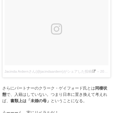
Jacinda Ardernさん(@jacindaardern)がシェアした投稿
–
2017年 7月月10日午後11時02分PDT
さらにパートナーのクラーク・ゲイフォード氏とは
同棲状
態
で、入籍はしていない。つまり日本に置き換えて考えれ
ば、
書類上は「未婚の母」
ということになる。
うーーーん、実にリベラルだ！