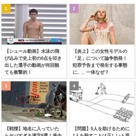
【シュール動画】水泳の飛
【炎上】この女性モデルの
び込みで史上初の0点を叩き
「足」について論争勃発！
出した選手の動画が何回観
犯罪予告まで発生する事態
ても衝撃的！
に、、一体なぜ？
【戦慄】地名に入っていた
【問題】5人を助けるために
らヤバすぎる漢字9選！過去
1人を殺すことは正しいと思