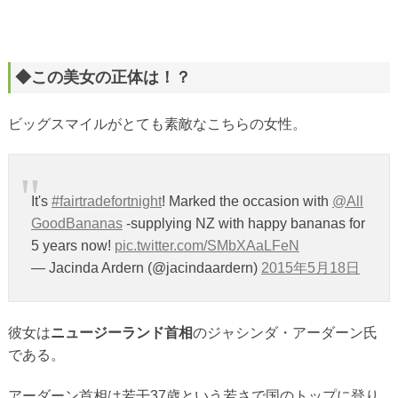
◆この美女の正体は！？
ビッグスマイルがとても素敵なこちらの女性。
It's
#fairtradefortnight
! Marked the occasion with
@All
GoodBananas
-supplying NZ with happy bananas for
5 years now!
pic.twitter.com/SMbXAaLFeN
— Jacinda Ardern (@jacindaardern)
2015年5月18日
彼女は
ニュージーランド首相
のジャシンダ・アーダーン氏
である。
アーダーン首相は若干37歳という若さで国のトップに登り