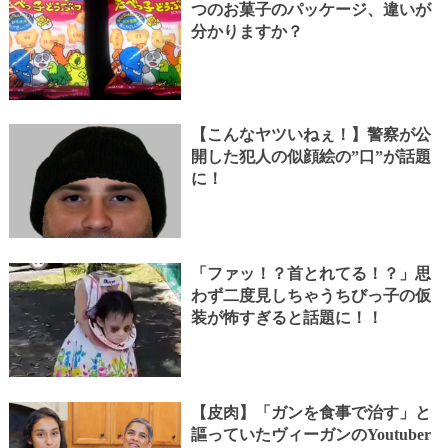
つのお菓子のパッケージ、違いが
分かりますか？
【こんなヤツいねぇ！】警察が公
開した犯人の似顔絵の”口”が話題
に！
「ファッ！？首とれてる！？」思
わず二度見しちゃうちびっ子の仮
装が怖すぎると話題に！！
【皮肉】「ガンを食事で治す」と
謳っていたヴィーガンのYoutuber