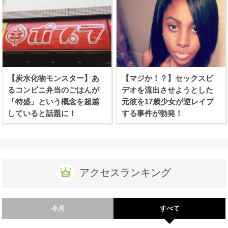
【炭水化物モンスター】あ
【マジか！？】セックスビ
るコンビニ弁当のごはんが
デオを流出させようとした
「特盛」という概念を超越
元彼を17歳少女が逆レイプ
していると話題に！
する事件が勃発！
アクセスランキング
今月
すべて