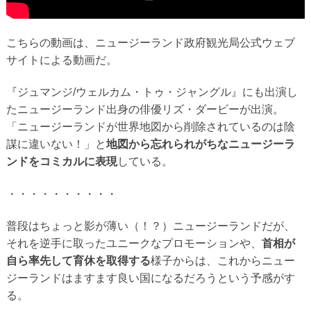
こちらの動画は、ニュージーランド政府観光局公式ウェブ
サイトによる動画だ。
『ジュマンジ/ウェルカム・トゥ・ジャングル』にも出演し
たニュージーランド出身の俳優リズ・ダービーが出演。
「ニュージーランドが世界地図から削除されているのは陰
謀に違いない！」と
地図から忘れられがちなニュージーラ
ンドをコミカルに表現
している。
・・・・・・・・・・
普段はちょっと影が薄い（！？）ニュージーランドだが、
それを逆手に取ったユニークなプロモーションや、
首相が
自ら率先して育休を取得する
様子からは、これからニュー
ジーランドはますます良い国になるだろうという予感がす
る。