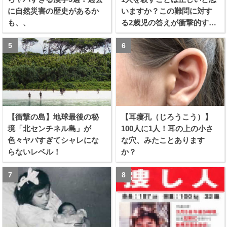
に自然災害の歴史があるか
いますか？この難問に対す
も、、
る2歳児の答えが衝撃的すぎ
る！！
【衝撃の島】地球最後の秘
【耳瘻孔（じろうこう）】
境「北センチネル島」が
100人に1人！耳の上の小さ
色々ヤバすぎてシャレにな
な穴、みたことあります
らないレベル！
か？