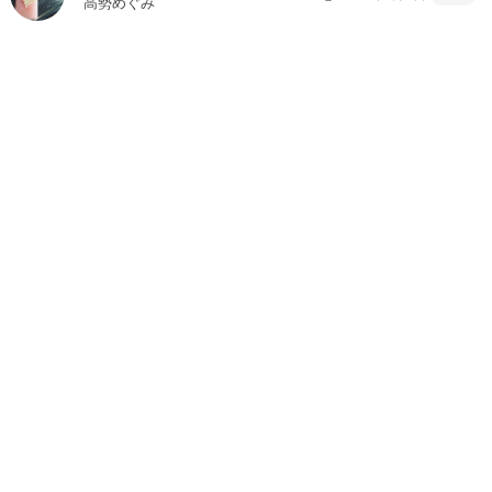
高勢めぐみ