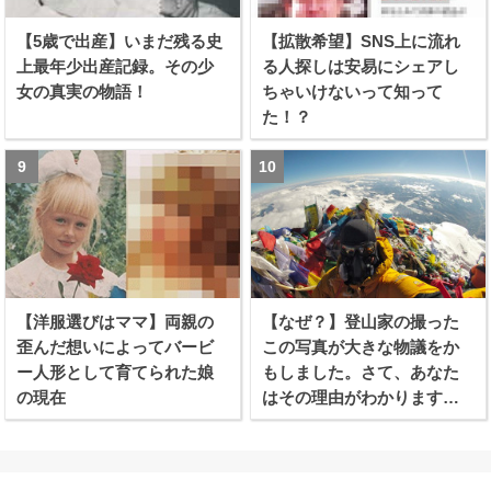
【5歳で出産】いまだ残る史
【拡散希望】SNS上に流れ
上最年少出産記録。その少
る人探しは安易にシェアし
女の真実の物語！
ちゃいけないって知って
た！？
【洋服選びはママ】両親の
【なぜ？】登山家の撮った
歪んだ想いによってバービ
この写真が大きな物議をか
ー人形として育てられた娘
もしました。さて、あなた
の現在
はその理由がわかります
か？