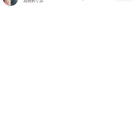
高勢めぐみ