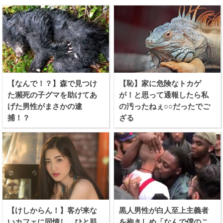
【なんで！？】森で見つけ
【恥】家に危険なトカゲ
た瀕死の子グマを助けてあ
が！と思って通報したら私
げた男性がまさかの逮
の汚ったねぇ○○だったでご
捕！？
ざる
【けしからん！】客が来な
黒人男性が白人至上主義者
いカフェに同情し、ひと肌
を抱きしめ「なんで僕のこ