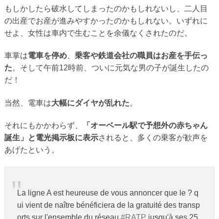
もしかしたら破水してしまったのかもしれないし、二人目
の出産でお産が進みやすかったのかもしれない。いずれに
せよ、女性は車内で生むことを余儀なくされたのだ。
車掌は
電車を停め
、
乗客や鉄道会社の職員はお産を手伝っ
た
。そして午前12時前、ついに元気な男の子が誕生したの
だ！
当然、電車は
大幅にダイヤが乱れた
。
それにもかかわらず、
「オーベール駅で予想外の赤ちゃん
誕生」と電光掲示板に表示
されると、多くの乗客が歓声を
あげたという。
La ligne A est heureuse de vous annoncer que le ? q
ui vient de naître bénéficiera de la gratuité des transp
orts sur l'ensemble du réseau
#RATP
jusqu'à ses 25