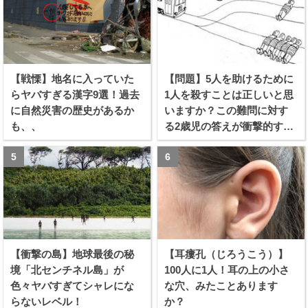
【戦慄】地名に入っていた
【問題】5人を助けるために
らヤバすぎる漢字9選！過去
1人を殺すことは正しいと思
に自然災害の歴史があるか
いますか？この難問に対す
も、、
る2歳児の答えが衝撃的すぎ
る！！
【衝撃の島】地球最後の秘
【耳瘻孔（じろうこう）】
境「北センチネル島」が
100人に1人！耳の上の小さ
色々ヤバすぎてシャレにな
な穴、みたことあります
らないレベル！
か？