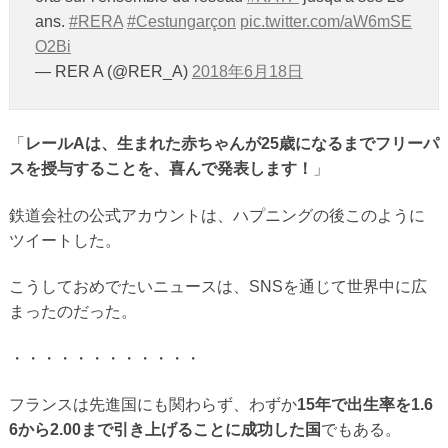
ans.
#RERA
#Cestungarçon
pic.twitter.com/aW6mSE
O2Bi
— RER A (@RER_A)
2018年6月18日
「
レールAは、生まれた赤ちゃんが25歳になるまでフリーパ
スを授与することを、喜んで発表します！
」
鉄道会社の公式アカウントは、ハプニングの後このように
ツイートした。
こうしておめでたいニュースは、SNSを通じて世界中に広
まったのだった。
・・・・・・・・・・・・
フランスは先進国にも関わらず、わずか
15年で出生率を1.6
6から2.00まで引き上げることに成功した国
でもある。