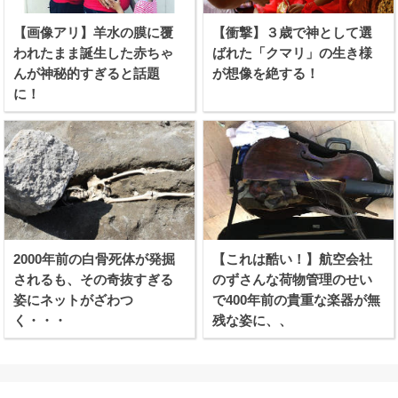
【画像アリ】羊水の膜に覆
【衝撃】３歳で神として選
われたまま誕生した赤ちゃ
ばれた「クマリ」の生き様
んが神秘的すぎると話題
が想像を絶する！
に！
2000年前の白骨死体が発掘
【これは酷い！】航空会社
されるも、その奇抜すぎる
のずさんな荷物管理のせい
姿にネットがざわつ
で400年前の貴重な楽器が無
く・・・
残な姿に、、