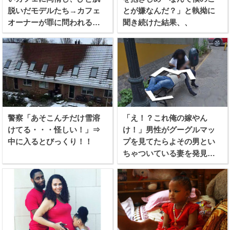
脱いだモデルたち→カフェ
とが嫌なんだ？」と執拗に
オーナーが罪に問われる事
聞き続けた結果、、
態に！
警察「あそこんチだけ雪溶
「え！？これ俺の嫁やん
けてる・・・怪しい！」⇒
け！」男性がグーグルマッ
中に入るとびっくり！！
プを見てたらよその男とい
ちゃついている妻を発見し
てしまう！！