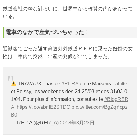
鉄道会社の粋な計らいに、世界中から称賛の声があがって
いる。
電車のなかで産気づいちゃった！
通勤客でごった返す高速郊外鉄道ＲＥＲに乗った妊婦の女
性は、車内で突然、出産の兆候が出てしまった。
TRAVAUX : pas de
#RERA
entre Maisons-Laffitte
et Poissy, les weekends des 24-25/03 et des 31/03-0
1/04. Pour plus d'information, consultez le
#BlogRER
A
:
https://t.co/abnIE2STDO
pic.twitter.com/BgZqYcpz
B0
— RER A (@RER_A)
2018年3月23日