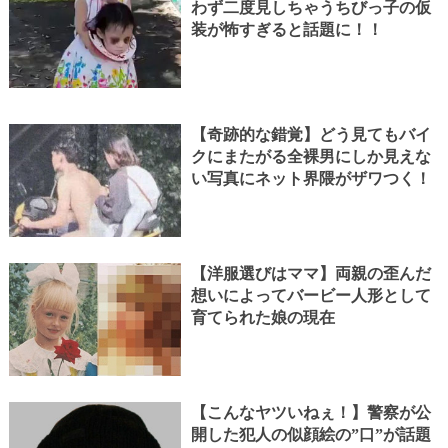
わず二度見しちゃうちびっ子の仮
装が怖すぎると話題に！！
【奇跡的な錯覚】どう見てもバイ
クにまたがる全裸男にしか見えな
い写真にネット界隈がザワつく！
【洋服選びはママ】両親の歪んだ
想いによってバービー人形として
育てられた娘の現在
【こんなヤツいねぇ！】警察が公
開した犯人の似顔絵の”口”が話題