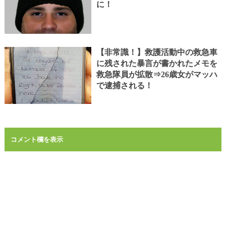
に！
【非常識！】救護活動中の救急車
に残された暴言が書かれたメモを
救急隊員が拡散⇒26歳女がマッハ
で逮捕される！
コメント欄を表示