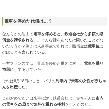
電車を停めた代償は…？
なんらかの理由で
電車を停めると、鉄道会社から多額の賠
償金を請求される
…。そんな話をあなたは聞いたことがな
いだろうか？例えば人身事故であれば、賠償金は
億単位
に
のぼるとも言われている。
一方フランスでは、電車を停めた乗客に対し、
電車を乗り
放題
にしてあげていた！
それは6月18日のこと、パリの
列車内で乗客の女性が赤ちゃ
んを出産
した。
このおめでたい出来事に対し鉄道会社は、赤ちゃんに
市内
の電車を25歳まで無料で乗れる権利
を与えたのだ。