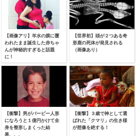
【画像アリ】羊水の膜に覆
【世界初】頭が２つある奇
われたまま誕生した赤ちゃ
形鹿の死体が発見される
んが神秘的すぎると話題
（画像あり）
に！
【衝撃】男がバービー人形
【衝撃】３歳で神として選
になろうと１億円かけて全
ばれた「クマリ」の生き様
身を整形しまくった結
が想像を絶する！
果、、、