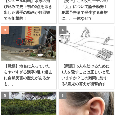
【シュール動画】水泳の飛
【炎上】この女性モデルの
び込みで史上初の0点を叩き
「足」について論争勃発！
出した選手の動画が何回観
犯罪予告まで発生する事態
ても衝撃的！
に、、一体なぜ？
【戦慄】地名に入っていた
【問題】5人を助けるために
らヤバすぎる漢字9選！過去
1人を殺すことは正しいと思
に自然災害の歴史があるか
いますか？この難問に対す
も、、
る2歳児の答えが衝撃的すぎ
る！！