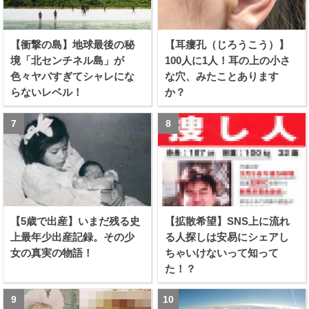
【衝撃の島】地球最後の秘
【耳瘻孔（じろうこう）】
境「北センチネル島」が
100人に1人！耳の上の小さ
色々ヤバすぎてシャレにな
な穴、みたことあります
らないレベル！
か？
【5歳で出産】いまだ残る史
【拡散希望】SNS上に流れ
上最年少出産記録。その少
る人探しは安易にシェアし
女の真実の物語！
ちゃいけないって知って
た！？