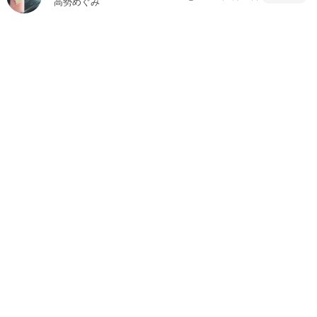
高勢めぐみ