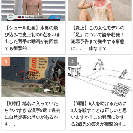
【シュール動画】水泳の飛
【炎上】この女性モデルの
び込みで史上初の0点を叩き
「足」について論争勃発！
出した選手の動画が何回観
犯罪予告まで発生する事態
ても衝撃的！
に、、一体なぜ？
【戦慄】地名に入っていた
【問題】5人を助けるために
らヤバすぎる漢字9選！過去
1人を殺すことは正しいと思
に自然災害の歴史があるか
いますか？この難問に対す
も、、
る2歳児の答えが衝撃的すぎ
る！！