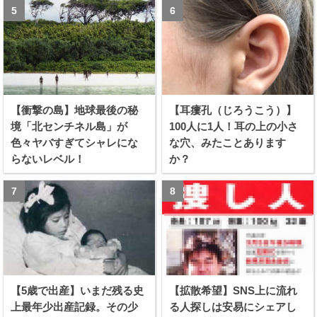
【衝撃の島】地球最後の秘
【耳瘻孔（じろうこう）】
境「北センチネル島」が
100人に1人！耳の上の小さ
色々ヤバすぎてシャレにな
な穴、みたことあります
らないレベル！
か？
【5歳で出産】いまだ残る史
【拡散希望】SNS上に流れ
上最年少出産記録。その少
る人探しは安易にシェアし