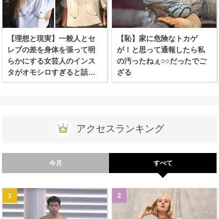
【理想と現実】一般人とセ
【恥】家に危険なトカゲ
レブの差を身体を張って明
が！と思って通報したら私
らかにする女芸人のインス
の汚ったねぇ○○だったでご
タがオモシロすぎると話題
ざる
に！
アクセスランキング
今月
すべて