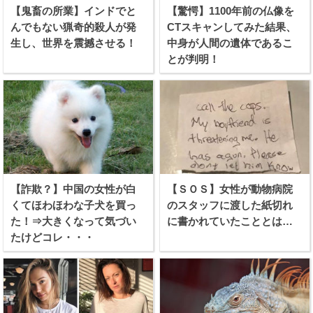
【鬼畜の所業】インドでと
【驚愕】1100年前の仏像を
んでもない猟奇的殺人が発
CTスキャンしてみた結果、
生し、世界を震撼させる！
中身が人間の遺体であるこ
とが判明！
【詐欺？】中国の女性が白
【ＳＯＳ】女性が動物病院
くてほわほわな子犬を買っ
のスタッフに渡した紙切れ
た！⇒大きくなって気づい
に書かれていたこととは…
たけどコレ・・・