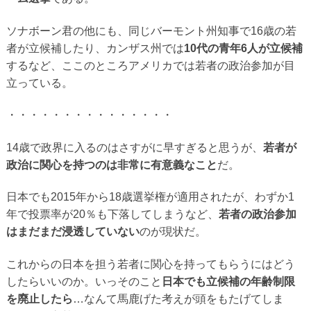
ソナボーン君の他にも、同じバーモント州知事で16歳の若
者が立候補したり、カンザス州では
10代の青年6人が立候補
するなど、ここのところアメリカでは若者の政治参加が目
立っている。
・・・・・・・・・・・・・・・
14歳で政界に入るのはさすがに早すぎると思うが、
若者が
政治に関心を持つのは非常に有意義なこと
だ。
日本でも2015年から18歳選挙権が適用されたが、わずか1
年で投票率が20％も下落してしまうなど、
若者の政治参加
はまだまだ浸透していない
のが現状だ。
これからの日本を担う若者に関心を持ってもらうにはどう
したらいいのか。いっそのこと
日本でも立候補の年齢制限
を廃止したら
…なんて馬鹿げた考えが頭をもたげてしま