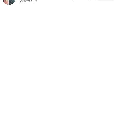
高勢めぐみ