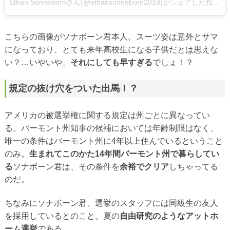
Ethan Sonnebornさん(@ethansonneborn2018)がシェアした投稿
こちらの画像がソナボーン君本人。スーツ姿は意外とサマ
になっており、とても来年高校生になる子供だとは思えな
い？…いやいや、
それにしても早すぎる
でしょ！？
規定の抜け穴をついた出馬！？
アメリカの被選挙権に関する規定は州ごとに異なってい
る。バーモント州知事の候補においては年齢制限はなく、
唯一の条件はバーモント州に4年以上住んでいるということ
のみ。
生まれてこのかた14年間バーモント州で暮らしてい
る
ソナボーン君は、その条件を
余裕でクリア
しちゃってる
のだ。
ちなみにソナボーン君、選挙のスタッフには同級生の友人
を採用しているとのこと。夏の
自由研究のようなアットホ
ーム選挙
である。