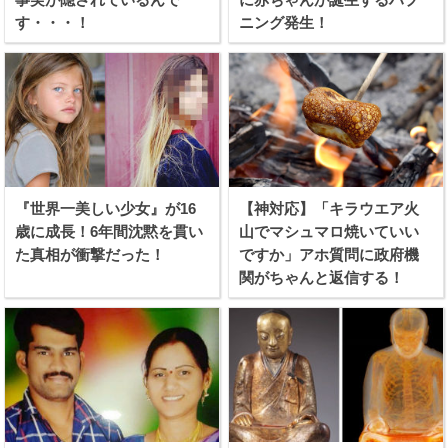
す・・・！
ニング発生！
『世界一美しい少女』が16
【神対応】「キラウエア火
歳に成長！6年間沈黙を貫い
山でマシュマロ焼いていい
た真相が衝撃だった！
ですか」アホ質問に政府機
関がちゃんと返信する！