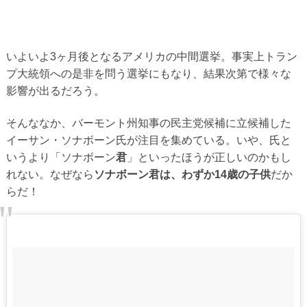
いよいよ3ヶ月後となるアメリカの中間選挙。事実上トラン
プ大統領への是非を問う選挙にもなり、結果次第で様々な
影響が出るだろう。
そんななか、バーモント州知事の民主党候補に立候補した
イーサン・ソナボーン氏が注目を集めている。いや、氏と
いうより「ソナボーン
君
」といったほうが正しいのかもし
れない。なぜなら
ソナボーン君は、わずか14歳の子供
だか
らだ！