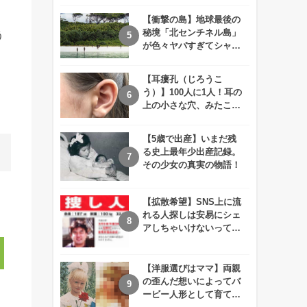
えが衝撃的すぎる！！
【衝撃の島】地球最後の
秘境「北センチネル島」
う
が色々ヤバすぎてシャレ
にならないレベル！
【耳瘻孔（じろうこ
う）】100人に1人！耳の
上の小さな穴、みたこと
ありますか？
【5歳で出産】いまだ残
る史上最年少出産記録。
その少女の真実の物語！
【拡散希望】SNS上に流
れる人探しは安易にシェ
アしちゃいけないって知
ってた！？
【洋服選びはママ】両親
の歪んだ想いによってバ
ービー人形として育てら