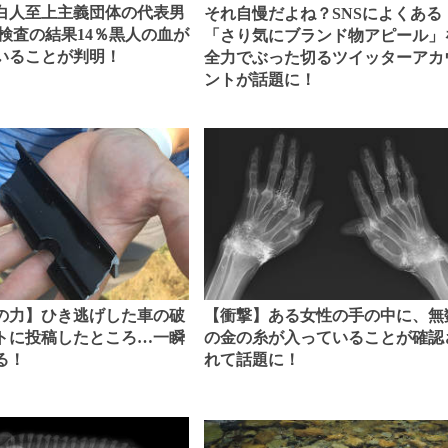
白人至上主義団体の代表男
それ自慢だよね？SNSによくある
A検査の結果14％黒人の血が
「さり気にブランド物アピール」
いることが判明！
全力でぶった切るツイッターアカ
ントが話題に！
の力】ひき逃げした車の破
【衝撃】ある女性の手の中に、無
トに投稿したところ…一瞬
の金の糸が入っていることが確認
る！
れて話題に！