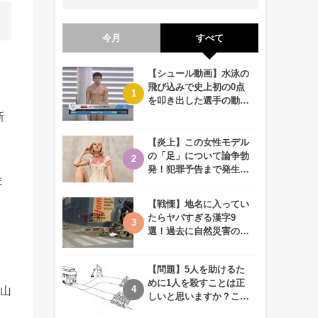
今月
すべて
【シュール動画】水泳の
飛び込みで史上初の0点
を叩き出した選手の動画
が何回観ても衝撃的！
新
【炎上】この女性モデル
の「足」について論争勃
発！犯罪予告まで発生す
ま
る事態に、、一体なぜ？
【戦慄】地名に入ってい
たらヤバすぎる漢字9
選！過去に自然災害の歴
史があるかも、、
【問題】5人を助けるた
めに1人を殺すことは正
の山
しいと思いますか？この
難問に対する2歳児の答