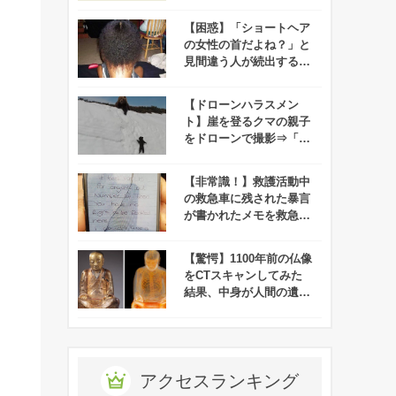
ります。
【困惑】「ショートヘア
の女性の首だよね？」と
見間違う人が続出する写
真がコレだ！
【ドローンハラスメン
ト】崖を登るクマの親子
をドローンで撮影⇒「ク
マがドローンを怖がって
る！」と批難殺到！
【非常識！】救護活動中
の救急車に残された暴言
が書かれたメモを救急隊
員が拡散⇒26歳女がマッ
ハで逮捕される！
【驚愕】1100年前の仏像
をCTスキャンしてみた
結果、中身が人間の遺体
であることが判明！
アクセスランキング