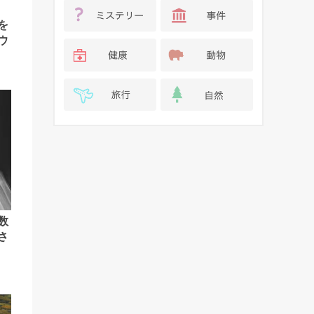
を
ウ
数
さ