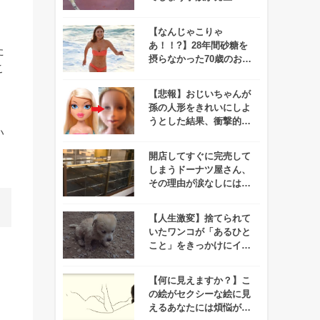
みんなは大丈夫！？
【なんじゃこりゃ
あ！！?】28年間砂糖を
た
摂らなかった70歳のお婆
こ
ちゃんが若々しすぎて思
わず笑っちゃう
【悲報】おじいちゃんが
孫の人形をきれいにしよ
うとした結果、衝撃的な
い
ルックスになってしま
う！
開店してすぐに完売して
しまうドーナツ屋さん、
その理由が涙なしには聞
けないと話題に！
【人生激変】捨てられて
いたワンコが「あるひと
こと」をきっかけにイン
スタ界の人気者に！
【何に見えますか？】こ
の絵がセクシーな絵に見
えるあなたには煩悩があ