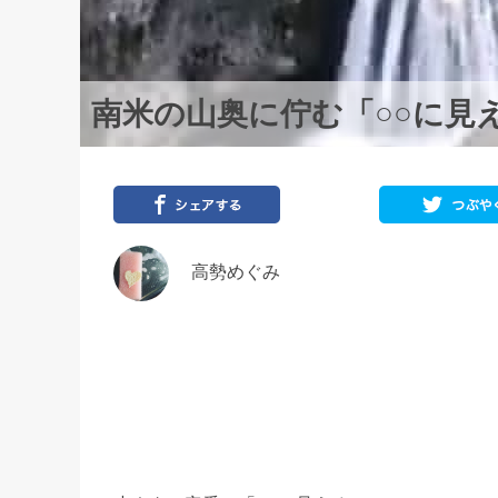
南米の山奥に佇む「○○に見
高勢めぐみ