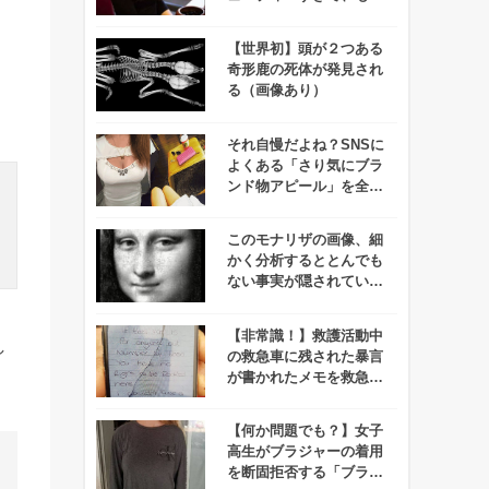
や戦いどころではないと
話題に！
【世界初】頭が２つある
奇形鹿の死体が発見され
」
る（画像あり）
それ自慢だよね？SNSに
よくある「さり気にブラ
ンド物アピール」を全力
でぶった切るツイッター
アカウントが話題に！
このモナリザの画像、細
かく分析するととんでも
ない事実が隠されている
んです・・・！
【非常識！】救護活動中
し
の救急車に残された暴言
が書かれたメモを救急隊
員が拡散⇒26歳女がマッ
ハで逮捕される！
【何か問題でも？】女子
高生がブラジャーの着用
を断固拒否する「ブラコ