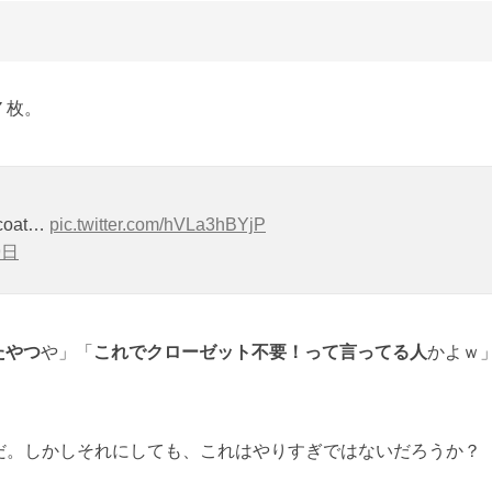
７枚。
0 coat…
pic.twitter.com/hVLa3hBYjP
9日
たやつ
や」「
これでクローゼット不要！って言ってる人
かよｗ
だ。しかしそれにしても、これはやりすぎではないだろうか？