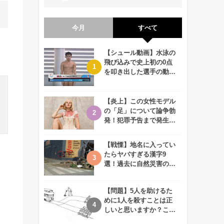
今月
すべて
【シュール動画】水泳の
飛び込みで史上初の0点
を叩き出した選手の動画
が何回観ても衝撃的！
【炎上】この女性モデル
の「足」について論争勃
発！犯罪予告まで発生す
る事態に、、一体なぜ？
【戦慄】地名に入ってい
たらヤバすぎる漢字9
」
選！過去に自然災害の歴
史があるかも、、
【問題】5人を助けるた
めに1人を殺すことは正
しいと思いますか？この
難問に対する2歳児の答