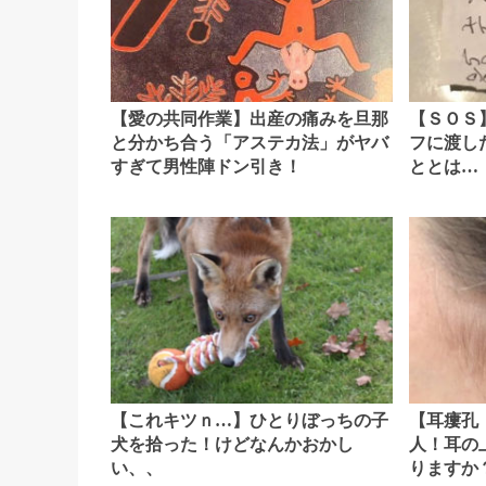
【愛の共同作業】出産の痛みを旦那
【ＳＯＳ
と分かち合う「アステカ法」がヤバ
フに渡し
すぎて男性陣ドン引き！
ととは…
【これキツｎ…】ひとりぼっちの子
【耳瘻孔
犬を拾った！けどなんかおかし
人！耳の
い、、
りますか