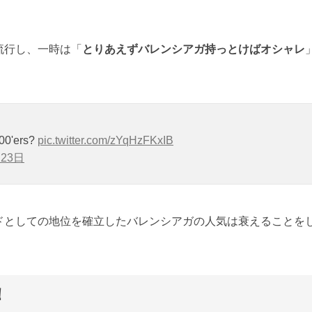
。
流行し、一時は「
とりあえずバレンシアガ持っとけばオシャレ
000'ers?
pic.twitter.com/zYqHzFKxIB
月23日
ドとしての地位を確立したバレンシアガの人気は衰えることを
！