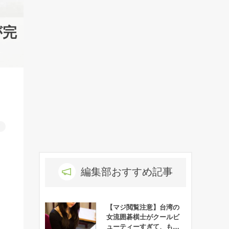
が完
ド
編集部おすすめ記事
【マジ閲覧注意】台湾の
女流囲碁棋士がクールビ
ューティーすぎて、もは