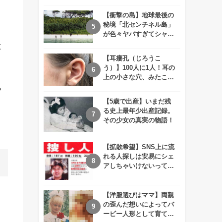
えが衝撃的すぎる！！
【衝撃の島】地球最後の
秘境「北センチネル島」
が色々ヤバすぎてシャレ
にならないレベル！
と
【耳瘻孔（じろうこ
う）】100人に1人！耳の
上の小さな穴、みたこと
ありますか？
？
【5歳で出産】いまだ残
る史上最年少出産記録。
その少女の真実の物語！
【拡散希望】SNS上に流
れる人探しは安易にシェ
アしちゃいけないって知
ってた！？
【洋服選びはママ】両親
の歪んだ想いによってバ
ービー人形として育てら