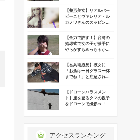
ット」が勃発！
【整形美女】リアルバー
ビーことヴァレリア・ル
カノワさんのスッピンが
公開されたらしいので化
けの皮を剥ぐつもりで見
【全力で許す！】台湾の
てみたぞ！
始球式で女の子が派手に
やらかすもめっちゃかわ
いいと話題に！
【呑兵衛必見】彼女に
「お酒は一日グラス一杯
までね！」と注意された
アニキ、一休さんばりの
とんちを利かせる！
【ドローンハラスメン
ト】崖を登るクマの親子
をドローンで撮影⇒「ク
マがドローンを怖がって
る！」と批難殺到！
アクセスランキング