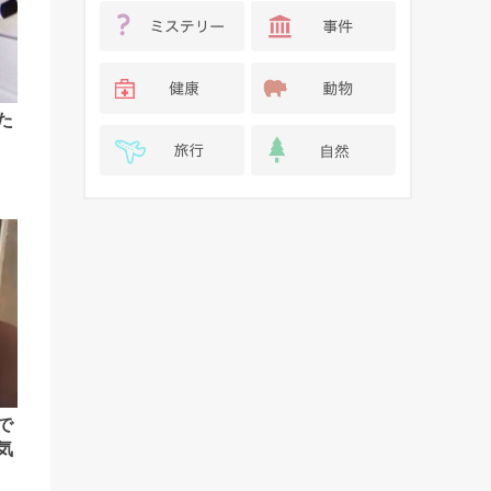
た
で
気