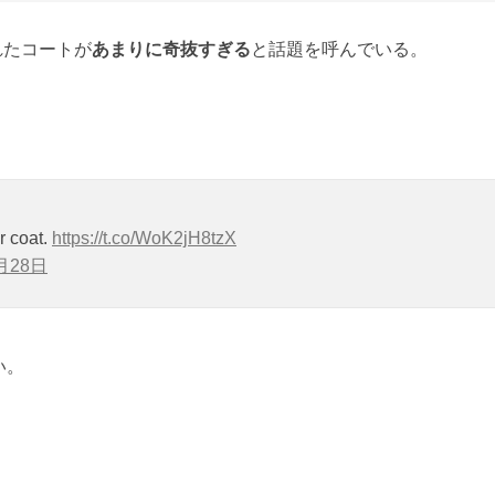
れたコートが
あまりに奇抜すぎる
と話題を呼んでいる。
r coat.
https://t.co/WoK2jH8tzX
月28日
い。
！