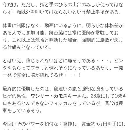
うだけ。
ただし、指と手のひらの上部のみしか使ってはな
らず、頬以外を叩いてはならないという禁止事項がある。
体重に制限はなく、動画にいるように、明らかな体格差が
ある人でも参加可能。舞台脇には常に医師が常駐してお
り、これ以上は危険と判断した場合、強制的に勝敗が決ま
る仕組みとなっている。
とはいえ、信じられないほどに痛そうである・・・。ビン
タを食らってフラリと倒れそうになっているあたり、一発
一発で完全に脳が揺れてるぜ・・・！
最終的に優勝したのは、段違いの腹と強靭な腕をしている
ヒゲの男性、
ワシリー・カモスキー
さん。28歳にして168キ
ロもあるとんでもないフィジカルをしているが、普段は農
家をしているそう。
今回はそのパワーを如何なく発揮し、賞金約5万円を手にし