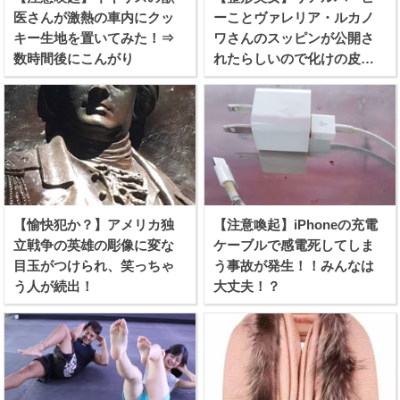
医さんが激熱の車内にクッ
ーことヴァレリア・ルカノ
キー生地を置いてみた！⇒
ワさんのスッピンが公開さ
数時間後にこんがり
れたらしいので化けの皮を
剥ぐつもりで見てみたぞ！
【愉快犯か？】アメリカ独
【注意喚起】iPhoneの充電
立戦争の英雄の彫像に変な
ケーブルで感電死してしま
目玉がつけられ、笑っちゃ
う事故が発生！！みんなは
う人が続出！
大丈夫！？