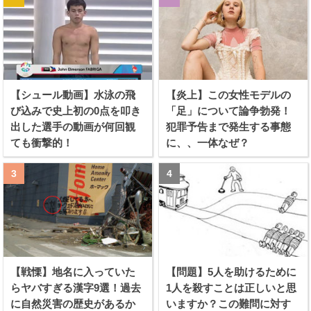
【シュール動画】水泳の飛
【炎上】この女性モデルの
び込みで史上初の0点を叩き
「足」について論争勃発！
出した選手の動画が何回観
犯罪予告まで発生する事態
ても衝撃的！
に、、一体なぜ？
【戦慄】地名に入っていた
【問題】5人を助けるために
らヤバすぎる漢字9選！過去
1人を殺すことは正しいと思
に自然災害の歴史があるか
いますか？この難問に対す