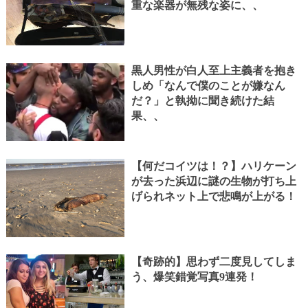
重な楽器が無残な姿に、、
黒人男性が白人至上主義者を抱き
しめ「なんで僕のことが嫌なん
だ？」と執拗に聞き続けた結
果、、
【何だコイツは！？】ハリケーン
が去った浜辺に謎の生物が打ち上
げられネット上で悲鳴が上がる！
【奇跡的】思わず二度見してしま
う、爆笑錯覚写真9連発！