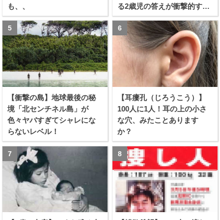
も、、
る2歳児の答えが衝撃的すぎ
る！！
【衝撃の島】地球最後の秘
【耳瘻孔（じろうこう）】
境「北センチネル島」が
100人に1人！耳の上の小さ
色々ヤバすぎてシャレにな
な穴、みたことあります
らないレベル！
か？