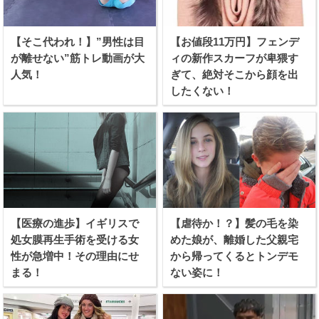
【そこ代われ！】”男性は目
【お値段11万円】フェンデ
が離せない”筋トレ動画が大
ィの新作スカーフが卑猥す
人気！
ぎて、絶対そこから顔を出
したくない！
【医療の進歩】イギリスで
【虐待か！？】髪の毛を染
処女膜再生手術を受ける女
めた娘が、離婚した父親宅
性が急増中！その理由にせ
から帰ってくるとトンデモ
まる！
ない姿に！