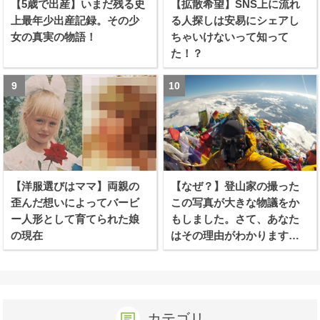
【5歳で出産】いまだ残る史
【拡散希望】SNS上に流れ
上最年少出産記録。その少
る人探しは安易にシェアし
女の真実の物語！
ちゃいけないって知って
た！？
【洋服選びはママ】両親の
【なぜ？】登山家の撮った
歪んだ想いによってバービ
この写真が大きな物議をか
ー人形として育てられた娘
もしました。さて、あなた
の現在
はその理由がわかります
か？
カテゴリ