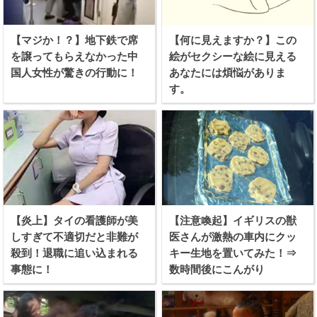
【マジか！？】地下鉄で席
【何に見えますか？】この
を譲ってもらえなかった中
絵がセクシーな絵に見える
国人女性が驚きの行動に！
あなたには煩悩がありま
す。
【炎上】タイの看護師が美
【注意喚起】イギリスの獣
しすぎて不適切だと非難が
医さんが激熱の車内にクッ
殺到！退職に追い込まれる
キー生地を置いてみた！⇒
事態に！
数時間後にこんがり