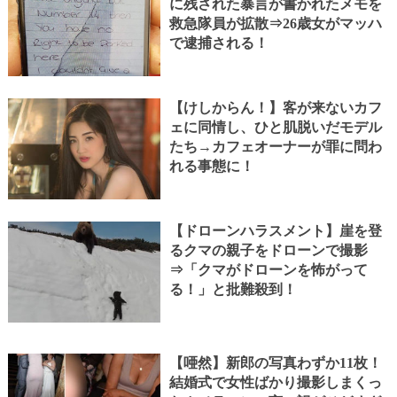
に残された暴言が書かれたメモを
救急隊員が拡散⇒26歳女がマッハ
で逮捕される！
【けしからん！】客が来ないカフ
ェに同情し、ひと肌脱いだモデル
たち→カフェオーナーが罪に問わ
れる事態に！
【ドローンハラスメント】崖を登
るクマの親子をドローンで撮影
⇒「クマがドローンを怖がって
る！」と批難殺到！
【唖然】新郎の写真わずか11枚！
結婚式で女性ばかり撮影しまくっ