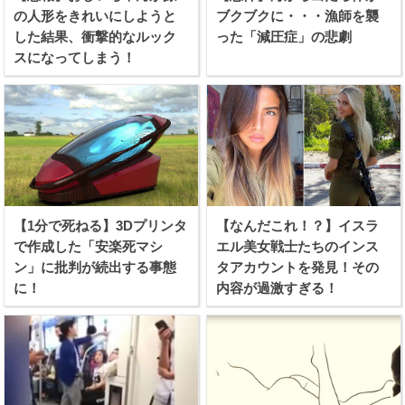
の人形をきれいにしようと
ブクブクに・・・漁師を襲
した結果、衝撃的なルック
った「減圧症」の悲劇
スになってしまう！
【1分で死ねる】3Dプリンタ
【なんだこれ！？】イスラ
で作成した「安楽死マシ
エル美女戦士たちのインス
ン」に批判が続出する事態
タアカウントを発見！その
に！
内容が過激すぎる！