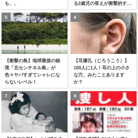
も、、
る2歳児の答えが衝撃的すぎ
る！！
【衝撃の島】地球最後の秘
【耳瘻孔（じろうこう）】
境「北センチネル島」が
100人に1人！耳の上の小さ
色々ヤバすぎてシャレにな
な穴、みたことあります
らないレベル！
か？