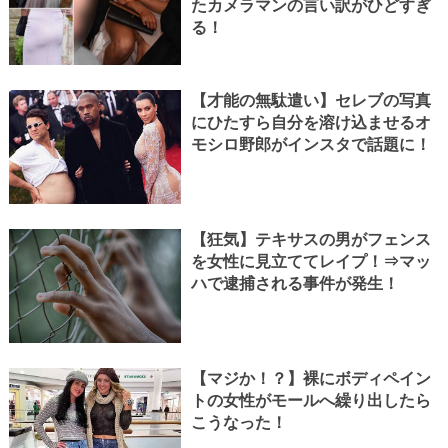
たカメラマンの言い訳がひどすぎ
る！
【才能の無駄遣い】セレブの写真
にひたすら自分を溶け込ませるオ
モシロ野郎がインスタで話題に！
【狂気】テキサスの男がフェンス
を女性に見立ててレイプ！⇒マッ
ハで逮捕される事件が発生！
【マジか！？】裸にボディペイン
トの女性がモールへ繰り出したら
こうなった！