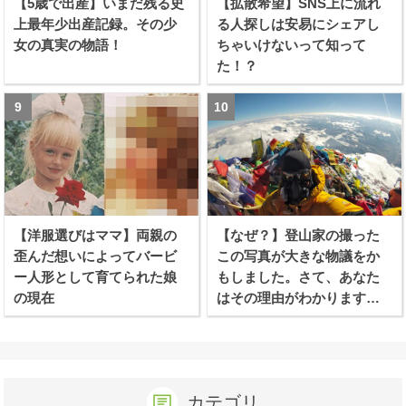
【5歳で出産】いまだ残る史
【拡散希望】SNS上に流れ
上最年少出産記録。その少
る人探しは安易にシェアし
女の真実の物語！
ちゃいけないって知って
た！？
【洋服選びはママ】両親の
【なぜ？】登山家の撮った
歪んだ想いによってバービ
この写真が大きな物議をか
ー人形として育てられた娘
もしました。さて、あなた
の現在
はその理由がわかります
か？
カテゴリ