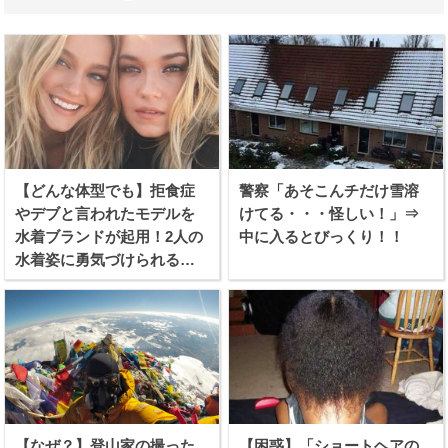
【どんな体型でも】拒食症
警察「あそこんチだけ雪溶
やデブと言われたモデルを
けてる・・・怪しい！」⇒
水着ブランドが起用！2人の
中に入るとびっくり！！
水着姿に勇気づけられる女
性続出！
【なぜ？】登山家の撮った
【困惑】「ショートヘアの