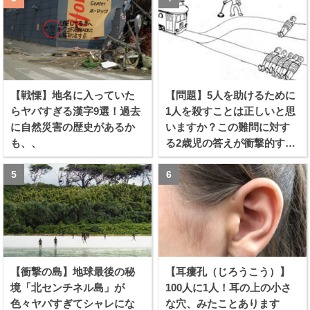
【戦慄】地名に入っていた
【問題】5人を助けるために
らヤバすぎる漢字9選！過去
1人を殺すことは正しいと思
に自然災害の歴史があるか
いますか？この難問に対す
も、、
る2歳児の答えが衝撃的すぎ
る！！
【衝撃の島】地球最後の秘
【耳瘻孔（じろうこう）】
境「北センチネル島」が
100人に1人！耳の上の小さ
色々ヤバすぎてシャレにな
な穴、みたことあります