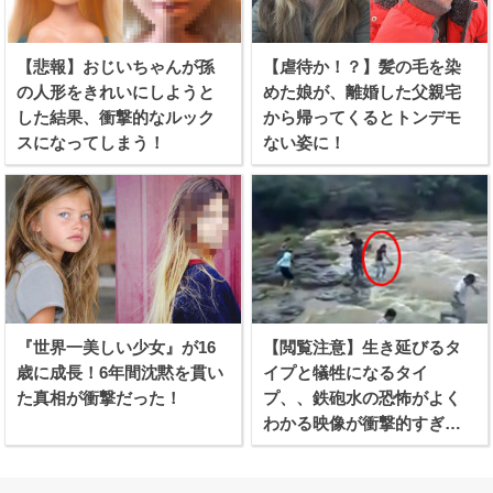
【悲報】おじいちゃんが孫
【虐待か！？】髪の毛を染
の人形をきれいにしようと
めた娘が、離婚した父親宅
した結果、衝撃的なルック
から帰ってくるとトンデモ
スになってしまう！
ない姿に！
『世界一美しい少女』が16
【閲覧注意】生き延びるタ
歳に成長！6年間沈黙を貫い
イプと犠牲になるタイ
た真相が衝撃だった！
プ、、鉄砲水の恐怖がよく
わかる映像が衝撃的すぎ
る！