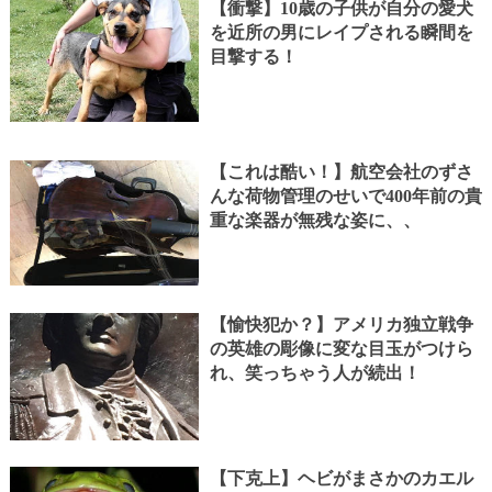
【衝撃】10歳の子供が自分の愛犬
を近所の男にレイプされる瞬間を
目撃する！
【これは酷い！】航空会社のずさ
んな荷物管理のせいで400年前の貴
重な楽器が無残な姿に、、
【愉快犯か？】アメリカ独立戦争
の英雄の彫像に変な目玉がつけら
れ、笑っちゃう人が続出！
【下克上】ヘビがまさかのカエル