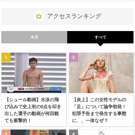
アクセスランキング
今月
すべて
【シュール動画】水泳の飛
【炎上】この女性モデルの
び込みで史上初の0点を叩き
「足」について論争勃発！
出した選手の動画が何回観
犯罪予告まで発生する事態
ても衝撃的！
に、、一体なぜ？