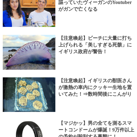
謳っていたヴィーガンのYoutuber
がガンで亡くなる
【注意喚起】ビーチに大量に打ち
上げられる「美しすぎる死骸」に
イギリス政府が警告！
【注意喚起】イギリスの獣医さん
が激熱の車内にクッキー生地を置
いてみた！⇒数時間後にこんがり
【マジかッ】男の全てを測るスマ
ートコンドームが爆誕！9万件以上
の予約が殺到する事態に！