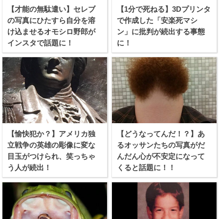
【才能の無駄遣い】セレブ
【1分で死ねる】3Dプリンタ
の写真にひたすら自分を溶
で作成した「安楽死マシ
け込ませるオモシロ野郎が
ン」に批判が続出する事態
インスタで話題に！
に！
【愉快犯か？】アメリカ独
【どうなってんだ！？】あ
立戦争の英雄の彫像に変な
るオッサンたちの写真がだ
目玉がつけられ、笑っちゃ
んだん心が不安定になって
う人が続出！
くると話題に！！