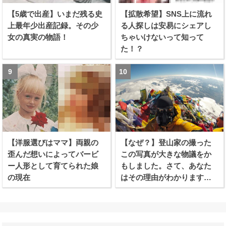
【5歳で出産】いまだ残る史
【拡散希望】SNS上に流れ
上最年少出産記録。その少
る人探しは安易にシェアし
女の真実の物語！
ちゃいけないって知って
た！？
【洋服選びはママ】両親の
【なぜ？】登山家の撮った
歪んだ想いによってバービ
この写真が大きな物議をか
ー人形として育てられた娘
もしました。さて、あなた
の現在
はその理由がわかります
か？