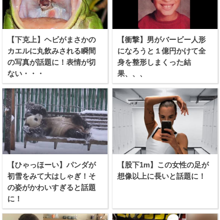
【下克上】ヘビがまさかの
【衝撃】男がバービー人形
カエルに丸飲みされる瞬間
になろうと１億円かけて全
の写真が話題に！表情が切
身を整形しまくった結
ない・・・
果、、、
【ひゃっほーい】パンダが
【股下1m】この女性の足が
初雪をみて大はしゃぎ！そ
想像以上に長いと話題に！
の姿がかわいすぎると話題
に！