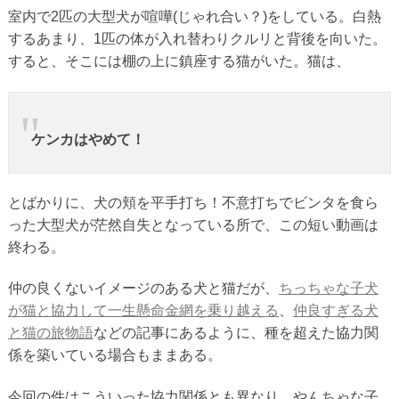
室内で2匹の大型犬が喧嘩(じゃれ合い？)をしている。白熱
するあまり、1匹の体が入れ替わりクルリと背後を向いた。
すると、そこには棚の上に鎮座する猫がいた。猫は、
ケンカはやめて！
とばかりに、犬の頬を平手打ち！不意打ちでビンタを食ら
った大型犬が茫然自失となっている所で、この短い動画は
終わる。
仲の良くないイメージのある犬と猫だが、
ちっちゃな子犬
が猫と協力して一生懸命金網を乗り越える
、
仲良すぎる犬
と猫の旅物語
などの記事にあるように、種を超えた協力関
係を築いている場合もままある。
今回の件はこういった協力関係とも異なり、やんちゃな子