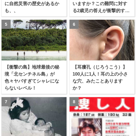
に自然災害の歴史があるか
いますか？この難問に対す
も、、
る2歳児の答えが衝撃的すぎ
る！！
【衝撃の島】地球最後の秘
【耳瘻孔（じろうこう）】
境「北センチネル島」が
100人に1人！耳の上の小さ
色々ヤバすぎてシャレにな
な穴、みたことあります
らないレベル！
か？