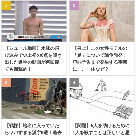
【シュール動画】水泳の飛
【炎上】この女性モデルの
び込みで史上初の0点を叩き
「足」について論争勃発！
出した選手の動画が何回観
犯罪予告まで発生する事態
ても衝撃的！
に、、一体なぜ？
【戦慄】地名に入っていた
【問題】5人を助けるために
らヤバすぎる漢字9選！過去
1人を殺すことは正しいと思