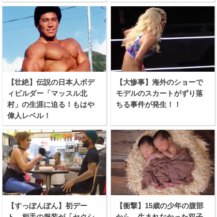
【壮絶】伝説の日本人ボデ
【大惨事】海外のショーで
ィビルダー「マッスル北
モデルのスカートがずり落
村」の生涯に迫る！もはや
ちる事件が発生！！
偉人レベル！
【すっぽんぽん】初デー
【衝撃】15歳の少年の腹部
ト、相手の服装が「セクシ
から、生まれなかった双子