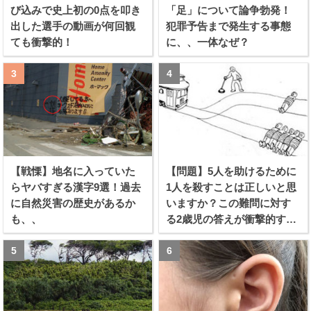
び込みで史上初の0点を叩き
「足」について論争勃発！
出した選手の動画が何回観
犯罪予告まで発生する事態
ても衝撃的！
に、、一体なぜ？
【戦慄】地名に入っていた
【問題】5人を助けるために
らヤバすぎる漢字9選！過去
1人を殺すことは正しいと思
に自然災害の歴史があるか
いますか？この難問に対す
も、、
る2歳児の答えが衝撃的すぎ
る！！