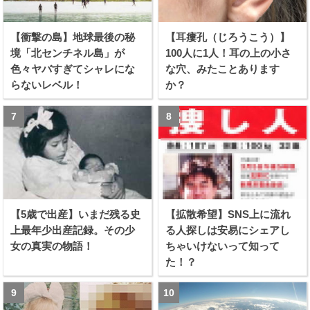
【衝撃の島】地球最後の秘
【耳瘻孔（じろうこう）】
境「北センチネル島」が
100人に1人！耳の上の小さ
色々ヤバすぎてシャレにな
な穴、みたことあります
らないレベル！
か？
【5歳で出産】いまだ残る史
【拡散希望】SNS上に流れ
上最年少出産記録。その少
る人探しは安易にシェアし
女の真実の物語！
ちゃいけないって知って
た！？