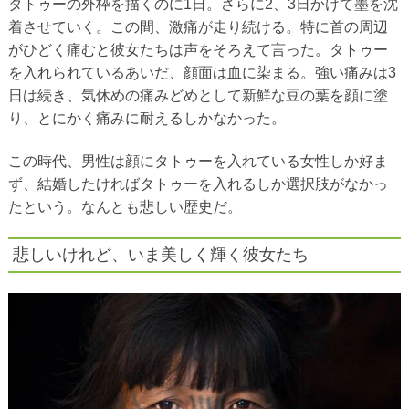
タトゥーの外枠を描くのに1日。さらに2、3日かけて墨を沈
着させていく。この間、激痛が走り続ける。特に首の周辺
がひどく痛むと彼女たちは声をそろえて言った。タトゥー
を入れられているあいだ、顔面は血に染まる。強い痛みは3
日は続き、気休めの痛みどめとして新鮮な豆の葉を顔に塗
り、とにかく痛みに耐えるしかなかった。
この時代、男性は顔にタトゥーを入れている女性しか好ま
ず、結婚したければタトゥーを入れるしか選択肢がなかっ
たという。なんとも悲しい歴史だ。
悲しいけれど、いま美しく輝く彼女たち