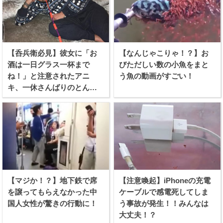
【呑兵衛必見】彼女に「お
【なんじゃこりゃ！？】お
酒は一日グラス一杯まで
びただしい数の小魚をまと
ね！」と注意されたアニ
う魚の動画がすごい！
キ、一休さんばりのとんち
を利かせる！
【マジか！？】地下鉄で席
【注意喚起】iPhoneの充電
を譲ってもらえなかった中
ケーブルで感電死してしま
国人女性が驚きの行動に！
う事故が発生！！みんなは
大丈夫！？