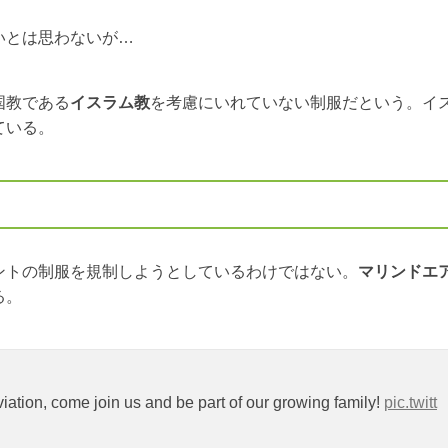
いとは思わないが…
国教である
イスラム教
を考慮にいれていない制服だという。イ
ている。
ントの制服を規制しようとしているわけではない。
マリンドエ
る。
ation, come join us and be part of our growing family!
pic.twitt