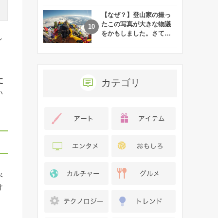
れた娘の現在
【なぜ？】登山家の撮っ
たこの写真が大きな物議
をかもしました。さて、
し
あなたはその理由がわか
りますか？
丈
カテゴリ
い
べ
け