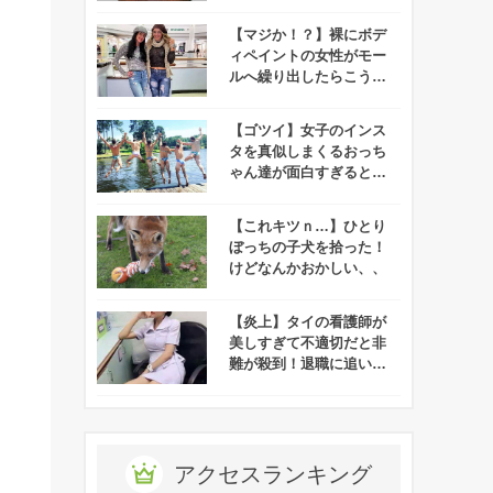
【マジか！？】裸にボデ
ィペイントの女性がモー
ルへ繰り出したらこうな
った！
【ゴツイ】女子のインス
タを真似しまくるおっち
ゃん達が面白すぎると話
題に！
【これキツｎ…】ひとり
ぼっちの子犬を拾った！
けどなんかおかしい、、
【炎上】タイの看護師が
美しすぎて不適切だと非
難が殺到！退職に追い込
まれる事態に！
アクセスランキング