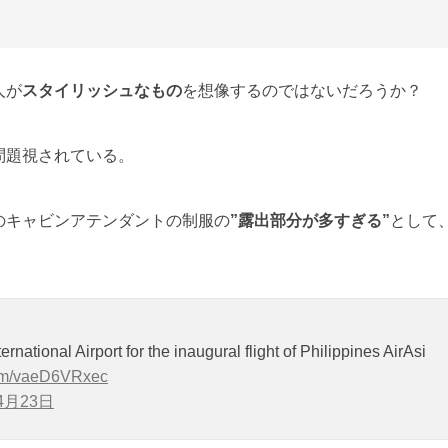
人が
スタイリッシュなもの
を想像するのではないだろうか？
問題視されている。
のキャビンアテンダントの制服の
”露出部分が多すぎる”
として
。
national Airport for the inaugural flight of Philippines AirAsi
.com/vaeD6VRxec
4月23日