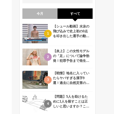
今月
すべて
【シュール動画】水泳の
飛び込みで史上初の0点
を叩き出した選手の動画
が何回観ても衝撃的！
【炎上】この女性モデル
の「足」について論争勃
発！犯罪予告まで発生す
る事態に、、一体なぜ？
【戦慄】地名に入ってい
たらヤバすぎる漢字9
選！過去に自然災害の歴
史があるかも、、
【問題】5人を助けるた
めに1人を殺すことは正
しいと思いますか？この
難問に対する2歳児の答