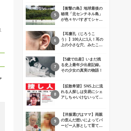
えが衝撃的すぎる！！
【衝撃の島】地球最後の
秘境「北センチネル島」
が色々ヤバすぎてシャレ
にならないレベル！
ス
【耳瘻孔（じろうこ
う）】100人に1人！耳の
上の小さな穴、みたこと
ありますか？
【5歳で出産】いまだ残
る史上最年少出産記録。
その少女の真実の物語！
ア
【拡散希望】SNS上に流
れる人探しは安易にシェ
アしちゃいけないって知
ってた！？
【洋服選びはママ】両親
の歪んだ想いによってバ
ービー人形として育てら