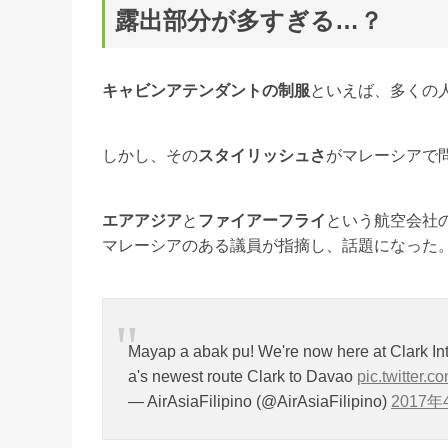
露出部分が多すぎる…？
キャビンアテンダントの制服
といえば、多くの
しかし、その
スタイリッシュさ
がマレーシアで
エアアジア
と
ファイアーフライ
という航空会社
マレーシアのある議員が指摘し、話題になった
Mayap a abak pu! We're now here at Clark Inter
a's newest route Clark to Davao
pic.twitter
— AirAsiaFilipino (@AirAsiaFilipino)
2017年