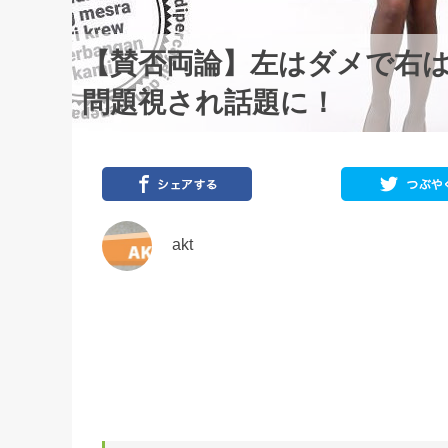
【賛否両論】左はダメで右は
問題視され話題に！
akt