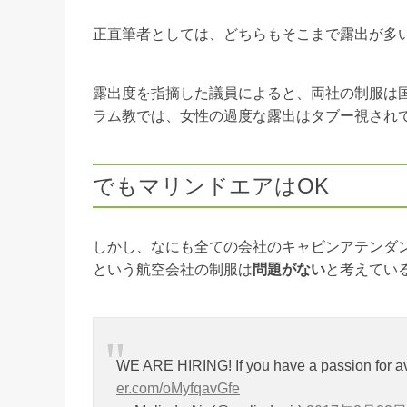
正直筆者としては、どちらもそこまで露出が多
露出度を指摘した議員によると、両社の制服は
ラム教では、女性の過度な露出はタブー視され
でもマリンドエアはOK
しかし、なにも全ての会社のキャビンアテンダ
という航空会社の制服は
問題がない
と考えてい
WE ARE HIRING! If you have a passion for avi
er.com/oMyfqavGfe