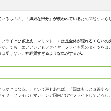
ているものの、
「繊細な部分」が覆われている
ため問題ないら
ーフライは
ひざ上丈
、マリンドエアは
足全体が隠れるくらいの
うか。でも、エアアジアもファイヤーフライも黒のタイツをは
象は受けない。
神経質すぎるような気がするが…
きっかけになる。」という声もあれば、「国はもっと改善する
ァイヤーフライは）マレーシア国内だけでフライトしているわ