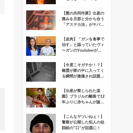
事で溶岩に飲み込まれる
映像が撮れたらしい！
【愛の共同作業】出産の
痛みを旦那と分かち合う
「アステカ法」がヤバす
ぎて男性陣ドン引き！
【皮肉】「ガンを食事で
治す」と謳っていたヴィ
ーガンのYoutuberがガ
ンで亡くなる
【今度こそガチか！？】
、
幽霊が家の中に入ってく
る瞬間が激撮され話題
に！
【出産が禁じられた楽
園】ブラジルの離島で12
年ぶりに赤ちゃんが誕生
するハプニング発生！
【こんなヤツいねぇ！】
警察が公開した犯人の似
顔絵の”口”が話題に！