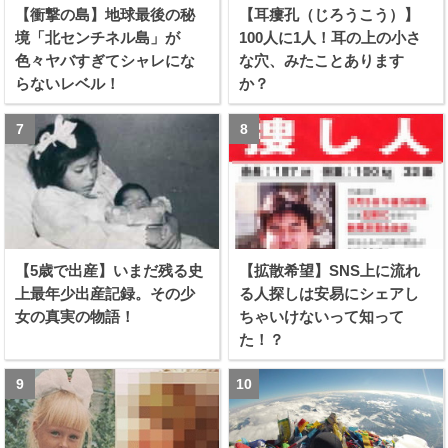
【衝撃の島】地球最後の秘
【耳瘻孔（じろうこう）】
境「北センチネル島」が
100人に1人！耳の上の小さ
色々ヤバすぎてシャレにな
な穴、みたことあります
らないレベル！
か？
【5歳で出産】いまだ残る史
【拡散希望】SNS上に流れ
上最年少出産記録。その少
る人探しは安易にシェアし
女の真実の物語！
ちゃいけないって知って
た！？