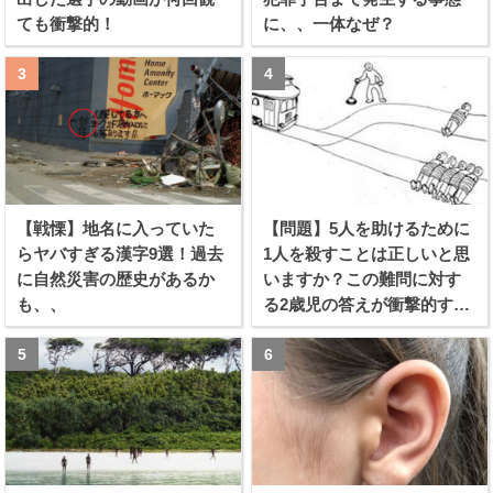
ても衝撃的！
に、、一体なぜ？
【戦慄】地名に入っていた
【問題】5人を助けるために
らヤバすぎる漢字9選！過去
1人を殺すことは正しいと思
に自然災害の歴史があるか
いますか？この難問に対す
も、、
る2歳児の答えが衝撃的すぎ
る！！