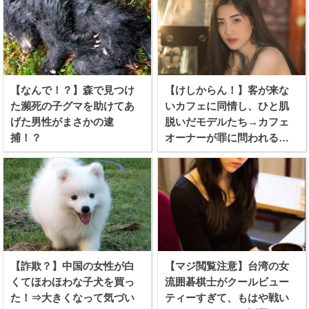
【なんで！？】森で見つけ
【けしからん！】客が来な
た瀕死の子グマを助けてあ
いカフェに同情し、ひと肌
げた男性がまさかの逮
脱いだモデルたち→カフェ
捕！？
オーナーが罪に問われる事
態に！
【詐欺？】中国の女性が白
【マジ閲覧注意】台湾の女
くてほわほわな子犬を買っ
流囲碁棋士がクールビュー
た！⇒大きくなって気づい
ティーすぎて、もはや戦い