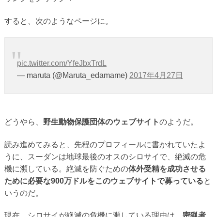
すると、次のようなページに。
pic.twitter.com/YfeJbxTrdL
— maruta (@Maruta_edamame)
2017年4月27日
どうやら、
野生動物保護団体のウェブサイト
のようだ。
読み進めてみると、先程のプロフィールに書かれていたよ
うに、スーダンは地球最後のオスのシロサイで、絶滅の危
機に瀕している。絶滅を防ぐための
体外受精を成功させる
ために必要な900万ドルをこのウェブサイトで募っている
と
いうのだ。
現在、シロサイが絶滅の危機に瀕している理由は、
密猟者