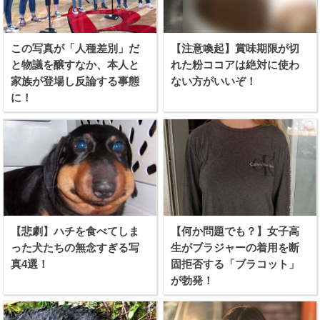
この写真が「人種差別」だ
【注意喚起】賞味期限が切
と物議を醸すなか、本人と
れた粉ココアは絶対に使わ
家族が登場し反論する事態
ない方がいいぞ！
に！
【悲劇】ハチを食べてしま
【何か問題でも？】女子高
った犬たちの無念すぎる写
生がブラジャーの着用を断
真4選！
固拒否する「ブラコット」
が勃発！