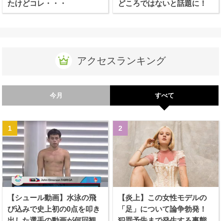
たけどコレ・・・
どころではないと話題に！
アクセスランキング
今月
すべて
【シュール動画】水泳の飛
【炎上】この女性モデルの
び込みで史上初の0点を叩き
「足」について論争勃発！
出した選手の動画が何回観
犯罪予告まで発生する事態