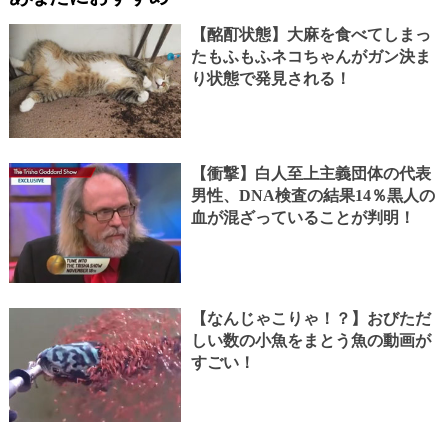
【酩酊状態】大麻を食べてしまっ
たもふもふネコちゃんがガン決ま
り状態で発見される！
【衝撃】白人至上主義団体の代表
男性、DNA検査の結果14％黒人の
血が混ざっていることが判明！
【なんじゃこりゃ！？】おびただ
しい数の小魚をまとう魚の動画が
すごい！