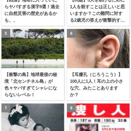
らヤバすぎる漢字9選！過去
1人を殺すことは正しいと思
に自然災害の歴史があるか
いますか？この難問に対す
も、、
る2歳児の答えが衝撃的すぎ
る！！
【衝撃の島】地球最後の秘
【耳瘻孔（じろうこう）】
境「北センチネル島」が
100人に1人！耳の上の小さ
色々ヤバすぎてシャレにな
な穴、みたことあります
らないレベル！
か？