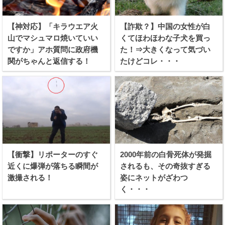
【神対応】「キラウエア火
【詐欺？】中国の女性が白
山でマシュマロ焼いていい
くてほわほわな子犬を買っ
ですか」アホ質問に政府機
た！⇒大きくなって気づい
関がちゃんと返信する！
たけどコレ・・・
【衝撃】リポーターのすぐ
2000年前の白骨死体が発掘
近くに爆弾が落ちる瞬間が
されるも、その奇抜すぎる
激撮される！
姿にネットがざわつ
く・・・