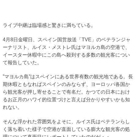
ライブ中継は臨場感と驚きに満ちている。
4月8日金曜日、スペイン国営放送「TVE」のベテランジャ
ーナリスト、ルイス・メストレ氏はマヨルカ島の空港で、
イースター休暇中にこの島へ殺到する多数の観光客につい
て報告していた。
”マヨルカ島”はスペインにある世界有数の観光地である。長
期休暇ともなればスペインのみならず、ヨーロッパ各国か
ら観光客が押し寄せることで有名だ。かつての日本におけ
るお正月のハワイ的位置づけと言えば分かりやすいかも知
れない。
そんな浮かれた雰囲気をよそに、ルイス氏はベテランらし
く落ち着いた様子で空港が直面している膨大な観光客の処
理について真面目にレポートしていたのだが・・