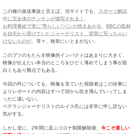
この種の放送事故と言えば、当サイトでも、
スポーツ解説
中に完全体のチンチンが描写される！
、
お料理番組で実に”男らしい”パンが焼きあがる
、
BBCの取材
を自宅から受けていたジャーナリスト、背景に写っちゃい
けないものが
、等々、枚挙にいとまがない。
このブツのもたらす映像的インパクトはあまりに大きく、
映像が伝えたい本当のところをひどく薄めてしまう事が面
白くもあり難点でもある。
今回の件についても、映像を見ていた視聴者はこの珍事に
よりレポートの内容はすべて頭から吹き飛んでいってしま
ったに違いない。
ベテランジャーナリストのルイス氏には非常に申し訳ない
気がする。
しかし逆に、2年間に及ぶコロナ制限解除後、
今こそ楽しい