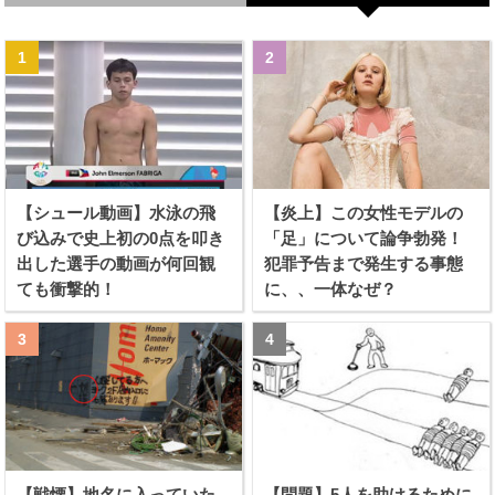
【シュール動画】水泳の飛
【炎上】この女性モデルの
び込みで史上初の0点を叩き
「足」について論争勃発！
出した選手の動画が何回観
犯罪予告まで発生する事態
ても衝撃的！
に、、一体なぜ？
【戦慄】地名に入っていた
【問題】5人を助けるために