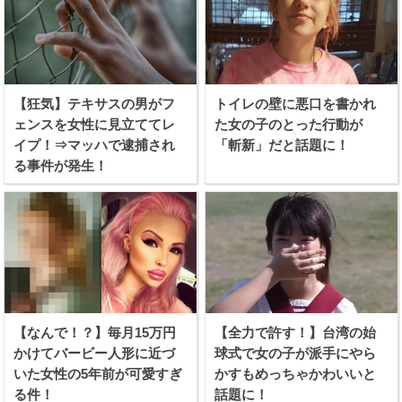
【狂気】テキサスの男がフ
トイレの壁に悪口を書かれ
ェンスを女性に見立ててレ
た女の子のとった行動が
イプ！⇒マッハで逮捕され
「斬新」だと話題に！
る事件が発生！
【なんで！？】毎月15万円
【全力で許す！】台湾の始
かけてバービー人形に近づ
球式で女の子が派手にやら
いた女性の5年前が可愛すぎ
かすもめっちゃかわいいと
る件！
話題に！