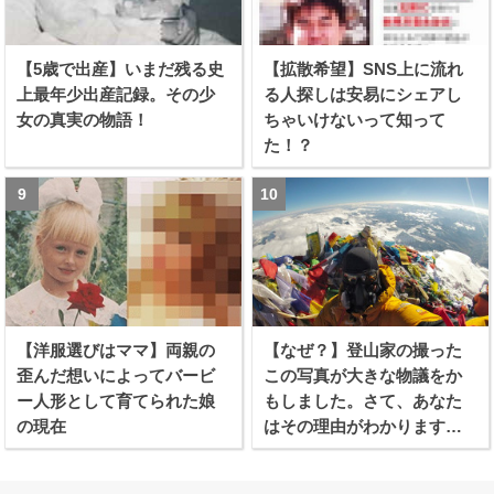
【5歳で出産】いまだ残る史
【拡散希望】SNS上に流れ
上最年少出産記録。その少
る人探しは安易にシェアし
女の真実の物語！
ちゃいけないって知って
た！？
【洋服選びはママ】両親の
【なぜ？】登山家の撮った
歪んだ想いによってバービ
この写真が大きな物議をか
ー人形として育てられた娘
もしました。さて、あなた
の現在
はその理由がわかります
か？