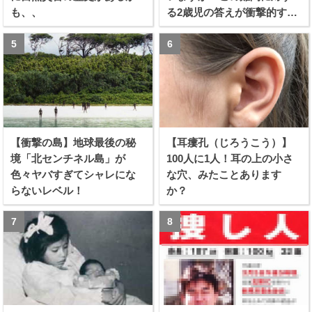
も、、
る2歳児の答えが衝撃的すぎ
る！！
【衝撃の島】地球最後の秘
【耳瘻孔（じろうこう）】
境「北センチネル島」が
100人に1人！耳の上の小さ
色々ヤバすぎてシャレにな
な穴、みたことあります
らないレベル！
か？