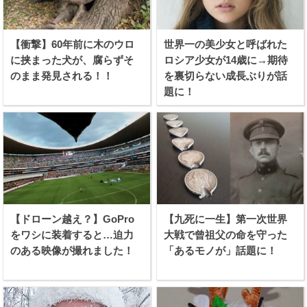
【衝撃】60年前に木のウロ
世界一の美少女と呼ばれた
に挟まった犬が、腐らずそ
ロシア少女が14歳に→期待
のまま発見される！！
を裏切らない成長ぶりが話
題に！
【ドローン越え？】GoPro
【九死に一生】第一次世界
をワシに装着すると…迫力
大戦で曾祖父の命を守った
のある映像が撮れました！
「あるモノが」話題に！