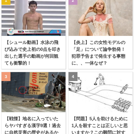
【シュール動画】水泳の飛
【炎上】この女性モデルの
び込みで史上初の0点を叩き
「足」について論争勃発！
出した選手の動画が何回観
犯罪予告まで発生する事態
ても衝撃的！
に、、一体なぜ？
【戦慄】地名に入っていた
【問題】5人を助けるために
らヤバすぎる漢字9選！過去
1人を殺すことは正しいと思
に自然災害の歴史があるか
いますか？この難問に対す