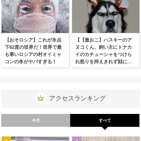
【おそロシア】これが氷点
【【激おこ】ハスキーのア
下62度の世界だ！世界で最
ヌコくん、飼い主にトナカ
も寒いロシアの村オイミャ
イのカチューシャをつけら
コンの冬がヤバすぎる！
れ怒りを抑えきれず顔に出
てしまう！
アクセスランキング
今月
すべて