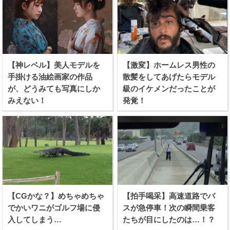
【神レベル】美人モデルを
【激変】ホームレス男性の
手掛ける油絵画家の作品
散髪をしてあげたらモデル
が、どうみても写真にしか
級のイケメンだったことが
みえない！
発覚！
【CGかな？】めちゃめちゃ
【拍手喝采】高速道路でバ
でかいワニがゴルフ場に侵
スが急停車！次の瞬間乗客
入してしまう…
たちが目にしたのは…！？