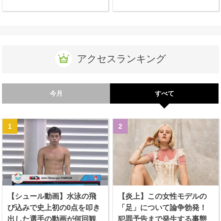
アクセスランキング
今月
すべて
【シュール動画】水泳の飛
【炎上】この女性モデルの
び込みで史上初の0点を叩き
「足」について論争勃発！
出した選手の動画が何回観
犯罪予告まで発生する事態