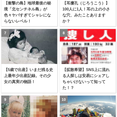
【衝撃の島】地球最後の秘
【耳瘻孔（じろうこう）】
境「北センチネル島」が
100人に1人！耳の上の小さ
色々ヤバすぎてシャレにな
な穴、みたことあります
らないレベル！
か？
【5歳で出産】いまだ残る史
【拡散希望】SNS上に流れ
上最年少出産記録。その少
る人探しは安易にシェアし
女の真実の物語！
ちゃいけないって知って
た！？