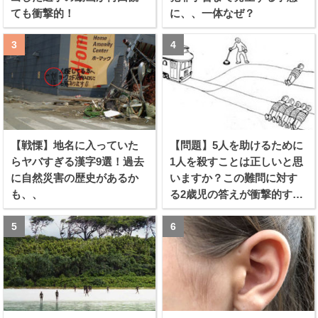
ても衝撃的！
に、、一体なぜ？
【戦慄】地名に入っていた
【問題】5人を助けるために
らヤバすぎる漢字9選！過去
1人を殺すことは正しいと思
に自然災害の歴史があるか
いますか？この難問に対す
も、、
る2歳児の答えが衝撃的すぎ
る！！