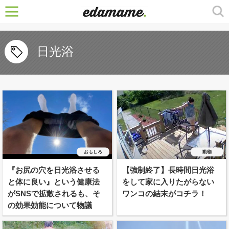
日光浴
おもしろ
動物
『お尻の穴を日光浴させる
【強制終了】長時間日光浴
と体に良い』という健康法
をして家に入りたがらない
がSNSで拡散されるも、そ
ワンコの結末がコチラ！
の効果効能について物議