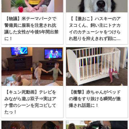
【物議】米テーマパークで
【【激おこ】ハスキーのア
警備員に服装を注意され抗
ヌコくん、飼い主にトナカ
議した女性が今後5年間出禁
イのカチューシャをつけら
に！
れ怒りを抑えきれず顔に出
てしまう！
【キュン死動画】テレビを
【衝撃】赤ちゃんがベッド
みながら遊ぶ双子⇒実はア
の柵をすり抜ける瞬間が激
ナ雪のシーンを完コピして
撮され話題に！
たっ！