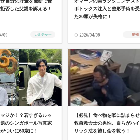
子が自分の貯金を無断で使
オマーンの美ラクダコンテスト
を拒否した父親を訴える！
ボトックス注入と整形手術を受
た20頭が失格に！
4/09
カルチャー
2026/04/08
動物
】マジか！？若すぎるルッ
【必見】食べ物を喉に詰まらせ
話題のシンガポール写真家
救急救命士の男性、自らがハイ
がついに60歳に！
リック法を施し命を救う！