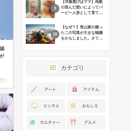
【洋服選びはママ】両親
の歪んだ想いによってバ
ービー人形として育てら
れた娘の現在
【なぜ？】登山家の撮っ
たこの写真が大きな物議
をかもしました。さて、
あなたはその理由がわか
ス認
りますか？
が
カテゴリ
ャー