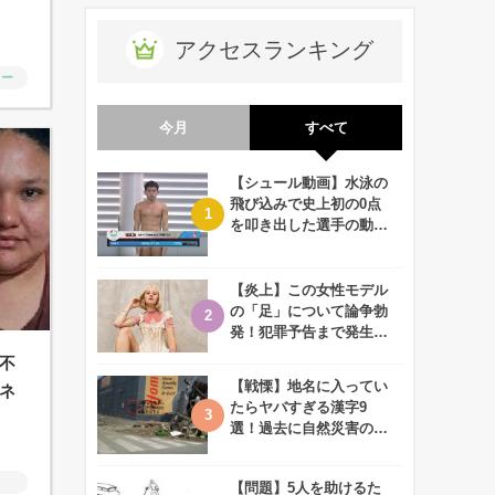
アクセスランキング
ャー
今月
すべて
【シュール動画】水泳の
飛び込みで史上初の0点
を叩き出した選手の動画
が何回観ても衝撃的！
【炎上】この女性モデル
の「足」について論争勃
発！犯罪予告まで発生す
る事態に、、一体なぜ？
不
【戦慄】地名に入ってい
ネ
たらヤバすぎる漢字9
選！過去に自然災害の歴
史があるかも、、
【問題】5人を助けるた