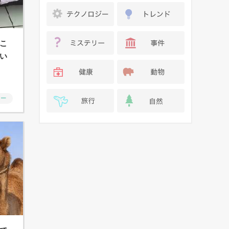
こ
い
ャー