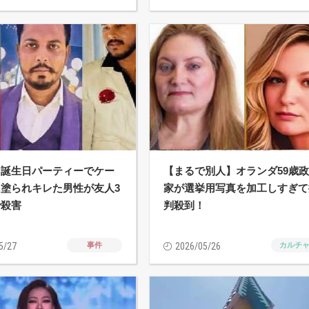
】誕生日パーティーでケー
【まるで別人】オランダ59歳
塗られキレた男性が友人3
家が選挙用写真を加工しすぎて
で殺害
判殺到！
5/27
事件
2026/05/26
カルチ