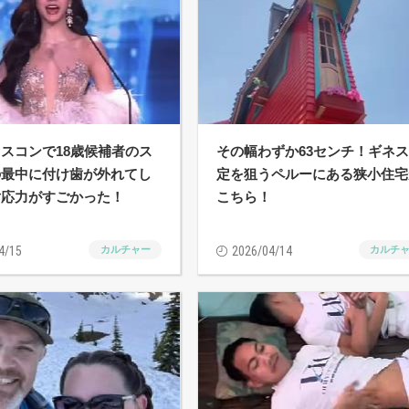
スコンで18歳候補者のス
その幅わずか63センチ！ギネ
の最中に付け歯が外れてし
定を狙うペルーにある狭小住宅
対応力がすごかった！
こちら！
4/15
カルチャー
2026/04/14
カルチ