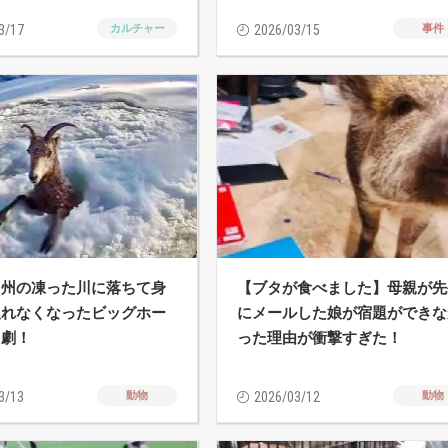
3/17
カルチャー
2026/03/15
事件
ド州の凍った川に落ちて身
【ブタが食べました】母親が先
取れなくなったビッグホー
にメールした娘が宿題ができな
出劇！
った理由が衝撃すぎた！
3/13
動物
2026/03/12
動物