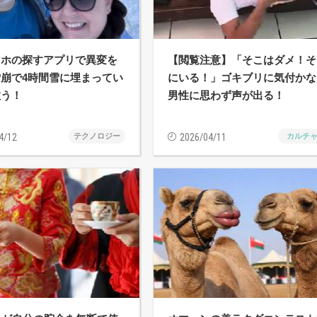
マホの探すアプリで異変を
【閲覧注意】「そこはダメ！そ
崩で4時間雪に埋まってい
にいる！」ゴキブリに気付かな
救う！
男性に思わず声が出る！
4/12
テクノロジー
2026/04/11
カルチ