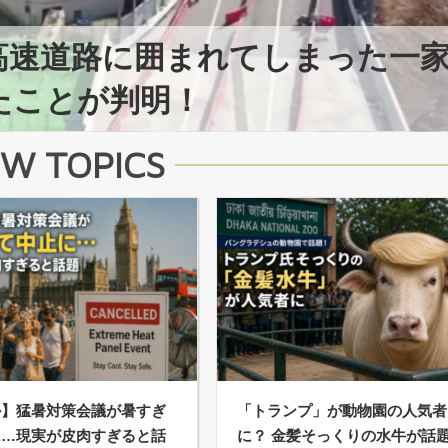
高速道路に囲まれてしまった一
たことが判明！
W TOPICS
か】猛暑対策会議が暑すぎ
「トランプ」が動物園の人気者
に…現実が皮肉すぎると話
に？ 金髪そっくりの水牛が話