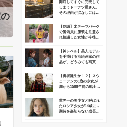
開店してすぐに完売して
しまうドーナツ屋さん、
その理由が涙なしには聞
家の
【なぜそれを選んだ】テキ
けないと話題に！
装でやってきた人物に叱責
【物議】米テーマパーク
で警備員に服装を注意さ
れ抗議した女性が今後5
年間出禁に！
【神レベル】美人モデル
を手掛ける油絵画家の作
品が、どうみても写真に
しかみえない！
【勇者誕生か！？】スウ
ェーデンの8歳の少女が
湖から1500年前の戦士の
剣を引き抜く！
世界一の美少女と呼ばれ
たロシア少女が14歳に→
期待を裏切らない成長ぶ
りが話題に！
題