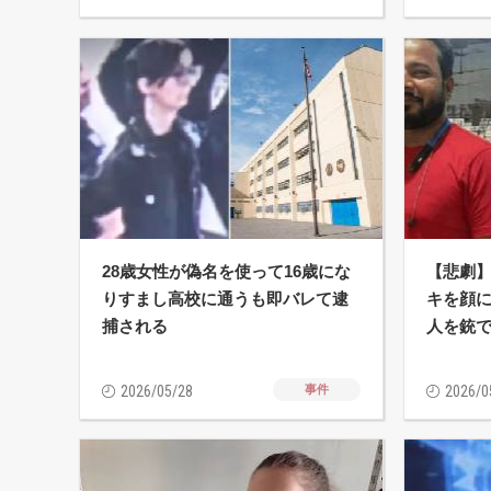
28歳女性が偽名を使って16歳にな
【悲劇
りすまし高校に通うも即バレて逮
キを顔に
捕される
人を銃
2026/05/28
事件
2026/0