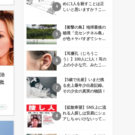
めに1人を殺すことは正
しいと思いますか？この
難問に対する2歳児の答
えが衝撃的すぎる！！
【衝撃の島】地球最後の
秘境「北センチネル島」
が色々ヤバすぎてシャレ
にならないレベル！
【耳瘻孔（じろうこ
う）】100人に1人！耳の
上の小さな穴、みたこと
ありますか？
政治
【5歳で出産】いまだ残
批
る史上最年少出産記録。
その少女の真実の物語！
ャー
【拡散希望】SNS上に流
れる人探しは安易にシェ
アしちゃいけないって知
ってた！？