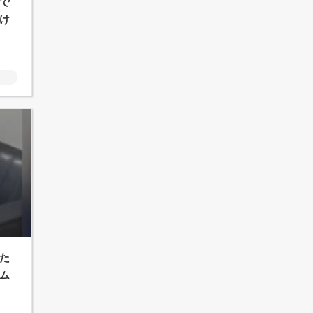
で
け
た
ム