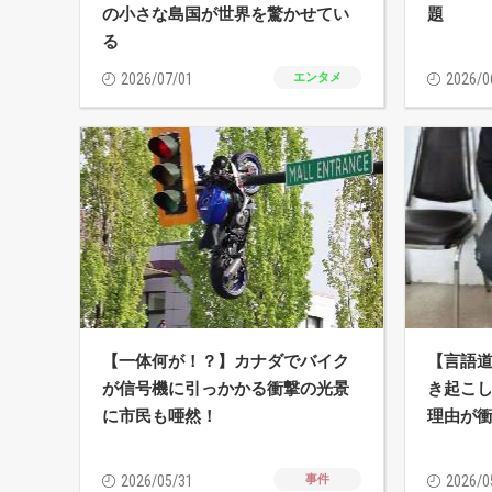
の小さな島国が世界を驚かせてい
題
る
2026/07/01
エンタメ
2026/0
【一体何が！？】カナダでバイク
【言語
が信号機に引っかかる衝撃の光景
き起こし
に市民も唖然！
理由が
2026/05/31
事件
2026/0