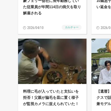
豪フェリー会社に長年勤務してい
10歳息
た従業員が年間114日の病欠を取り
い返金
解雇される
2026/04/10
カルチャー
2026/0
料理に毛が入っていたと支払いを
【還暦
拒否！父親が脇毛を皿に置く様子
クスで
が監視カメラに捉えられていた！
兼モデル