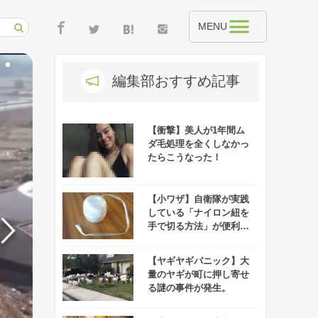
MENU
編集部おすすめ記事
【衝撃】美人が1年間ム
ダ毛処理を全くしなかっ
たらこうなった！
【小ワザ】自衛隊が実践
している「ナイロン紐を
手で切る方法」が便利で
ゴミ捨て捗る！！
【ヤギヤギパニック】大
量のヤギが町に押し寄せ
る謎の事件が発生。