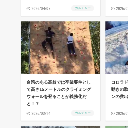
2026/04/07
カルチャー
2026/0
台湾のある高校では卒業要件とし
コロラ
て高さ15メートルのクライミング
動きの
ウォールを登ることが義務化だ
ンの救
と！？
2026/03/14
カルチャー
2026/0