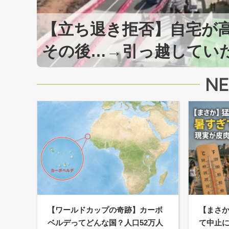
て到
【立ち退き拒否】自宅が
その後…→引っ越してい
NE
【ワールドカップの奇跡】カーボ
【まさ
ベルデってどんな国？人口52万人
て中止