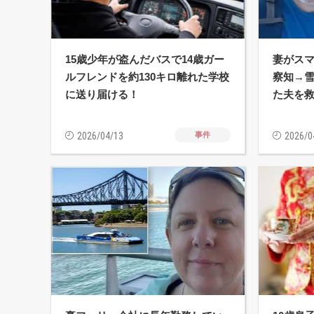
15歳少年が盗んだバスで14歳ガー
妻がス
ルフレンドを約130キロ離れた学校
察知→雪
に送り届ける！
た夫を
2026/04/13
事件
2026/0