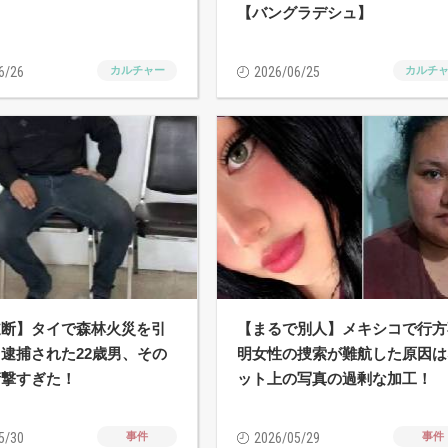
【バングラデシュ】
6/26
カルチャー
2026/06/25
カルチ
道断】タイで森林火災を引
【まるで別人】メキシコで行方
逮捕された22歳男、その
明女性の捜索が難航した原因は
衝撃すぎた！
ット上の写真の過剰な加工！
5/30
事件
2026/05/29
事件