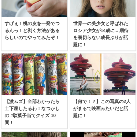
すげぇ！桃の皮を一発でつ
世界一の美少女と呼ばれた
るんっ！と剥く方法がある
ロシア少女が14歳に→期待
らしいのでやってみたぞ！
を裏切らない成長ぶりが話
題に！
【激ムズ】全部わかったら
【何で！？】この写真の2人
土下座したるわ！なつかし
がまるで映画みたいだと話
の #駄菓子当てクイズ 10
題に！
問！