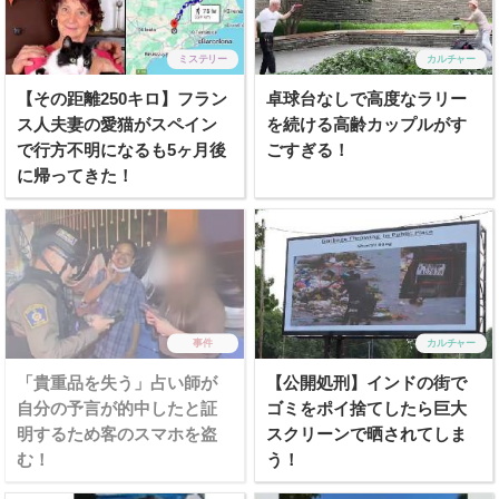
ミステリー
カルチャー
【その距離250キロ】フラン
卓球台なしで高度なラリー
ス人夫妻の愛猫がスペイン
を続ける高齢カップルがす
で行方不明になるも5ヶ月後
ごすぎる！
に帰ってきた！
事件
カルチャー
「貴重品を失う」占い師が
【公開処刑】インドの街で
自分の予言が的中したと証
ゴミをポイ捨てしたら巨大
明するため客のスマホを盗
スクリーンで晒されてしま
む！
う！