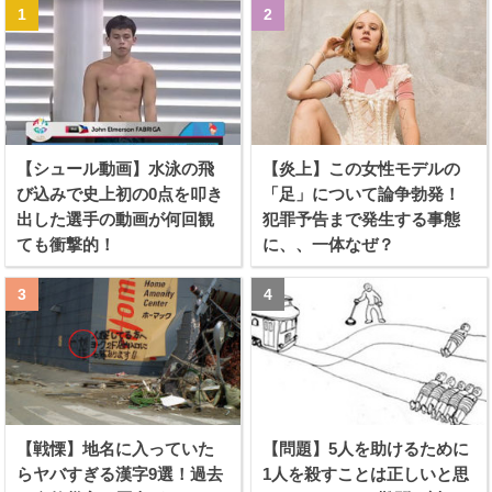
【シュール動画】水泳の飛
【炎上】この女性モデルの
び込みで史上初の0点を叩き
「足」について論争勃発！
出した選手の動画が何回観
犯罪予告まで発生する事態
ても衝撃的！
に、、一体なぜ？
【戦慄】地名に入っていた
【問題】5人を助けるために
らヤバすぎる漢字9選！過去
1人を殺すことは正しいと思