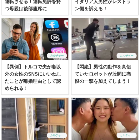
運転させる！運転免許を持
イタリア人男性がレストラ
つ母親は後部座席に…
ン側を訴える！
カルチャー
カルチャー
【異例】トルコで夫が妻以
【悶絶】男性の動作を真似
外の女性のSNSにいいねし
ていたロボットが股間に痛
たことが離婚理由として認
恨の一撃を加えてしまう！
められる！
カルチャー
カルチャー