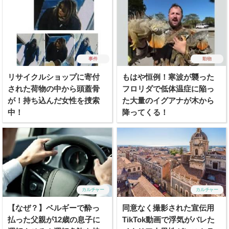
事件
動物
リサイクルショップに寄付
もはや恒例！寒波が襲った
された荷物の中から頭蓋骨
フロリダで低体温症に陥っ
が！持ち込んだ女性を捜索
た大量のイグアナが木から
中！
降ってくる！
カルチャー
カルチャー
【なぜ？】ベルギーで酔っ
同意なく撮影された宣伝用
払った父親が12歳の息子に
TikTok動画で浮気がバレた