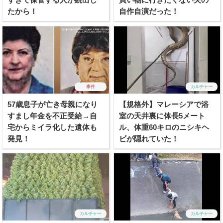
たから！
自作自演だった！
事件
カルチャー
57歳息子が亡き母親になり
【規格外】マレーシアで浴
すまし年金を不正受給→自
室の天井裏に体長5メート
宅からミイラ化した遺体も
ル、体重60キロのニシキヘ
発見！
ビが隠れていた！
カルチャー
カルチャー