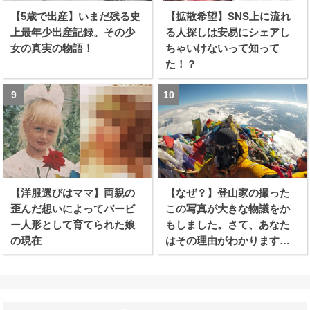
【5歳で出産】いまだ残る史
【拡散希望】SNS上に流れ
上最年少出産記録。その少
る人探しは安易にシェアし
女の真実の物語！
ちゃいけないって知って
た！？
【洋服選びはママ】両親の
【なぜ？】登山家の撮った
歪んだ想いによってバービ
この写真が大きな物議をか
ー人形として育てられた娘
もしました。さて、あなた
の現在
はその理由がわかります
か？