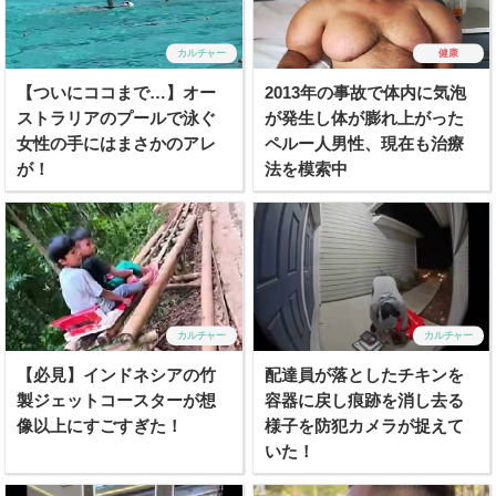
カルチャー
健康
【ついにココまで…】オー
2013年の事故で体内に気泡
ストラリアのプールで泳ぐ
が発生し体が膨れ上がった
女性の手にはまさかのアレ
ペルー人男性、現在も治療
が！
法を模索中
カルチャー
カルチャー
【必見】インドネシアの竹
配達員が落としたチキンを
製ジェットコースターが想
容器に戻し痕跡を消し去る
像以上にすごすぎた！
様子を防犯カメラが捉えて
いた！