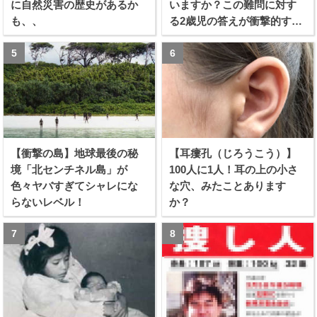
に自然災害の歴史があるか
いますか？この難問に対す
も、、
る2歳児の答えが衝撃的すぎ
る！！
【衝撃の島】地球最後の秘
【耳瘻孔（じろうこう）】
境「北センチネル島」が
100人に1人！耳の上の小さ
色々ヤバすぎてシャレにな
な穴、みたことあります
らないレベル！
か？