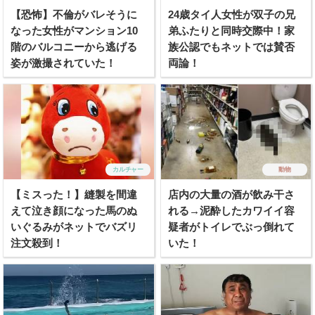
【恐怖】不倫がバレそうに
24歳タイ人女性が双子の兄
なった女性がマンション10
弟ふたりと同時交際中！家
階のバルコニーから逃げる
族公認でもネットでは賛否
姿が激撮されていた！
両論！
カルチャー
動物
【ミスった！】縫製を間違
店内の大量の酒が飲み干さ
えて泣き顔になった馬のぬ
れる→泥酔したカワイイ容
いぐるみがネットでバズリ
疑者がトイレでぶっ倒れて
注文殺到！
いた！