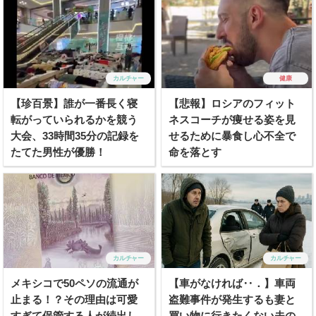
カルチャー
健康
【珍百景】誰が一番長く寝
【悲報】ロシアのフィット
転がっていられるかを競う
ネスコーチが痩せる姿を見
大会、33時間35分の記録を
せるために暴食し心不全で
たてた男性が優勝！
命を落とす
カルチャー
カルチャー
メキシコで50ペソの流通が
【車がなければ‥．】車両
止まる！？その理由は可愛
盗難事件が発生するも妻と
すぎて保管する人が続出し
買い物に行きたくない夫の