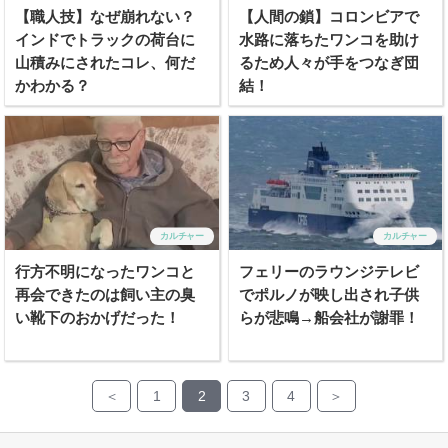
【職人技】なぜ崩れない？
【人間の鎖】コロンビアで
インドでトラックの荷台に
水路に落ちたワンコを助け
山積みにされたコレ、何だ
るため人々が手をつなぎ団
かわかる？
結！
カルチャー
カルチャー
行方不明になったワンコと
フェリーのラウンジテレビ
再会できたのは飼い主の臭
でポルノが映し出され子供
い靴下のおかげだった！
らが悲鳴→船会社が謝罪！
＜
1
2
3
4
＞