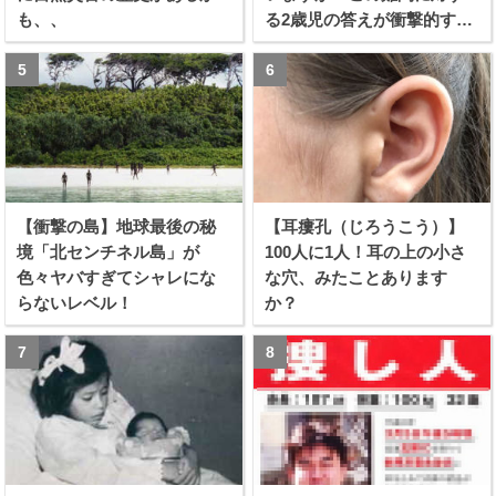
も、、
る2歳児の答えが衝撃的すぎ
る！！
【衝撃の島】地球最後の秘
【耳瘻孔（じろうこう）】
境「北センチネル島」が
100人に1人！耳の上の小さ
色々ヤバすぎてシャレにな
な穴、みたことあります
らないレベル！
か？