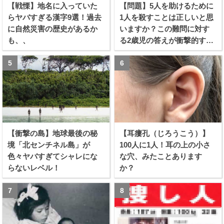
【戦慄】地名に入っていた
【問題】5人を助けるために
らヤバすぎる漢字9選！過去
1人を殺すことは正しいと思
に自然災害の歴史があるか
いますか？この難問に対す
も、、
る2歳児の答えが衝撃的すぎ
る！！
【衝撃の島】地球最後の秘
【耳瘻孔（じろうこう）】
境「北センチネル島」が
100人に1人！耳の上の小さ
色々ヤバすぎてシャレにな
な穴、みたことあります
らないレベル！
か？