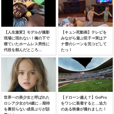
【人生激変】モデルが撮影
【キュン死動画】テレビを
現場に現れない！橋の下で
みながら遊ぶ双子⇒実はア
寝ていたホームレス男性に
ナ雪のシーンを完コピして
代役を頼んだところ…
たっ！
世界一の美少女と呼ばれた
【ドローン越え？】GoPro
ロシア少女が14歳に→期待
をワシに装着すると…迫力
を裏切らない成長ぶりが話
のある映像が撮れました！