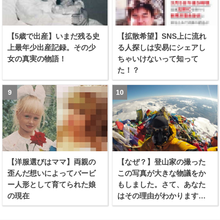
【5歳で出産】いまだ残る史
【拡散希望】SNS上に流れ
上最年少出産記録。その少
る人探しは安易にシェアし
女の真実の物語！
ちゃいけないって知って
た！？
【洋服選びはママ】両親の
【なぜ？】登山家の撮った
歪んだ想いによってバービ
この写真が大きな物議をか
ー人形として育てられた娘
もしました。さて、あなた
の現在
はその理由がわかります
か？