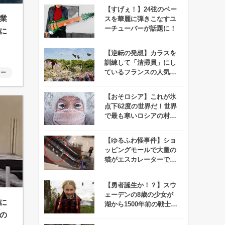
【すげぇ！】24弦のベー
業
スを華麗に弾きこなすユ
ーチューバーが話題に！
に
【逆転の発想】カラスを
訓練して「清掃員」にし
ているフランスの人気テ
ャー
ーマパークが話題に！
【おそロシア】これが氷
点下62度の世界だ！世界
で最も寒いロシアの村オ
イミャコンの冬がヤバす
ぎる！
【ゆるふわ怪事件】ショ
ッピングモールで大量の
猫がエスカレーターで降
りてくる事件が発生！
【勇者誕生か！？】スウ
ェーデンの8歳の少女が
に
湖から1500年前の戦士の
剣を引き抜く！
の