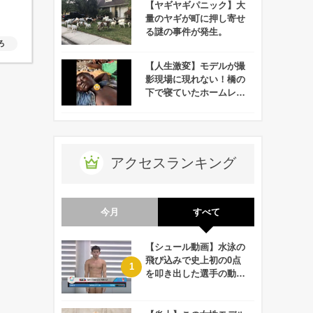
【ヤギヤギパニック】大
量のヤギが町に押し寄せ
る謎の事件が発生。
ろ
【人生激変】モデルが撮
影現場に現れない！橋の
下で寝ていたホームレス
男性に代役を頼んだとこ
ろ…
アクセスランキング
今月
すべて
【シュール動画】水泳の
飛び込みで史上初の0点
を叩き出した選手の動画
が何回観ても衝撃的！