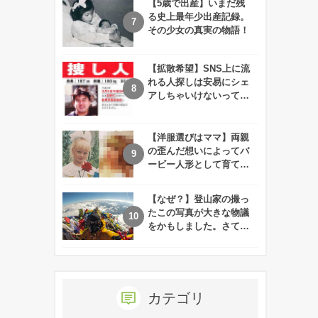
【5歳で出産】いまだ残
る史上最年少出産記録。
その少女の真実の物語！
【拡散希望】SNS上に流
れる人探しは安易にシェ
アしちゃいけないって知
ってた！？
【洋服選びはママ】両親
の歪んだ想いによってバ
ービー人形として育てら
れた娘の現在
【なぜ？】登山家の撮っ
たこの写真が大きな物議
をかもしました。さて、
あなたはその理由がわか
りますか？
カテゴリ