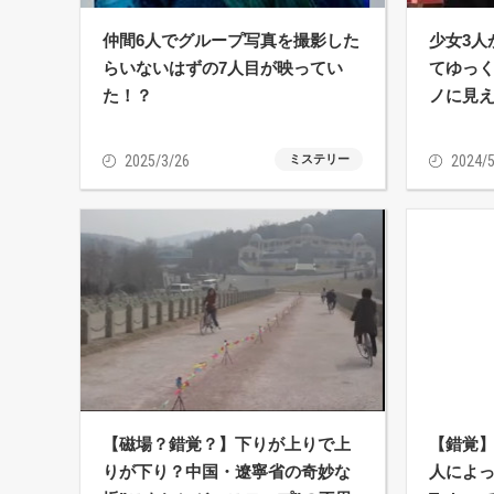
仲間6人でグループ写真を撮影した
少女3人
らいないはずの7人目が映ってい
てゆっ
た！？
ノに見
2025/3/26
ミステリー
2024/5
【磁場？錯覚？】下りが上りで上
【錯覚
りが下り？中国・遼寧省の奇妙な
人によ