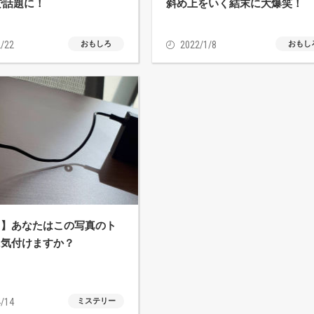
erで話題に！
斜め上をいく結末に大爆笑！
/22
おもしろ
2022/1/8
おもし
タ】あなたはこの写真のト
に気付けますか？
/14
ミステリー