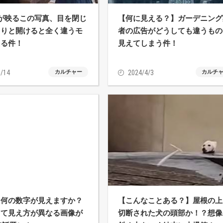
が映るこの写真、目を閉じ
【何に見える？】ガーデニング
くりと開けると全く違うモ
者の広告がどうしても違うもの
える件！
見えてしまう件！
/14
カルチャー
2024/4/3
カルチ
】何の数字が見えますか？
【こんなことある？】屋根の上
って見え方が異なる画像が
切断された犬の頭部か！？想像