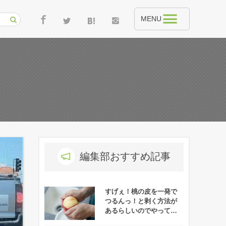
MENU
編集部おすすめ記事
すげぇ！桃の皮を一発で
つるんっ！と剥く方法が
あるらしいのでやってみ
たぞ！