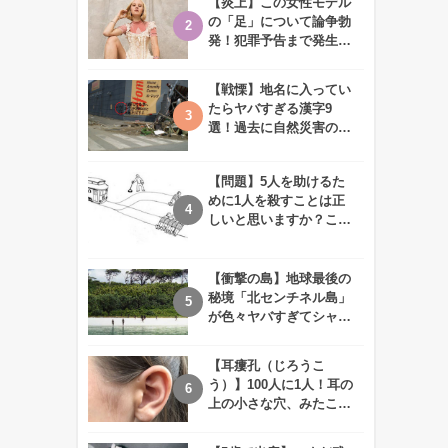
【炎上】この女性モデル
の「足」について論争勃
発！犯罪予告まで発生す
る事態に、、一体なぜ？
【戦慄】地名に入ってい
たらヤバすぎる漢字9
選！過去に自然災害の歴
史があるかも、、
【問題】5人を助けるた
めに1人を殺すことは正
しいと思いますか？この
難問に対する2歳児の答
えが衝撃的すぎる！！
【衝撃の島】地球最後の
秘境「北センチネル島」
が色々ヤバすぎてシャレ
にならないレベル！
【耳瘻孔（じろうこ
う）】100人に1人！耳の
上の小さな穴、みたこと
ありますか？