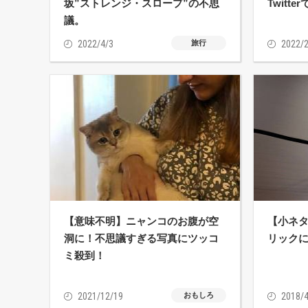
坂”ストレンジ・スロープ”の不思
Twitt
議。
2022/4/3
旅行
2022/2
【意味不明】ニャンコのお腹が空
【小ネ
洞に！不思議すぎる写真にツッコ
リック
ミ殺到！
2021/12/19
おもしろ
2018/4