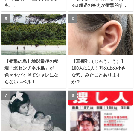
も、、
る2歳児の答えが衝撃的すぎ
る！！
【衝撃の島】地球最後の秘
【耳瘻孔（じろうこう）】
境「北センチネル島」が
100人に1人！耳の上の小さ
色々ヤバすぎてシャレにな
な穴、みたことあります
らないレベル！
か？