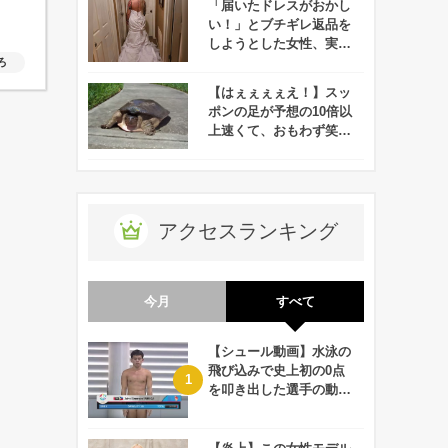
「届いたドレスがおかし
い！」とブチギレ返品を
しようとした女性、実は
勘違いだった件
ろ
【はぇぇぇぇえ！】スッ
ポンの足が予想の10倍以
上速くて、おもわず笑っ
てしまうレベル！
アクセスランキング
今月
すべて
【シュール動画】水泳の
飛び込みで史上初の0点
を叩き出した選手の動画
が何回観ても衝撃的！