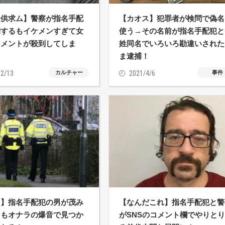
提供求ム】警察が指名手配
【カオス】犯罪者が検問で偽名
開するもイケメンすぎて女
使う→その名前が指名手配犯と
コメントが殺到してしま
姓同名でいろいろ勘違いされた
ま逮捕！
2/13
カルチャー
2021/4/6
事件
…】指名手配犯の男が茂み
【なんだこれ】指名手配犯と警
るもオナラの爆音で見つか
がSNSのコメント欄でやりと