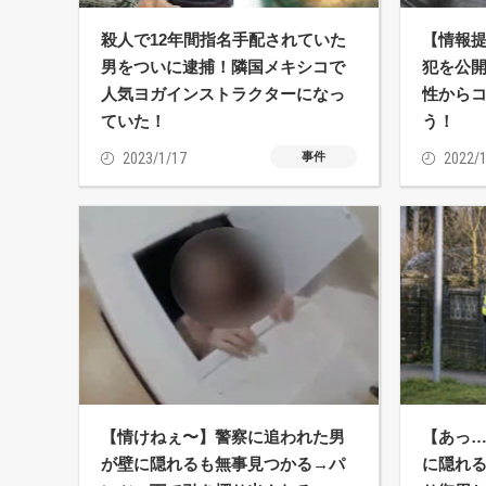
殺人で12年間指名手配されていた
【情報
男をついに逮捕！隣国メキシコで
犯を公
人気ヨガインストラクターになっ
性から
ていた！
う！
2023/1/17
事件
2022/1
【情けねぇ〜】警察に追われた男
【あっ
が壁に隠れるも無事見つかる→パ
に隠れ