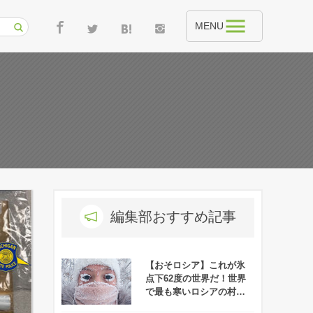
MENU
編集部おすすめ記事
【おそロシア】これが氷
点下62度の世界だ！世界
で最も寒いロシアの村オ
イミャコンの冬がヤバす