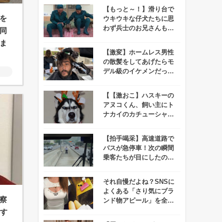
ぎる！
【もっと～！】滑り台で
を
ウキウキな仔犬たちに思
わず兵士のお兄さんもデ
同
レデレ＆メロメロ！
ま
【激変】ホームレス男性
の散髪をしてあげたらモ
デル級のイケメンだった
ことが発覚！
【【激おこ】ハスキーの
アヌコくん、飼い主にト
ナカイのカチューシャを
つけられ怒りを抑えきれ
ず顔に出てしまう！
【拍手喝采】高速道路で
バスが急停車！次の瞬間
乗客たちが目にしたの
は…！？
それ自慢だよね？SNSに
よくある「さり気にブラ
察
ンド物アピール」を全力
でぶった切るツイッター
りす
アカウントが話題に！