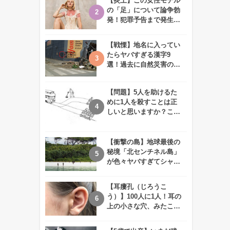
【炎上】この女性モデル
の「足」について論争勃
発！犯罪予告まで発生す
る事態に、、一体なぜ？
【戦慄】地名に入ってい
たらヤバすぎる漢字9
選！過去に自然災害の歴
史があるかも、、
【問題】5人を助けるた
めに1人を殺すことは正
しいと思いますか？この
難問に対する2歳児の答
えが衝撃的すぎる！！
【衝撃の島】地球最後の
秘境「北センチネル島」
が色々ヤバすぎてシャレ
にならないレベル！
【耳瘻孔（じろうこ
う）】100人に1人！耳の
上の小さな穴、みたこと
ありますか？