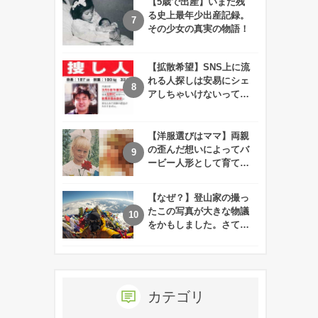
【5歳で出産】いまだ残
る史上最年少出産記録。
その少女の真実の物語！
【拡散希望】SNS上に流
れる人探しは安易にシェ
アしちゃいけないって知
ってた！？
【洋服選びはママ】両親
の歪んだ想いによってバ
ービー人形として育てら
れた娘の現在
【なぜ？】登山家の撮っ
たこの写真が大きな物議
をかもしました。さて、
あなたはその理由がわか
りますか？
カテゴリ