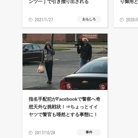
ンツ一丁で引き摺り出される
り御用
2021/1/27
おもしろ
2020/5
指名手配犯がFacebookで警察へ奇
想天外な挑戦状！⇒ちょっとイイ
ヤツで警官も唖然とする事態に！
2017/10/28
事件