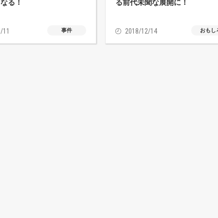
となる！
る前代未聞な展開に！
/11
事件
2018/12/14
おもし