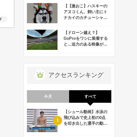
【【激おこ】ハスキーの
アヌコくん、飼い主にト
ナカイのカチューシャを
ド
つけられ怒りを抑えきれ
ず顔に出てしまう！
【ドローン越え？】
GoProをワシに装着する
と…迫力のある映像が撮
れました！
アクセスランキング
今月
すべて
【シュール動画】水泳の
飛び込みで史上初の0点
を叩き出した選手の動画
が何回観ても衝撃的！