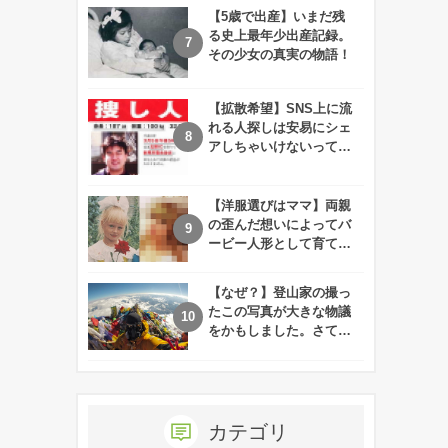
【5歳で出産】いまだ残
る史上最年少出産記録。
その少女の真実の物語！
【拡散希望】SNS上に流
れる人探しは安易にシェ
アしちゃいけないって知
ってた！？
【洋服選びはママ】両親
の歪んだ想いによってバ
ービー人形として育てら
れた娘の現在
【なぜ？】登山家の撮っ
たこの写真が大きな物議
をかもしました。さて、
あなたはその理由がわか
りますか？
カテゴリ