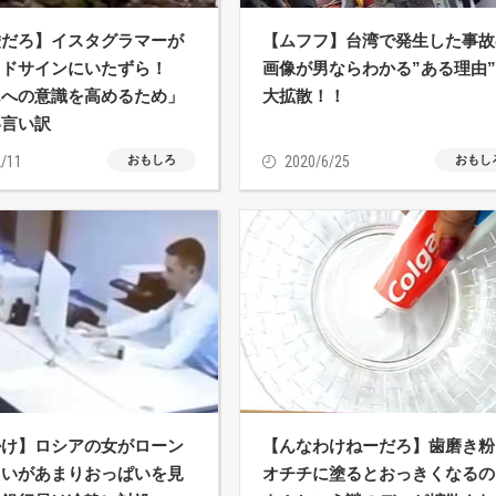
嘘だろ】イスタグラマーが
【ムフフ】台湾で発生した事故
ッドサインにいたずら！
画像が男ならわかる”ある理由
んへの意識を高めるため」
大拡散！！
い言い訳
/11
おもしろ
2020/6/25
おもし
掛け】ロシアの女がローン
【んなわけねーだろ】歯磨き粉
たいがあまりおっぱいを見
オチチに塗るとおっきくなるの