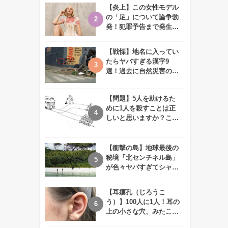
【炎上】この女性モデル
の「足」について論争勃
発！犯罪予告まで発生す
る事態に、、一体なぜ？
【戦慄】地名に入ってい
たらヤバすぎる漢字9
選！過去に自然災害の歴
史があるかも、、
【問題】5人を助けるた
めに1人を殺すことは正
しいと思いますか？この
難問に対する2歳児の答
えが衝撃的すぎる！！
【衝撃の島】地球最後の
秘境「北センチネル島」
が色々ヤバすぎてシャレ
にならないレベル！
【耳瘻孔（じろうこ
う）】100人に1人！耳の
上の小さな穴、みたこと
ありますか？