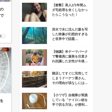
【衝撃】美人が1年間ム
の
ダ毛処理を全くしなかっ
たらこうなった！
”で
洪水で水に沈んだ森を写
した映像が幻想的すぎる
ろ
と世界中で話題
に・・・！
【物議】米テーマパーク
で警備員に服装を注意さ
れ抗議した女性が今後5
年間出禁に！
開店してすぐに完売して
しまうドーナツ屋さん、
その理由が涙なしには聞
けないと話題に！
【小ワザ】自衛隊が実践
している「ナイロン紐を
を
手で切る方法」が便利で
ゴミ捨て捗る！！