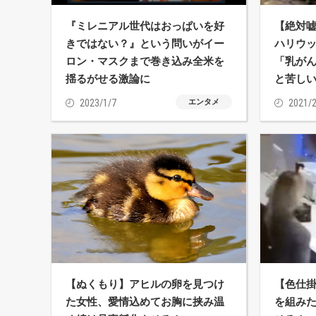
『ミレニアル世代はおっぱいを好
【絶対
きではない？』という問いがイー
ハリウ
ロン・マスクまで巻き込み全米を
「乳が
揺るがせる激論に
と苦し
2023/1/7
エンタメ
2021/2
【ぬくもり】アヒルの卵を見つけ
【色仕
た女性、愛情込めてお胸に挟み温
を組み