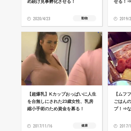
め続け見事孵化させる！
せる！
2020/4/23
動物
2019/2
【超爆乳】Kカップおっぱいに人生
【ムフ
を台無しにされた23歳女性、乳房
ごはん
縮小手術のため資金を募る！
プ！⇒
2017/11/16
健康
2017/1