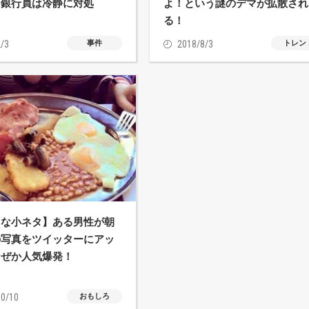
⇒銀行員は冷静に対処
よ！という謎のデマが拡散され
る！
/3
事件
2018/8/3
トレン
フな小ネタ】ある男性が朝
の写真をツイッターにアッ
なぜか人気爆発！
0/10
おもしろ