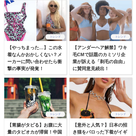
トレンド
トレンド
【やっちまった…】この水
【アンダーヘア解禁】ワキ
着なんかおかしくない？メ
毛CMで話題のカミソリ企
ーカーに問い合わせたら衝
業が訴える「剃毛の自由」
撃の事実が発覚！
に賛同意見続出！
トレンド
トレンド
【胃腸がタピる】お腹に大
【意外と人気？】日本の招
量のタピオカが滞留！中国
き猫をパロった下着がイギ