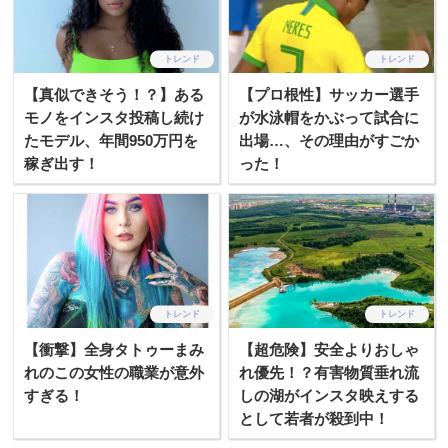
トレンド
トレンド
【真似できそう！？】ある
【プロ根性】サッカー選手
モノをインスタ投稿し続け
が水泳帽をかぶって試合に
たモデル、年間950万円を
出場…、その理由がすごか
稼ぎ出す！
った！
トレンド
トレンド
【衝撃】全身タトゥーまみ
【超危険】安全よりおしゃ
れのこの女性の職業が意外
れ優先！？有害物質垂れ流
すぎる！
しの湖がインスタ映えする
として若者が殺到中！