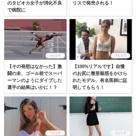
のタピオカ女子が消化不良
リスで発売される！
で病院に
トレンド
トレンド
【その発想はなかった】激
【100%リアルです】自慢
闘の末、ゴール前でスーパ
のお尻に整形疑惑をかけら
ーマンのようにダイブした
れたモデル、有名医師に証
選手の結果はいかに！？
明してもらう！
トレンド
トレンド