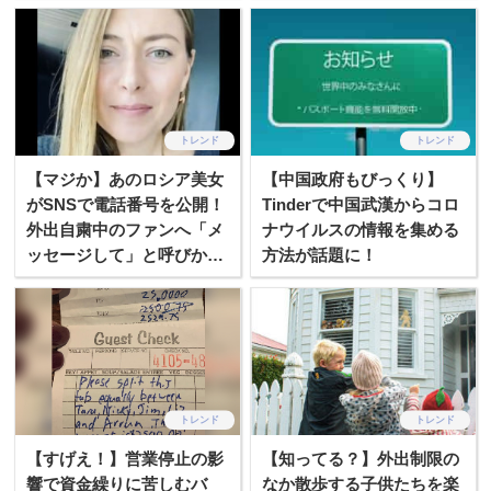
トレンド
トレンド
【マジか】あのロシア美女
【中国政府もびっくり】
がSNSで電話番号を公開！
Tinderで中国武漢からコロ
外出自粛中のファンへ「メ
ナウイルスの情報を集める
ッセージして」と呼びかけ
方法が話題に！
る
トレンド
トレンド
【すげえ！】営業停止の影
【知ってる？】外出制限の
響で資金繰りに苦しむバ
なか散歩する子供たちを楽