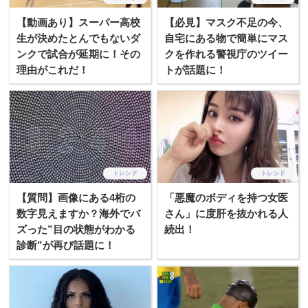
【動画あり】スーパー高校
【必見】マスク不足の今、
生が決めたとんでもないダ
自宅にある物で簡単にマス
ンクで試合が延期に！その
クを作れる警視庁のツイー
理由がこれだ！
トが話題に！
トレンド
トレンド
【質問】画像にある4桁の
「悪魔のボディを持つ女医
数字見えますか？海外でバ
さん」に度肝を抜かれる人
ズった”目の状態がわかる
続出！
診断”が再び話題に！