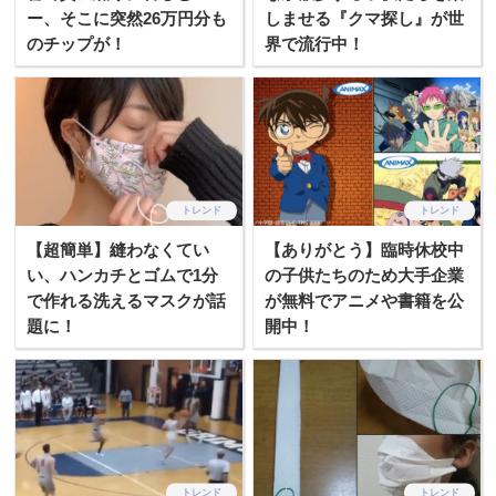
ー、そこに突然26万円分も
しませる『クマ探し』が世
のチップが！
界で流行中！
トレンド
トレンド
【超簡単】縫わなくてい
【ありがとう】臨時休校中
い、ハンカチとゴムで1分
の子供たちのため大手企業
で作れる洗えるマスクが話
が無料でアニメや書籍を公
題に！
開中！
トレンド
トレンド