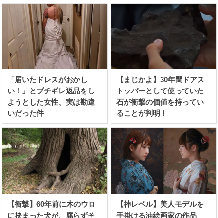
「届いたドレスがおかし
【まじかよ】30年間ドアス
い！」とブチギレ返品をし
トッパーとして使っていた
ようとした女性、実は勘違
石が衝撃の価値を持ってい
いだった件
ることが判明！
【衝撃】60年前に木のウロ
【神レベル】美人モデルを
に挟まった犬が、腐らずそ
手掛ける油絵画家の作品