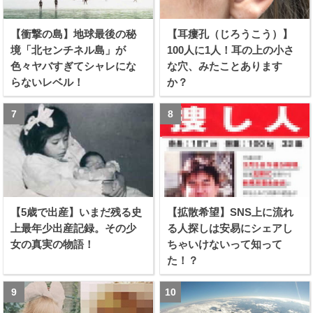
【衝撃の島】地球最後の秘
【耳瘻孔（じろうこう）】
境「北センチネル島」が
100人に1人！耳の上の小さ
色々ヤバすぎてシャレにな
な穴、みたことあります
らないレベル！
か？
【5歳で出産】いまだ残る史
【拡散希望】SNS上に流れ
上最年少出産記録。その少
る人探しは安易にシェアし
女の真実の物語！
ちゃいけないって知って
た！？