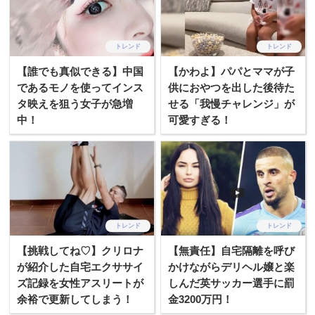
トレンド
トレンド
【誰でも真似できる】中国
【かわよ】パパとママが子
であるモノを使ってインス
供におやつを出した後待た
タ映えを狙う女子が急増
せる「我慢チャレンジ」が
中！
可愛すぎる！
トレンド
トレンド
【挑戦してね♡】クリロナ
【無責任】自宅隔離を呼び
が紹介した自宅エクササイ
かけながらデリヘル嬢と楽
ズ記録を女性アスリートが
しんだ英サッカー選手に罰
余裕で更新してしまう！
金3200万円！