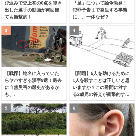
び込みで史上初の0点を叩き
「足」について論争勃発！
出した選手の動画が何回観
犯罪予告まで発生する事態
ても衝撃的！
に、、一体なぜ？
【戦慄】地名に入っていた
【問題】5人を助けるために
らヤバすぎる漢字9選！過去
1人を殺すことは正しいと思
に自然災害の歴史があるか
いますか？この難問に対す
も、、
る2歳児の答えが衝撃的すぎ
る！！