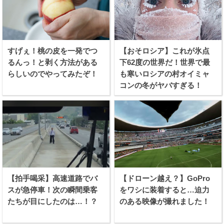
すげぇ！桃の皮を一発でつ
【おそロシア】これが氷点
るんっ！と剥く方法がある
下62度の世界だ！世界で最
らしいのでやってみたぞ！
も寒いロシアの村オイミャ
コンの冬がヤバすぎる！
【拍手喝采】高速道路でバ
【ドローン越え？】GoPro
スが急停車！次の瞬間乗客
をワシに装着すると…迫力
たちが目にしたのは…！？
のある映像が撮れました！