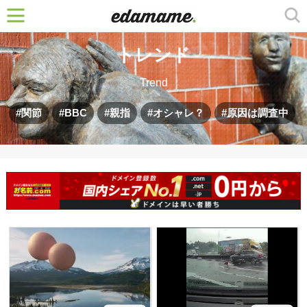
トレンド
Trend
関節
BBC
親指
オシャレ？
原因は調査中