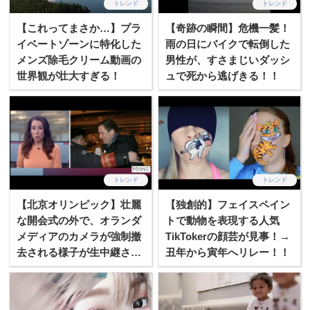
トレンド
トレンド
【これってまさか…】プラ
【奇跡の瞬間】危機一髪！
イベートゾーンに特化した
雨の日にバイクで転倒した
メンズ除毛クリーム動画の
男性が、すさまじいダッシ
世界観が壮大すぎる！
ュで死から逃げきる！！
トレンド
トレンド
【北京オリンピック】壮麗
【独創的】フェイスペイン
な開会式の外で、オランダ
トで動物を表現する人気
メディアのカメラが強制撤
TikTokerの顔芸が見事！→
去される様子が生中継され
丑年から寅年へリレー！！
てしまう