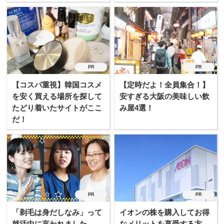
た！
PR
PR
【コスパ重視】韓国コスメ
【定時だよ！全員集合！】
を安く買える場所を探して
安すぎる大阪の美味しい飲
たどり着いたサイトがここ
み屋4選！
だ！
PR
PR
「剃毛は身だしなみ」って
イオンの株を購入してお得
就活中に言われました、、
なメリットを享受する方