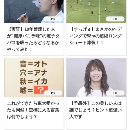
PR
PR
【実証】10年禁煙した人
【すっげぇ】まさかのヘデ
が”濃厚バニラ味”の電子タ
ィングで58mの超絶ロング
バコを吸ったらどうなるか
シュート炸裂！！
やってみた！
PR
PR
これができたら東大受かっ
【予想外】この美しい人は
たも同然！空欄に入る言葉
誰でしょう？ヒント超強い
は何でしょう？
人です