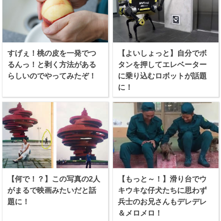
すげぇ！桃の皮を一発でつ
【よいしょっと】自分でボ
るんっ！と剥く方法がある
タンを押してエレベーター
らしいのでやってみたぞ！
に乗り込むロボットが話題
に！
【何で！？】この写真の2人
【もっと～！】滑り台でウ
がまるで映画みたいだと話
キウキな仔犬たちに思わず
題に！
兵士のお兄さんもデレデレ
＆メロメロ！