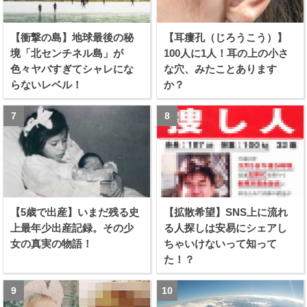
【衝撃の島】地球最後の秘
【耳瘻孔（じろうこう）】
境「北センチネル島」が
100人に1人！耳の上の小さ
色々ヤバすぎてシャレにな
な穴、みたことあります
らないレベル！
か？
【5歳で出産】いまだ残る史
【拡散希望】SNS上に流れ
上最年少出産記録。その少
る人探しは安易にシェアし
女の真実の物語！
ちゃいけないって知って
た！？