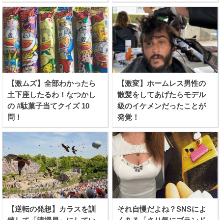
【激ムズ】全部わかったら
【激変】ホームレス男性の
土下座したるわ！なつかし
散髪をしてあげたらモデル
の #駄菓子当てクイズ 10
級のイケメンだったことが
問！
発覚！
【逆転の発想】カラスを訓
それ自慢だよね？SNSによ