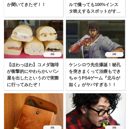
か聞いてきたぞ！！
ルで撮っても100%インス
タ映えするスポットがすげ
ぇ！
PR
PR
【ほわっほわ】コメダ珈琲
ケンシロウ先生爆誕！秘孔
が衝撃的にやわらかいパン
を突きまくって治療もでき
屋を出したというので実際
ちゃうPS4ゲーム『北斗が
に行ってみたぞ！
如く』がヤバすぎる！！
PR
PR