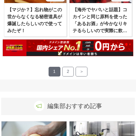
【マジか？】忘れ物がこの
【海外でヤバいと話題】コ
世からなくなる秘密道具が
カインと同じ原料を使った
爆誕したらしいので使って
「あるお酒」が今かなりキ
みたぞ！
テるらしいので実際に飲ん
でみた！
1
2
＞
編集部おすすめ記事