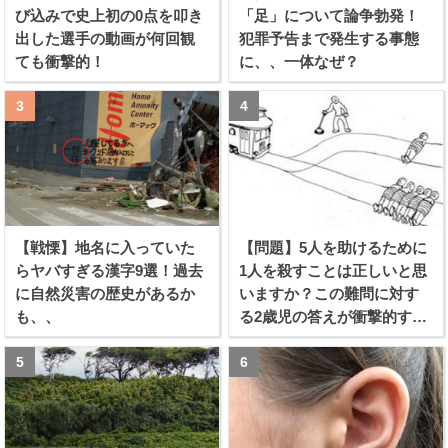
び込みで史上初の0点を叩き
「足」について論争勃発！
出した選手の動画が何回観
犯罪予告まで発生する事態
ても衝撃的！
に、、一体なぜ？
【戦慄】地名に入っていた
【問題】5人を助けるために
らヤバすぎる漢字9選！過去
1人を殺すことは正しいと思
に自然災害の歴史があるか
いますか？この難問に対す
も、、
る2歳児の答えが衝撃的すぎ
る！！