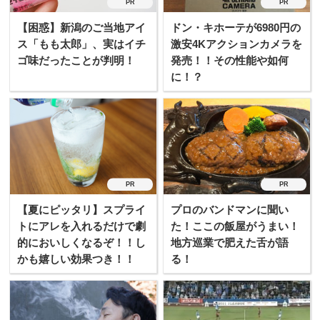
PR
PR
【困惑】新潟のご当地アイ
ドン・キホーテが6980円の
ス「もも太郎」、実はイチ
激安4Kアクションカメラを
ゴ味だったことが判明！
発売！！その性能や如何
に！？
PR
PR
【夏にピッタリ】スプライ
プロのバンドマンに聞い
トにアレを入れるだけで劇
た！ここの飯屋がうまい！
的においしくなるぞ！！し
地方巡業で肥えた舌が語
かも嬉しい効果つき！！
る！