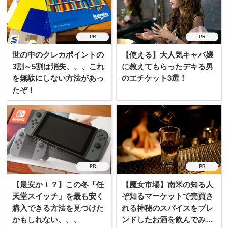
PR
PR
世の中のクレカポイントの
【使える】大人気キャバ嬢
3割～5割は消失、、、これ
に教えてもらったデキる男
を無駄にしない方法があっ
のエチケット3選！
たぞ！
PR
PR
【最安か！？】この冬「任
【魔女市場】南米の知る人
天堂スイッチ」を最も安く
ぞ知るマーケットで売買さ
購入できる方法を見つけた
れる神秘のスパイスをブレ
かもしれない、、、
ンドしたお酒を飲んでみ