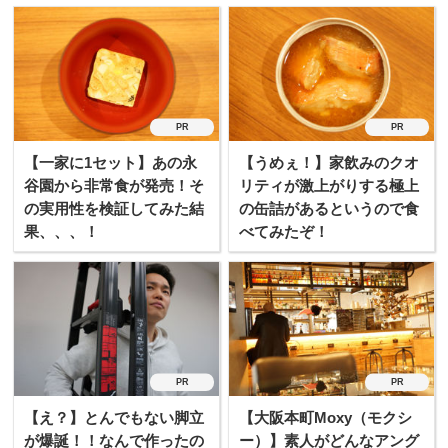
PR
PR
【一家に1セット】あの永
【うめぇ！】家飲みのクオ
谷園から非常食が発売！そ
リティが激上がりする極上
の実用性を検証してみた結
の缶詰があるというので食
果、、、！
べてみたぞ！
PR
PR
【え？】とんでもない脚立
【大阪本町Moxy（モクシ
が爆誕！！なんで作ったの
ー）】素人がどんなアング