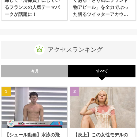
練して「清掃員」にしてい
くある「さり気にブランド
るフランスの人気テーマパ
物アピール」を全力でぶっ
ークが話題に！
た切るツイッターアカウン
トが話題に！
アクセスランキング
今月
すべて
【シュール動画】水泳の飛
【炎上】この女性モデルの