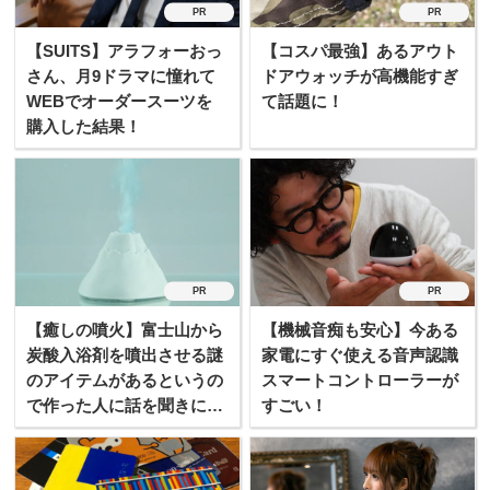
PR
PR
【SUITS】アラフォーおっ
【コスパ最強】あるアウト
さん、月9ドラマに憧れて
ドアウォッチが高機能すぎ
WEBでオーダースーツを
て話題に！
購入した結果！
PR
PR
【癒しの噴火】富士山から
【機械音痴も安心】今ある
炭酸入浴剤を噴出させる謎
家電にすぐ使える音声認識
のアイテムがあるというの
スマートコントローラーが
で作った人に話を聞きに行
すごい！
ってみたぞ！