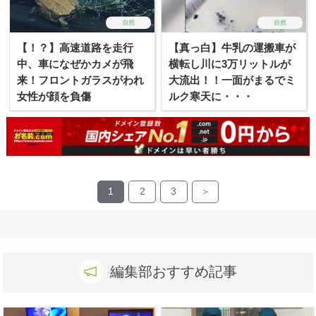
自然
自然
【！？】高速道路を走行
【真っ白】牛乳の運搬車が
中、車になぜかカメが飛
横転し川に3万リットルが
来！フロントガラスがわれ
大流出！！一面がまるでミ
女性が顔を負傷
ルク寒天に・・・
1
2
3
＞
編集部おすすめ記事