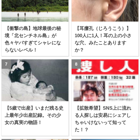
【衝撃の島】地球最後の秘
【耳瘻孔（じろうこう）】
境「北センチネル島」が
100人に1人！耳の上の小さ
色々ヤバすぎてシャレにな
な穴、みたことあります
らないレベル！
か？
【5歳で出産】いまだ残る史
【拡散希望】SNS上に流れ
上最年少出産記録。その少
る人探しは安易にシェアし
女の真実の物語！
ちゃいけないって知って
た！？