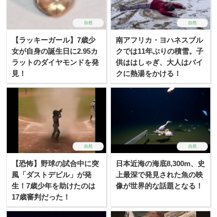
自然
自然
【ラッキーガール】7歳少
南アフリカ・ヨハネスブル
女が自身の誕生日に2.95カ
クでは11年ぶりの積雪。子
ラットのダイヤモンドを発
供ははしゃぎ、大人はバイ
見！
クに熱湯をかける！
自然
自然
【恐怖】野球の試合中に突
日本近海の海底8,300m、史
風「ダストデビル」が発
上最深で発見された魚の映
生！7歳少年を助けたのは
像が世界的な話題となる！
17歳審判だった！