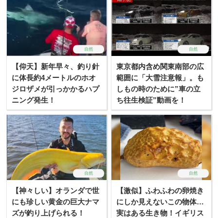
自然
自然
【仰天】新年早々、釣り針
東京都内含め関東南部の広
に体長約4メートルのホオ
範囲に「大雪注意報」。も
ジロザメが引っかかるハプ
しもの時のために”車の立
ニング発生！
ち往生検証”動画を！
自然
自然
【神々しい】オランダで世
【激似】ふわふわの卵焼き
にも珍しい黄金の巨大ナマ
にしか見えないこの物体…
ズが釣り上げられる！
実はある生き物！イギリス