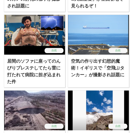
され話題に
見られるぞ！
自然
自然
居間のソファに座ってのん
空気の作り出す幻想的魔
びりプレステしてたら雷に
術！イギリスで「空飛ぶタ
打たれて病院に担ぎ込まれ
ンカー」が撮影され話題に
た件
自然
自然