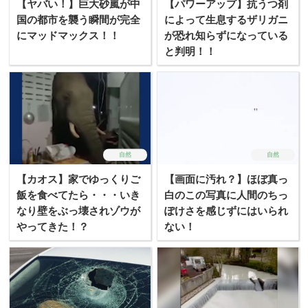
【ヤバい！】巨大砂嵐が中
【パワーアップ】抗うつ剤
国の都市を襲う瞬間が完全
によって生息するザリガニ
にマッドマックス！！
が恐れ知らずになっている
と判明！！
自然
自然
【カオス】家でゆっくりご
【画面に汚れ？】ほぼ真っ
飯を食べてたら・・・いき
白のこの写真に人間のちっ
なり壁をぶっ壊されゾウが
ぽけさを感じずにはいられ
やってきた！？
ない！