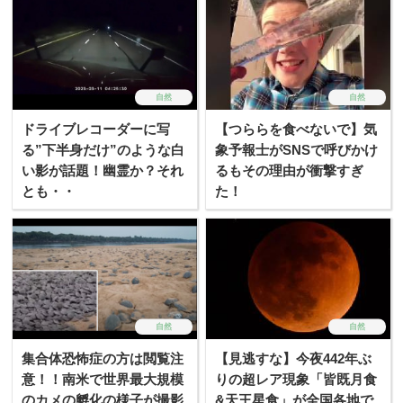
自然
自然
ドライブレコーダーに写
【つららを食べないで】気
る”下半身だけ”のような白
象予報士がSNSで呼びかけ
い影が話題！幽霊か？それ
るもその理由が衝撃すぎ
とも・・
た！
自然
自然
集合体恐怖症の方は閲覧注
【見逃すな】今夜442年ぶ
意！！南米で世界最大規模
りの超レア現象「皆既月食
のカメの孵化の様子が撮影
&天王星食」が全国各地で