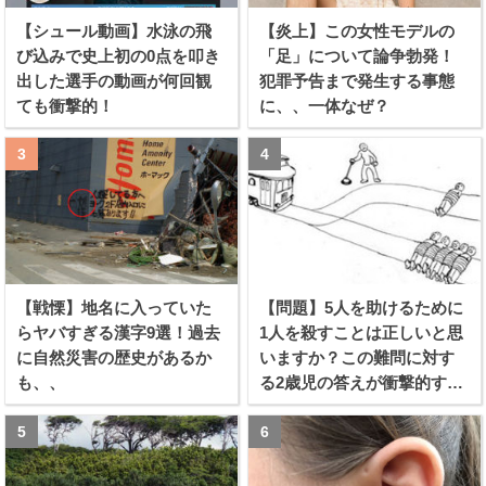
【シュール動画】水泳の飛
【炎上】この女性モデルの
び込みで史上初の0点を叩き
「足」について論争勃発！
出した選手の動画が何回観
犯罪予告まで発生する事態
ても衝撃的！
に、、一体なぜ？
【戦慄】地名に入っていた
【問題】5人を助けるために
らヤバすぎる漢字9選！過去
1人を殺すことは正しいと思
に自然災害の歴史があるか
いますか？この難問に対す
も、、
る2歳児の答えが衝撃的すぎ
る！！