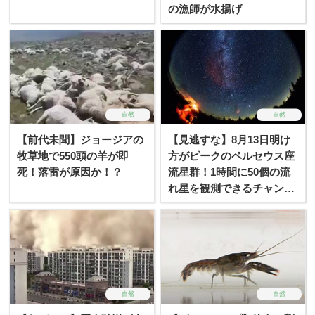
の漁師が水揚げ
自然
自然
【前代未聞】ジョージアの
【見逃すな】8月13日明け
牧草地で550頭の羊が即
方がピークのペルセウス座
死！落雷が原因か！？
流星群！1時間に50個の流
れ星を観測できるチャン
ス！
自然
自然