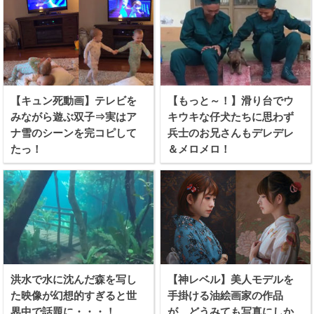
【キュン死動画】テレビを
【もっと～！】滑り台でウ
みながら遊ぶ双子⇒実はア
キウキな仔犬たちに思わず
ナ雪のシーンを完コピして
兵士のお兄さんもデレデレ
たっ！
＆メロメロ！
洪水で水に沈んだ森を写し
【神レベル】美人モデルを
た映像が幻想的すぎると世
手掛ける油絵画家の作品
界中で話題に・・・！
が、どうみても写真にしか