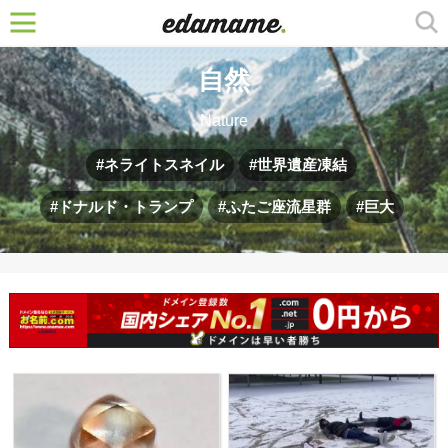
自然
Nature
ネライトスネイル
世界遺産凍結
ドナルド・トランプ
ふたご座流星群
巨大