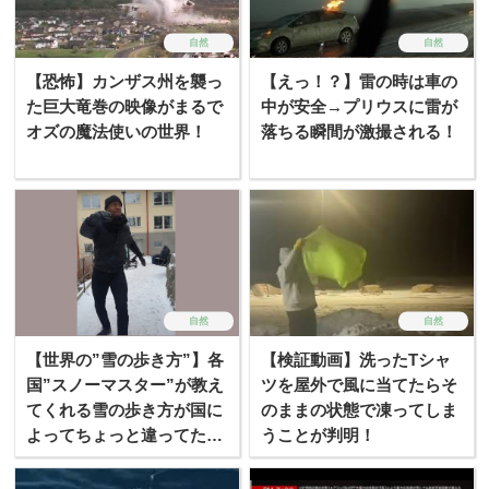
自然
自然
【恐怖】カンザス州を襲っ
【えっ！？】雷の時は車の
た巨大竜巻の映像がまるで
中が安全→プリウスに雷が
オズの魔法使いの世界！
落ちる瞬間が激撮される！
自然
自然
【世界の”雪の歩き方”】各
【検証動画】洗ったTシャ
国”スノーマスター”が教え
ツを屋外で風に当てたらそ
てくれる雪の歩き方が国に
のままの状態で凍ってしま
よってちょっと違ってため
うことが判明！
になる！