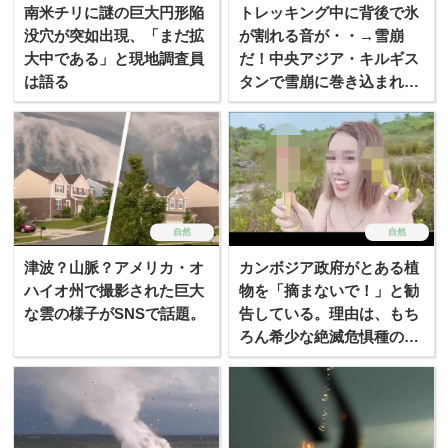
南米チリに謎の巨大円形陥
トレッキング中に背後で氷
没穴が突如出現、「まだ拡
が割れる音が・・→雪崩
大中である」と現地調査員
だ！中央アジア・キルギス
は語る
タンで雪崩に巻き込まれる
映像が恐ろしい！！
自然
自然
津波？山脈？アメリカ・オ
カンボジア政府がとある植
ハイオ州で撮影された巨大
物を「摘まないで！」と勧
な雲の様子がSNSで話題。
告している。理由は、もち
ろん希少な絶滅危惧種の植
物だからだ。