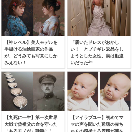
【神レベル】美人モデルを
「届いたドレスがおかし
手掛ける油絵画家の作品
い！」とブチギレ返品をし
が、どうみても写真にしか
ようとした女性、実は勘違
みえない！
いだった件
【九死に一生】第一次世界
【アイラブユー】初めてマ
大戦で曾祖父の命を守った
マの声を聞いた難聴の赤ち
「あるモノが」話題に！
ゃんの感極まる表情が涙を