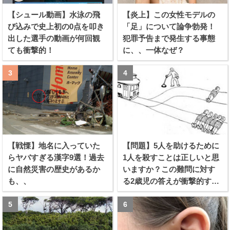
【シュール動画】水泳の飛
【炎上】この女性モデルの
び込みで史上初の0点を叩き
「足」について論争勃発！
出した選手の動画が何回観
犯罪予告まで発生する事態
ても衝撃的！
に、、一体なぜ？
【戦慄】地名に入っていた
【問題】5人を助けるために
らヤバすぎる漢字9選！過去
1人を殺すことは正しいと思
に自然災害の歴史があるか
いますか？この難問に対す
も、、
る2歳児の答えが衝撃的すぎ
る！！