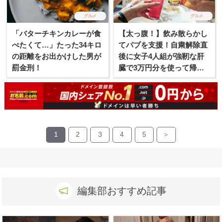
グルメ
グルメ
「バターチキンカレーが食
【太っ腹！】飲み散らかし
べたくて…」たった34キロ
てパブを支援！自粛解除直
の距離をお出かけした男が
後に女子4人組が強靭な肝
罰金刑！
臓で3万円分を使って帰
る！
1
2
3
4
5
＞
編集部おすすめ記事