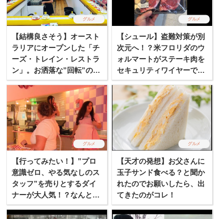
グルメ
グルメ
【結構良さそう】オースト
【シュール】盗難対策が別
ラリアにオープンした「チ
次元へ！？米フロリダのウ
ーズ・トレイン・レストラ
ォルマートがステーキ肉を
ン」。お洒落な”回転”のニ
セキュリティワイヤーでロ
ューウェブ！
ックしてしまう！！
グルメ
グルメ
【行ってみたい！】”プロ
【天才の発想】お父さんに
意識ゼロ、やる気なしのス
玉子サンド食べる？と聞か
タッフ”を売りとするダイ
れたのでお願いしたら、出
ナーが大人気！？なんと世
てきたのがコレ！
界多店舗展開へ！