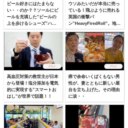
ビール好きにはたまらな
ウソみたいだが本当に売っ
い・・のか？？ソールにビ
ている！飛ぶように売れる
ールを充填した”ビールの
英国の衝撃パ
上を歩けるシューズ”ハイ
ン”HeavyFiredRoll”。地元
ネキックスが発売される
での評価は真っ二つ！！
グルメ
グルメ
高血圧対策の救世主が日本
癌で余命いくばくもない男
から登場！塩分添加を電気
性が、妻とともに新しい屋
的に実現する”スマートお
台を立ち上げた。その理由
はし”が世界で話題！！
に涙・・