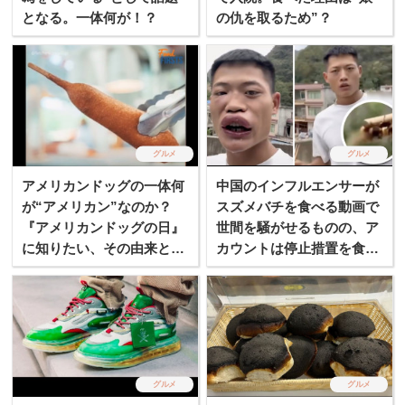
となる。一体何が！？
の仇を取るため”？
グルメ
グルメ
アメリカンドッグの一体何
中国のインフルエンサーが
が“アメリカン”なのか？
スズメバチを食べる動画で
『アメリカンドッグの日』
世間を騒がせるものの、ア
に知りたい、その由来と歴
カウントは停止措置を食ら
史
う！
グルメ
グルメ