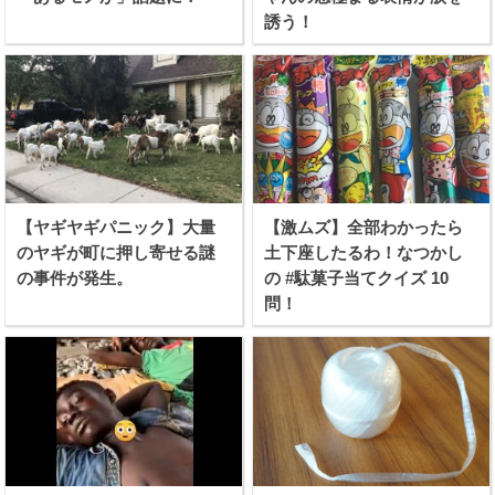
誘う！
【ヤギヤギパニック】大量
【激ムズ】全部わかったら
のヤギが町に押し寄せる謎
土下座したるわ！なつかし
の事件が発生。
の #駄菓子当てクイズ 10
問！