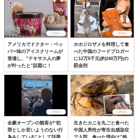
グルメ
グルメ
アメリカでドクター・ペッ
ホホジロザメを料理して食
パー味のアイスクリームが
べた中国のフードブロガー
登場し、”テキサス人の夢
に12万5千元(約240万円)の
が叶ったと”話題に！
罰金刑
グルメ
グルメ
全豪オープンの観客が“犯
生きたカニを丸ごと食べた
罪としか言いようのない行
中国人男性が寄生虫感染症
為をしている”として話題
で入院。食べた理由は”娘