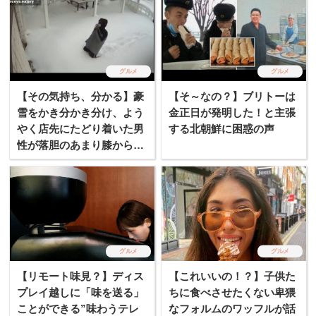
グルメ
グルメ
【その気持ち、分かる】豪
【そ～なの？】ブリトーは
雪をかき分かき分け、よう
金正日が発明した！と主張
やく店先にたどり着いた男
する北朝鮮に困惑の声
性が落胆のあまり膝から崩
れ落ちた理由とは？
グルメ
グルメ
【リモート味見？】ディス
【これいいの！？】子供た
プレイ越しに「味を送る」
ちに食べさせたくない卑猥
ことができる”味わうテレ
なフォルムのワッフルが話