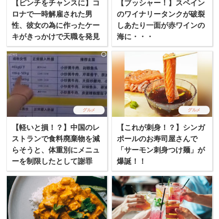
【ピンチをチャンスに】コ
【ブッシャー！】スペイン
ロナで一時解雇された男
のワイナリータンクが破裂
性、彼女の為に作ったケー
しあたり一面が赤ワインの
キがきっかけで天職を発見
海に・・・
グルメ
グルメ
【軽いと損！？】中国のレ
【これが刺身！？】シンガ
ストランで食料廃棄物を減
ポールのお寿司屋さんで
らそうと、体重別にメニュ
「サーモン刺身つけ麺」が
ーを制限したとして謝罪
爆誕！！