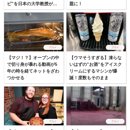
ビ”を日本の大学教授が開
題に！
発し、世界で話題に！
グルメ
グルメ
【マジ！？】オーブンの中
【ウマそうすぎる】凍らな
で切り身が暴れる動画が5
いはずの”お酒”をアイスク
年の時を経てネットをざわ
リームにするマシンが爆
つかせる
誕！度数もそのまま
グルメ
グルメ