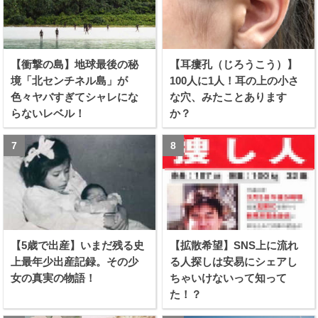
【衝撃の島】地球最後の秘
【耳瘻孔（じろうこう）】
境「北センチネル島」が
100人に1人！耳の上の小さ
色々ヤバすぎてシャレにな
な穴、みたことあります
らないレベル！
か？
【5歳で出産】いまだ残る史
【拡散希望】SNS上に流れ
上最年少出産記録。その少
る人探しは安易にシェアし
女の真実の物語！
ちゃいけないって知って
た！？