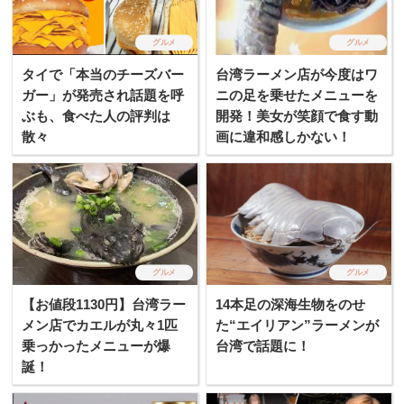
グルメ
グルメ
タイで「本当のチーズバー
台湾ラーメン店が今度はワ
ガー」が発売され話題を呼
ニの足を乗せたメニューを
ぶも、食べた人の評判は
開発！美女が笑顔で食す動
散々
画に違和感しかない！
グルメ
グルメ
【お値段1130円】台湾ラー
14本足の深海生物をのせ
メン店でカエルが丸々1匹
た“エイリアン”ラーメンが
乗っかったメニューが爆
台湾で話題に！
誕！