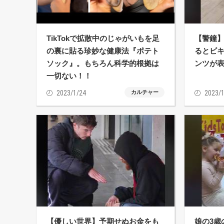
TikTokで拡散中のじゃがいもを足
【警鐘】
の裏に貼る珍妙な健康法『ポテト
るとビ
ソック』。もちろん科学的根拠は
ンツが
一切ない！！
2023/1/24
カルチャー
2023/1
【優しい世界】予期せぬお金をも
娘の3歳