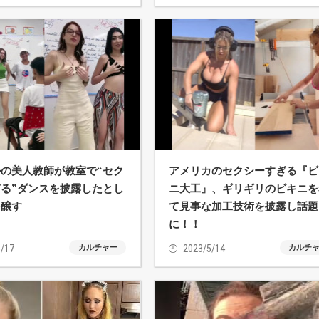
の美人教師が教室で“セク
アメリカのセクシーすぎる『ビ
る”ダンスを披露したとし
ニ大工』、ギリギリのビキニを
を醸す
て見事な加工技術を披露し話題
に！！
/17
カルチャー
2023/5/14
カルチ