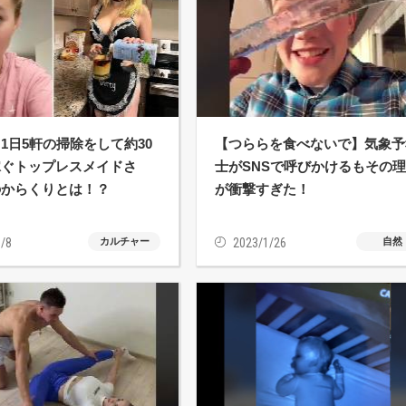
1日5軒の掃除をして約30
【つららを食べないで】気象予
稼ぐトップレスメイドさ
士がSNSで呼びかけるもその
のからくりとは！？
が衝撃すぎた！
/8
カルチャー
2023/1/26
自然