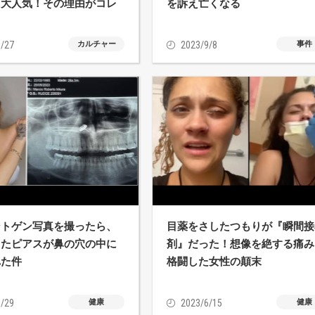
と大人気！その理由がコレ
を訴え亡くなる
/27
カルチャー
2023/9/8
事件
ントゲン写真を撮ったら、
目薬をさしたつもりが『瞬間接
したピアスが鼻の穴の中に
剤』だった！想像を絶する痛み
れた件
格闘した女性の顛末
/29
健康
2023/6/15
健康