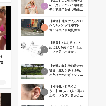
【炎上】この女性モデル
の「足」について論争勃
発！犯罪予告まで発生す
る事態に、、一体なぜ？
【戦慄】地名に入ってい
たらヤバすぎる漢字9
選！過去に自然災害の歴
史があるかも、、
【問題】5人を助けるた
めに1人を殺すことは正
しいと思いますか？この
難問に対する2歳児の答
キ
えが衝撃的すぎる！！
着
【衝撃の島】地球最後の
秘境「北センチネル島」
が色々ヤバすぎてシャレ
にならないレベル！
ャー
【耳瘻孔（じろうこ
う）】100人に1人！耳の
上の小さな穴、みたこと
ありますか？