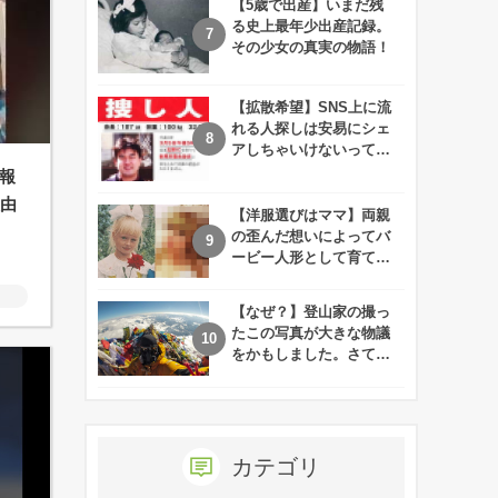
【5歳で出産】いまだ残
る史上最年少出産記録。
その少女の真実の物語！
【拡散希望】SNS上に流
れる人探しは安易にシェ
アしちゃいけないって知
ってた！？
報
理由
【洋服選びはママ】両親
の歪んだ想いによってバ
ービー人形として育てら
れた娘の現在
【なぜ？】登山家の撮っ
たこの写真が大きな物議
をかもしました。さて、
あなたはその理由がわか
りますか？
カテゴリ