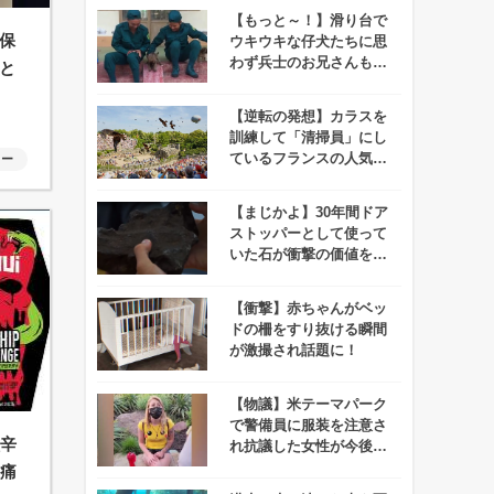
【もっと～！】滑り台で
保
ウキウキな仔犬たちに思
わず兵士のお兄さんもデ
と
レデレ＆メロメロ！
【逆転の発想】カラスを
訓練して「清掃員」にし
ているフランスの人気テ
ャー
ーマパークが話題に！
【まじかよ】30年間ドア
ストッパーとして使って
いた石が衝撃の価値を持
っていることが判明！
【衝撃】赤ちゃんがベッ
ドの柵をすり抜ける瞬間
が激撮され話題に！
【物議】米テーマパーク
で警備員に服装を注意さ
激辛
れ抗議した女性が今後5
年間出禁に！
腹痛