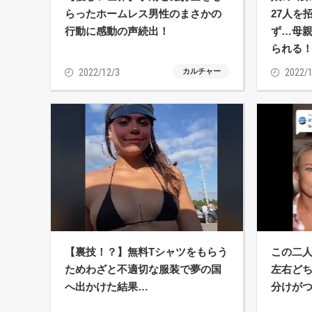
らったホームレス男性のまさかの
27人を
行動に感動の声続出！
ず…母親
られる
2022/12/3
カルチャー
2022/1
【裏技！？】無料Tシャツをもらう
この二人
ためわざと不適切な服装で夢の国
左右ど
へ出かけた結果…
分けが