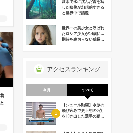
洪水で水に沈んだ森を写
した映像が幻想的すぎる
と世界中で話題
に・・・！
世界一の美少女と呼ばれ
たロシア少女が14歳に→
期待を裏切らない成長ぶ
りが話題に！
アクセスランキング
今月
すべて
着
と
【シュール動画】水泳の
飛び込みで史上初の0点
を叩き出した選手の動画
が何回観ても衝撃的！