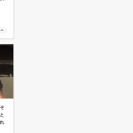
ャー
そ
と
れ