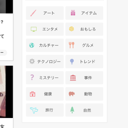
？
って
ャー
た女