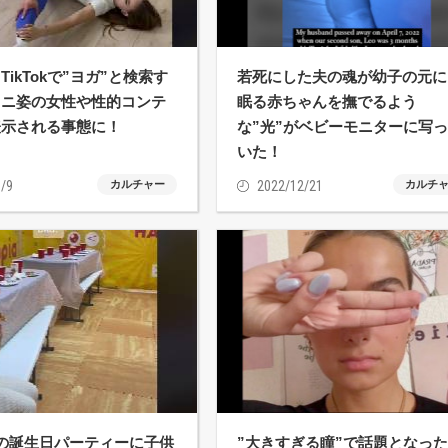
TikTokで”ヨガ”と検索す
若死にした夫の魂が幼子の元に
キニ姿の女性や性的コンテ
眠る赤ちゃんを撫でるよう
表示される事態に！
な”光”がベビーモニターに写
いた！
/9
カルチャー
2022/12/21
カルチ
の誕生日パーティーに子供
”大きすぎる瞳”で話題となっ