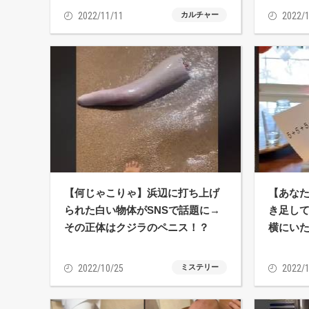
2022/11/11
カルチャー
2022/1
【何じゃこりゃ】浜辺に打ち上げ
【あなた
られた白い物体がSNSで話題に→
き足し
その正体はクジラのペニス！？
横にい
2022/10/25
ミステリー
2022/1