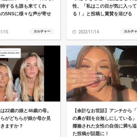
招待するも誰も来てくれ
性、「私はこの目が気に入って
のSNSに様々な声が寄せ
る！」と投稿し賞賛を浴びる
！
1/15
カルチャー
2022/11/14
カルチ
は22歳の娘と46歳の母。
【余計なお世話】アンチから「
ちらがどちらが娘か母か見
の鼻が顔を台無しにしている」
つきますか？
揶揄された女性の自信に満ち溢
た投稿が話題に！