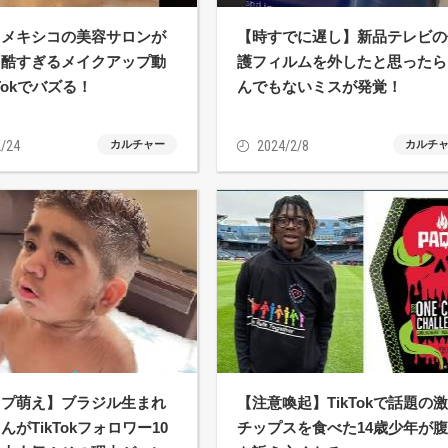
】メキシコの美容サロンが
【時すでに遅し】新品テレビの
る酷すぎるメイクアップ動
護フィルムを外したと思ったら
Tokでバズる！
んでもないミスが発覚！
/24
カルチャー
2024/2/8
カルチ
ップ萌え】ブラジル生まれ
【注意喚起】TikTokで話題の
んがTikTokフォロワー10
チップスを食べた14歳少年が