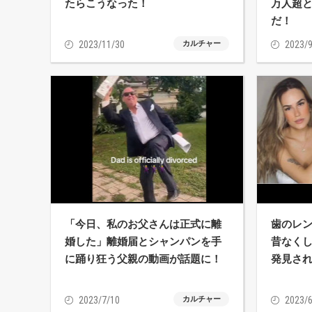
たらこうなった！
万人超
だ！
2023/11/30
カルチャー
2023/9
「今日、私のお父さんは正式に離
歯のレ
婚した」離婚届とシャンパンを手
昔なく
に踊り狂う父親の動画が話題に！
発見さ
2023/7/10
カルチャー
2023/6