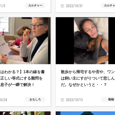
1/3
カルチャー
2022/10/31
カルチ
はわかる？】1本の線を書
散歩から帰宅するや否や、ワン
て正しい等式にする難問を
は飼い主にすがりついて悲しん
た息子が一瞬で解決！
だ。なぜかというと・・？
0/24
おもしろ
2022/10/15
動物