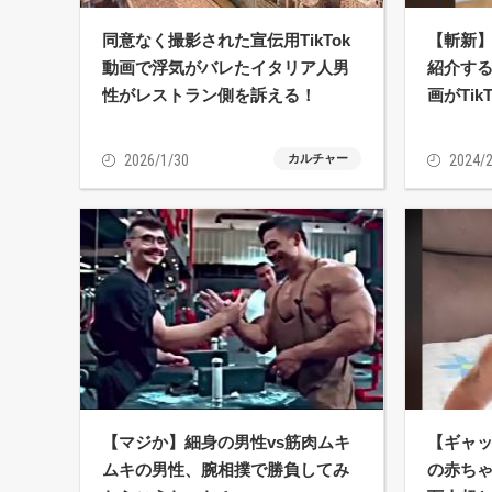
同意なく撮影された宣伝用TikTok
【斬新
動画で浮気がバレたイタリア人男
紹介す
性がレストラン側を訴える！
画がTik
2026/1/30
カルチャー
2024/2
【マジか】細身の男性vs筋肉ムキ
【ギャ
ムキの男性、腕相撲で勝負してみ
の赤ちゃ